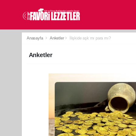
Anasayfa
Anketler
İlişkide aşk mı para mı?
Anketler