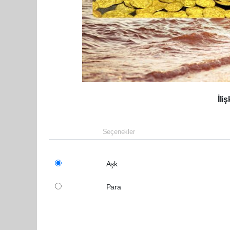
İli
Seçenekler
Aşk
Para