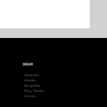
DİĞER
Sitede Ara
Anketler
Biyografiler
Rüya Tabirleri
Astroloji