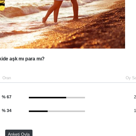
şkide aşk mı para mı?
Oran
Oy Sa
% 67
2
% 34
1
Anketi Oyla