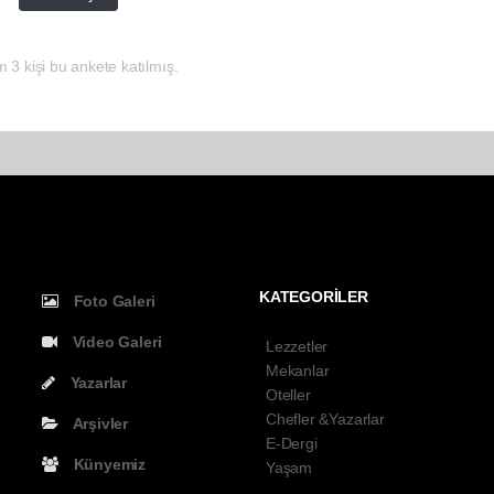
 3 kişi bu ankete katılmış.
KATEGORİLER
Foto Galeri
Video Galeri
Lezzetler
Mekanlar
Yazarlar
Oteller
Chefler &Yazarlar
Arşivler
E-Dergi
Künyemiz
Yaşam