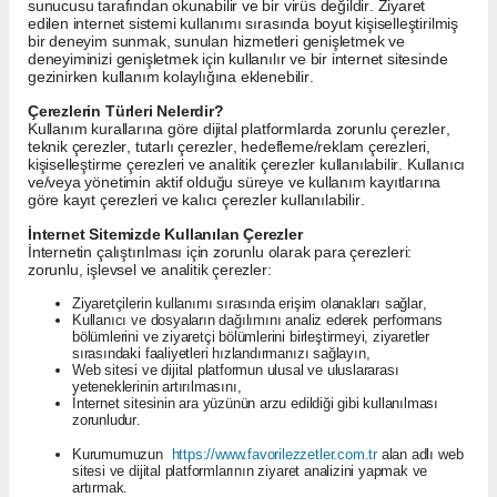
sunucusu tarafından okunabilir ve bir virüs değildir. Ziyaret
edilen internet sistemi kullanımı sırasında boyut kişiselleştirilmiş
bir deneyim sunmak, sunulan hizmetleri genişletmek ve
deneyiminizi genişletmek için kullanılır ve bir internet sitesinde
gezinirken kullanım kolaylığına eklenebilir.
Çerezlerin Türleri Nelerdir?
Kullanım kurallarına göre dijital platformlarda zorunlu çerezler,
teknik çerezler, tutarlı çerezler, hedefleme/reklam çerezleri,
kişiselleştirme çerezleri ve analitik çerezler kullanılabilir. Kullanıcı
ve/veya yönetimin aktif olduğu süreye ve kullanım kayıtlarına
göre kayıt çerezleri ve kalıcı çerezler kullanılabilir.
İnternet Sitemizde Kullanılan Çerezler
İnternetin çalıştırılması için zorunlu olarak para çerezleri:
zorunlu, işlevsel ve analitik çerezler:
Ziyaretçilerin kullanımı sırasında erişim olanakları sağlar,
Kullanıcı ve dosyaların dağılımını analiz ederek performans
bölümlerini ve ziyaretçi bölümlerini birleştirmeyi, ziyaretler
sırasındaki faaliyetleri hızlandırmanızı sağlayın,
Web sitesi ve dijital platformun ulusal ve uluslararası
yeteneklerinin artırılmasını,
İnternet sitesinin ara yüzünün arzu edildiği gibi kullanılması
zorunludur.
Kurumumuzun
https://www.favorilezzetler.com.tr
alan adlı web
sitesi ve dijital platformlarının ziyaret analizini yapmak ve
artırmak.