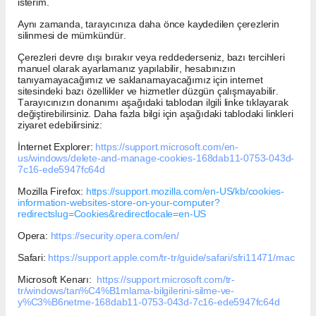
isterim.
Aynı zamanda, tarayıcınıza daha önce kaydedilen çerezlerin
silinmesi de mümkündür.
Çerezleri devre dışı bırakır veya reddederseniz, bazı tercihleri
manuel olarak ayarlamanız yapılabilir, hesabınızın
tanıyamayacağımız ve saklanamayacağımız için internet
sitesindeki bazı özellikler ve hizmetler düzgün çalışmayabilir.
Tarayıcınızın donanımı aşağıdaki tablodan ilgili linke tıklayarak
değiştirebilirsiniz. Daha fazla bilgi için aşağıdaki tablodaki linkleri
ziyaret edebilirsiniz:
İnternet Explorer:
https://support.microsoft.com/en-
us/windows/delete-and-manage-cookies-168dab11-0753-043d-
7c16-ede5947fc64d
Mozilla Firefox:
https://support.mozilla.com/en-US/kb/cookies-
information-websites-store-on-your-computer?
redirectslug=Cookies&redirectlocale=en-US
Opera:
https://security.opera.com/en/
Safari:
https://support.apple.com/tr-tr/guide/safari/sfri11471/mac
Microsoft Kenarı:
https://support.microsoft.com/tr-
tr/windows/tan%C4%B1mlama-bilgilerini-silme-ve-
y%C3%B6netme-168dab11-0753-043d-7c16-ede5947fc64d