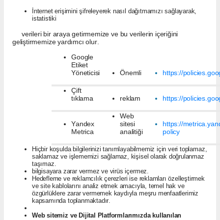
İnternet erişimini şifreleyerek nasıl dağıtmamızı sağlayarak,
istatistiki
verileri bir araya getirmemize ve bu verilerin içeriğini
geliştirmemize yardımcı olur.
Google
Etiket
Yöneticisi
Önemli
https://policies.go
Çift
tıklama
reklam
https://policies.go
Web
Yandex
sitesi
https://metrica.ya
Metrica
analitiği
policy
Hiçbir koşulda bilgilerinizi tanımlayabilmemiz için veri toplamaz,
saklamaz ve işlememizi sağlamaz, kişisel olarak doğrulanmaz
taşımaz.
bilgisayara zarar vermez ve virüs içermez.
Hedefleme ve reklamcılık çerezleri ise reklamları özelleştirmek
ve site kablolarını analiz etmek amacıyla, temel hak ve
özgürlüklere zarar vermemek kaydıyla meşru menfaatlerimiz
kapsamında toplanmaktadır.
Web sitemiz ve Dijital Platformlarımızda kullanılan