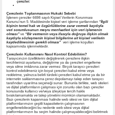
çerezler:
Çerezlerin Toplanmasının Hukuki Sebebi
İşlenen çerezler 6698 sayılı Kişisel Verilerin Korunması
Kanunu'nun 5. Maddesinde kişisel veri işleme şartlarından
“İlgili
kişinin temel hak ve özgürlüklerine zarar vermek kaydıyla
veri sorumlusunun meşru menfaatleri için veri işlemenin
olması”
ve
“Bir vermenin veya ifasıyla doğruya ilişkin olmak
kaydıyla sözleşmenin kişisel bilgilerine ait kişisel verilerin
kaydedilmesinin gerekli olması”
veri işleme koşulları
kapsamında işlenmektedir.
Çerezlerin Kullanımını Nasıl Kontrol Edebilirim?
Tarayıcınızın özelliklerini değiştirerek çerezlere ilişkin
tercihlerinizi ayarlama, değiştirme ya da çerezleri engelleme
veya silme imkânına zarar vermez. Birçok tarayıcı çerezleri
kontrol edebilmeniz için boyut çerezleri kabul etme veya
reddetme, yalnızca belirli türdeki çerezleri kabul etme ya da bir
internetin saklanmasına çerez depolamayı talep eden tarayıcı
tarafından uyarılma seçeneği sunar. Bununla birlikte, web siteleri
ve dijital platformların çalışması için zorunlu olan bazı çerezler
konusunda kullanıcı ve/veya izleyiciye tercih hakkı
bırakılamamakta ve talep yönetimi mümkün olamamaktadır.
Bazı çerezlerin kapanması halinde web sitesi ve tüm dijital
platformlarımızın çeşitli kapasitelerin çalışmasının
engellenebileceğini bu nedenle web sitesi veya dijital
platformlarımızın bu seçim halinde çalışmayabileceğini belirtmek