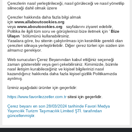
Çerezlerin nasıl yerleştirileceği, nasıl görüleceği ve nasıl yönetilip
silineceği dahil olmak üzere
Çerezler hakkında daha fazla bilgi almak
için
www.allaboutcookies.org
veya
www.aboutcookies.org
sayfalarını ziyaret edebilir,
Politika ile ilgili tüm soru ve görüşlerinizi bize iletmek için '
Bize
Ulaşın
' bölümünü kullanabilirsiniz.
Yasalara göre, bu sitenin çalıştırılması için kesinlikle gerekli olan
çerezleri silinaya yerleştirilebilir. Diğer çerez türleri için sizden izin
almamız gerekiyor.
Web sunucuları Çerez Beyanından kabul ettiğiniz seçeneği
zaman gösterebilir veya geri çekebilirsiniz. Kimimizde, bizimle
nasıl iletişim kurabileceğiniz ve kişisel bilgilerinizi nasıl
kazandığınız hakkında daha fazla kişisel gizlilik Politikamızda
ayrılmış.
İzniniz aşağıdaki ürünler için geçerlidir:
https://www.favorilezzetler.com.tr
sitesi için geçerlidir.
Çerez beyanı en son 28/03/2024 tarihinde Favori Medya
Yayıncılık Turizm Taşımacılık Limited ŞTİ. tarafından
güncellenmiştir.