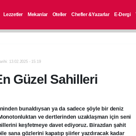
Lezzetler
Mekanlar
Oteller
Chefler &Yazarlar
E-Dergi
rihi: 13.02.2025 - 15:19
En Güzel Sahilleri
ininden bunaldıysan ya da sadece şöyle bir deniz
Monotonluktan ve dertlerinden uzaklaşman için seni
illerini keşfetmeye davet ediyoruz. Birazdan şahit
ile sana gözlerini kapatıp şiirler yazdıracak kadar