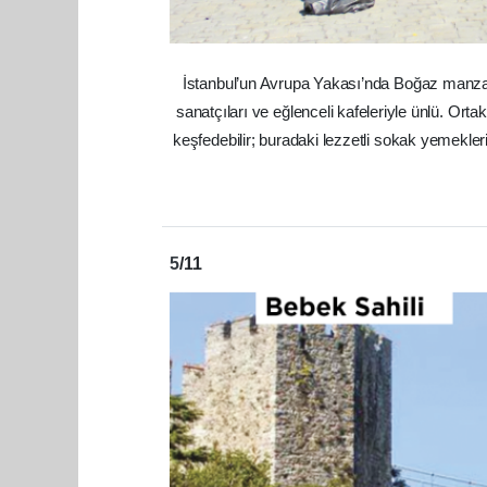
İstanbul’un Avrupa Yakası’nda Boğaz manzaral
sanatçıları ve eğlenceli kafeleriyle ünlü. O
keşfedebilir; buradaki lezzetli sokak yemekleri
5
/11