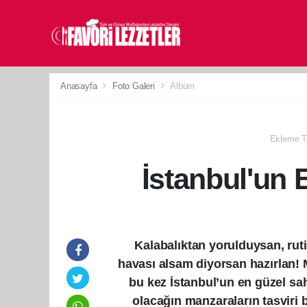
Anasayfa
Foto Galeri
Albüm
Ekleme Ta
İstanbul'un 
Kalabalıktan yorulduysan, rut
havası alsam diyorsan hazırlan! 
bu kez İstanbul’un en güzel sah
olacağın manzaraların tasviri b