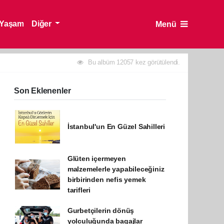
Yaşam
Diğer
Menü
Bu albüm 12057 kez görütülendi.
Son Eklenenler
İstanbul'un En Güzel Sahilleri
Glüten içermeyen
malzemelerle yapabileceğiniz
birbirinden nefis yemek
tarifleri
Gurbetçilerin dönüş
yolculuğunda bagajlar