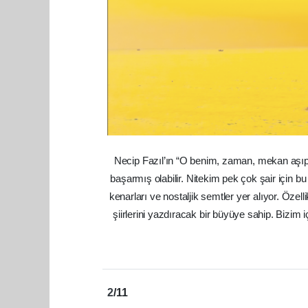
Necip Fazıl’ın “O benim, zaman, mekan aşıp g
başarmış olabilir. Nitekim pek çok şair için b
kenarları ve nostaljik semtler yer alıyor. Özell
şiirlerini yazdıracak bir büyüye sahip. Bizim i
2
/11