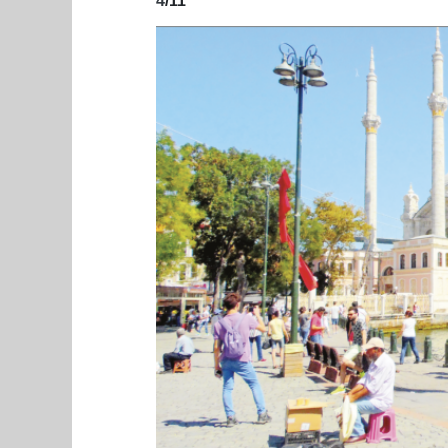
4
/11