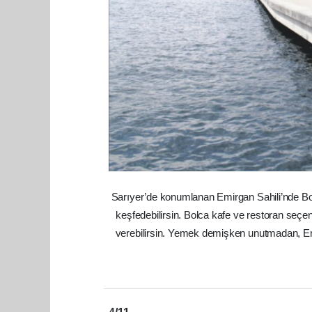
Sarıyer’de konumlanan Emirgan Sahili’nde Boğa
keşfedebilirsin. Bolca kafe ve restoran seç
verebilirsin. Yemek demişken unutmadan, Emirg