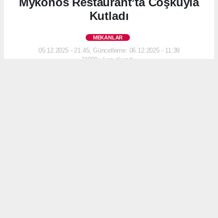
Mykonos Restaurant’ta Coşkuyla
Kutladı
MEKANLAR
05.12.2025 - 21:45, Güncelleme: 06.12.2025 - 11:39
21099+ kez okundu.
Michelin ödüllü şeflerden gastronomi yazarlarına,
sektörün önde gelen isimleri Yunan mutfağının
İstanbul’daki en prestijli adresinde bir araya
geldi.
ABONE OL