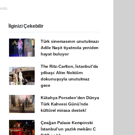
undu.
İlginizi Çekebilir
Türk sinemasının unutulmazı
Adile Naşit tiyatroda yeniden
hayat buluyor
The Ritz-Carlton, İstanbul’da
yılbaşı: Altın Noktürn
dokunuşuyla unutulmaz
gece
Kütahya Porselen’den Dünya
Türk Kahvesi Günü’nde
kültürel mirasa destek!
Çırağan Palace Kempinski
İstanbul’un yazlık mekânı C