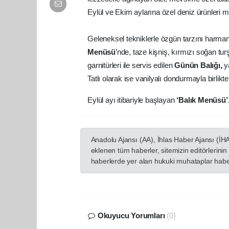
Eylül ve Ekim aylarına özel deniz ürünleri 
Geleneksel tekniklerle özgün tarzını harma
Menüsü
’nde, taze kişniş, kırmızı soğan tur
garnitürleri ile servis edilen
Günün Balığı,
y
Tatlı olarak ise vanilyalı dondurmayla birlikt
Eylül ayı itibariyle başlayan
‘Balık Menüsü’
Anadolu Ajansı (AA), İhlas Haber Ajansı (İH
eklenen tüm haberler, sitemizin editörlerin
haberlerde yer alan hukuki muhataplar haberi
Okuyucu Yorumları
(0)