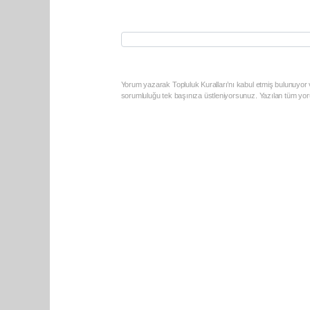
Yorum yazarak Topluluk Kuralları’nı kabul etmiş bulunuyor v
sorumluluğu tek başınıza üstleniyorsunuz. Yazılan tüm yoru