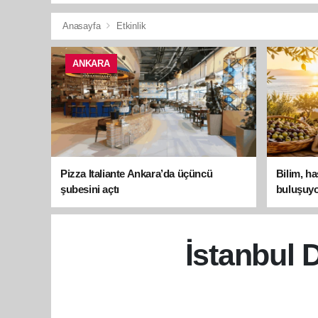
Anasayfa
Etkinlik
ANKARA
Pizza Italiante Ankara’da üçüncü
Bilim, h
şubesini açtı
buluşuyo
İstanbul D