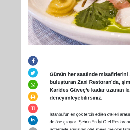
Günün her saatinde misafirlerini s
buluşturan Zaxi Restoran’da, şi
Karides Güveç’e kadar uzanan le
deneyimleyebilirsiniz.
İstanbul’un en çok tercih edilen otelleri ara
de öne çıkıyor. ‘Şehrin En İyi Otel Restoran
lezzetlerle ağırlayan otel, mevsime özel t