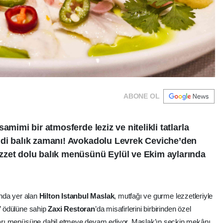
ABONE OL
amimi bir atmosferde leziz ve nitelikli tatlarla
mdi balık zamanı! Avokadolu Levrek Ceviche’den
zzet dolu balık menüsünü Eylül ve Ekim aylarında
sında yer alan
Hilton Istanbul Maslak
, mutfağı ve gurme lezzetleriyle
ı’ ödülüne sahip
Zaxi Restoran
’da misafirlerini birbirinden özel
atları menüsüne dahil etmeye devam ediyor. Maslak’ın seçkin mekânı