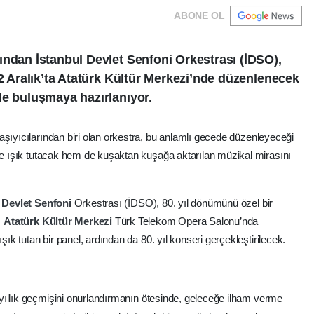
ABONE OL
ından İstanbul Devlet Senfoni Orkestrası (İDSO),
12 Aralık’ta Atatürk Kültür Merkezi’nde düzenlenecek
le buluşmaya hazırlanıyor.
aşıyıcılarından biri olan orkestra, bu anlamlı gecede düzenleyeceği
ine ışık tutacak hem de kuşaktan kuşağa aktarılan müzikal mirasını
l
Devlet
Senfoni
Orkestrası (İDSO), 80. yıl dönümünü özel bir
a
Atatürk
Kültür
Merkezi
Türk Telekom Opera Salonu’nda
şık tutan bir panel, ardından da 80. yıl konseri gerçekleştirilecek.
yıllık geçmişini onurlandırmanın ötesinde, geleceğe ilham verme