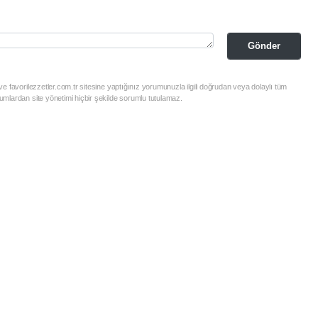
Gönder
e favorilezzetler.com.tr sitesine yaptığınız yorumunuzla ilgili doğrudan veya dolaylı tüm
mlardan site yönetimi hiçbir şekilde sorumlu tutulamaz.