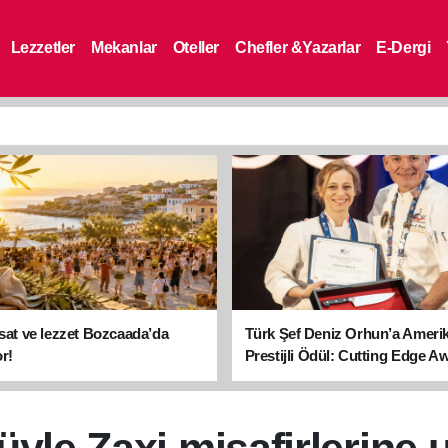
Lezzetler
Mekanlar
Oteller
Chefler &Yazarlar
E-Dergi
asat ve lezzet Bozcaada’da
Türk Şef Deniz Orhun’a Ameri
r!
Prestijli Ödül: Cutting Edge A
sahibi oldu