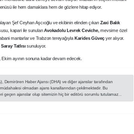
menüsü ile
hem damaklara hem de gözlere hitap ediyor.
nlayan Şef Ceyhan Aşcıoğlu ve ekibinin elinden çıkan
Zaxi Balık
şusu, kapari ile sunulan
Avokadolu Levrek Ceviche,
mevsime özel
abani mantarlar ve Trabzon tereyağıyla
Karides Güveç
yer alıyor.
e
Saray Tatlısı
sunuluyor.
, Ekim ayının sonuna kadar devam edecek.
A), Demirören Haber Ajansı (DHA) ve diğer ajanslar tarafından
in müdahalesi olmadan ajans kanallarından çekilmektedir. Bu
 geçen ajanslar olup sitemizin hiç bir editörü sorumlu tutulamaz...