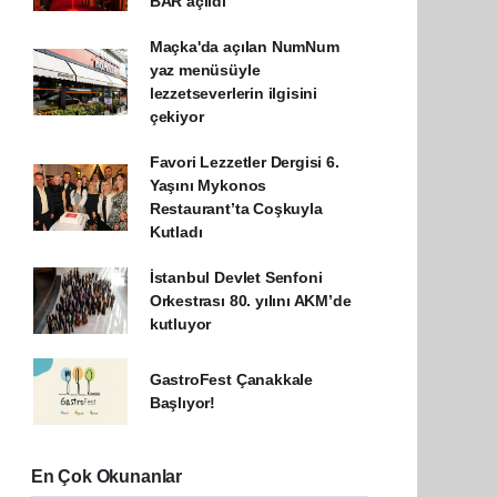
BAR açıldı
Maçka'da açılan NumNum
yaz menüsüyle
lezzetseverlerin ilgisini
çekiyor
Favori Lezzetler Dergisi 6.
Yaşını Mykonos
Restaurant’ta Coşkuyla
Kutladı
İstanbul Devlet Senfoni
Orkestrası 80. yılını AKM’de
kutluyor
GastroFest Çanakkale
Başlıyor!
En Çok Okunanlar