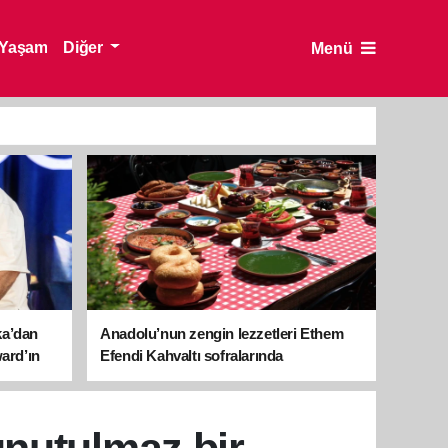
Yaşam
Diğer
Menü
ka’dan
Anadolu’nun zengin lezzetleri Ethem
ward’ın
Efendi Kahvaltı sofralarında