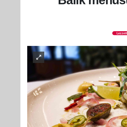
Balık menüsü
Lezzetl