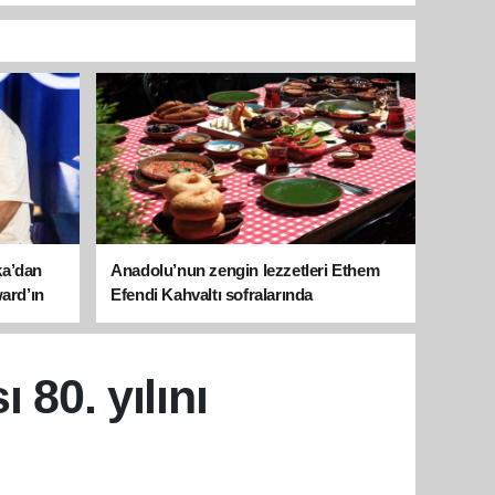
ka’dan
Anadolu’nun zengin lezzetleri Ethem
ward’ın
Efendi Kahvaltı sofralarında
 80. yılını