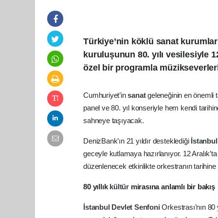
Türkiye’nin köklü sanat kurumlar
kuruluşunun 80. yılı vesilesiyle 
özel bir programla müzikseverler
Cumhuriyet’in
sanat
geleneğinin en önemli t
panel ve 80. yıl konseriyle hem kendi tarih
sahneye taşıyacak.
DenizBank’ın 21 yıldır desteklediği
İstanbu
geceyle kutlamaya hazırlanıyor. 12 Aralık’t
düzenlenecek etkinlikte orkestranın tarihine ı
80 yıllık
kültür
mirasına anlamlı bir bakış
İstanbul
Devlet
Senfoni
Orkestrası’nın 80 