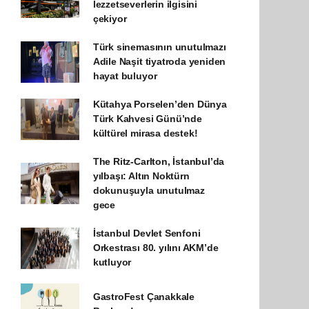
lezzetseverlerin ilgisini
çekiyor
Türk sinemasının unutulmazı
Adile Naşit tiyatroda yeniden
hayat buluyor
Kütahya Porselen’den Dünya
Türk Kahvesi Günü’nde
kültürel mirasa destek!
The Ritz-Carlton, İstanbul’da
yılbaşı: Altın Noktürn
dokunuşuyla unutulmaz
gece
İstanbul Devlet Senfoni
Orkestrası 80. yılını AKM’de
kutluyor
GastroFest Çanakkale