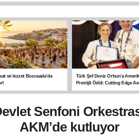
asat ve lezzet Bozcaada’da
Türk Şef Deniz Orhun’a Ameri
r!
Prestijli Ödül: Cutting Edge A
sahibi oldu
evlet Senfoni Orkestrası
AKM’de kutluyor