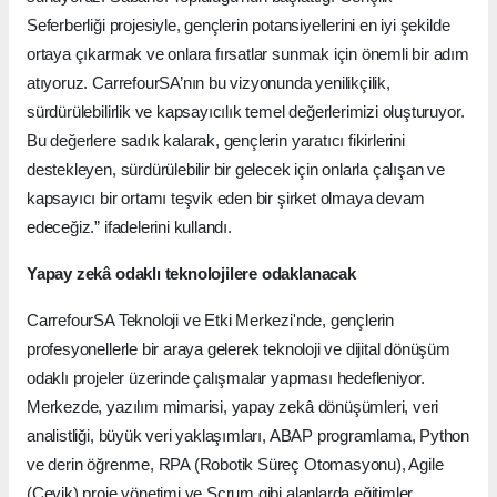
Seferberliği projesiyle, gençlerin potansiyellerini en iyi şekilde
ortaya çıkarmak ve onlara fırsatlar sunmak için önemli bir adım
atıyoruz. CarrefourSA’nın bu vizyonunda yenilikçilik,
sürdürülebilirlik ve kapsayıcılık temel değerlerimizi oluşturuyor.
Bu değerlere sadık kalarak, gençlerin yaratıcı fikirlerini
destekleyen, sürdürülebilir bir gelecek için onlarla çalışan ve
kapsayıcı bir ortamı teşvik eden bir şirket olmaya devam
edeceğiz.” ifadelerini kullandı.
Yapay zekâ odaklı teknolojilere odaklanacak
CarrefourSA Teknoloji ve Etki Merkezi'nde, gençlerin
profesyonellerle bir araya gelerek teknoloji ve dijital dönüşüm
odaklı projeler üzerinde çalışmalar yapması hedefleniyor.
Merkezde, yazılım mimarisi, yapay zekâ dönüşümleri, veri
analistliği, büyük veri yaklaşımları, ABAP programlama, Python
ve derin öğrenme, RPA (Robotik Süreç Otomasyonu), Agile
(Çevik) proje yönetimi ve Scrum gibi alanlarda eğitimler