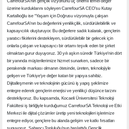
CarrefourSA’nın gençlik vizyonunu üç önemli temel değer
üzerine kurduklarını söyleyen CarrefourSA CEO’su Kutay
Kartallıoğlu ise “Yaşam için Doğrusu vizyonuyla çalışan
CarrefourSA’nın bu değerlerini yenilikçilik, sürdürülebilirlik ve
kapsayıcılık oluşturuyor. Bu değerlere sadık kalarak, gençlerin
yaratıcı fikirlerini destekleyen, sürdürülebilir bir gelecek için
onlarla çalışan ve kapsayıcı bir ortamı teşvik eden bir şirket
olmaktan gurur duyuyoruz. 30 yılı aşkın süredir Türkiye’nin dört
bir yanında müşterilerimize hizmet sunarken, sadece bir
perakende markası olmanın ötesinde, üreten, teknolojiyle
gelişen ve Türkiye’ye değer katan bir yapıya sahibiz.
Dijitalleşmenin ve teknolojinin gücünü iş yapış şeklimize
entegre ederek gençlerin enerjisi ve yenilikçi düşünce tarzını
destekliyoruz. Bu kapsamda, Kocaeli Üniversitesi Teknoloji
Fakültesi iş birliğiyle kurduğumuz CarrefourSA Teknoloji ve Etki
Merkezi ile dijital çözümler üretip yeni teknolojileri işlerimize
entegre ediyor, gençlere bu alanda gelişim ve katkı fırsatları
sunuyoruz. Sabancı Topluluğu’nun başlattığı Gençlik