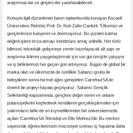
araştırmacılar ve girişimciler yararlanabilecek.
Konuyla ilgili düzenlenen basın toplantısında konuşan Kocaeli
Üniversitesi Rektörü Prof. Dr. Nuh Zafer Cantürk “Ülkemizi ve
gençlerimizin kariyerini ve önemsiyoruz. Bu yüzden katma
değerli işlere imza atmayı kendimize amaç edindik. Her türlü
bilimsel, teknolojik gelişmeye zemin hazırlayacak alt yapı ve
araştırma iklimini yaygınlaştırmak için var gücümüzle çalışıyor
ve iş birliklerimizi her geçen gün artırıyoruz. Bugün de global bir
marka olan ve ülkemizde de özellikle Sabancı grubu ile
birleştikten sonra hizmet ağını genişleten CarrefourSA ile
önemli bir projeyi hayata geçiriyoruz. Sabancı Gençlik
Seferberliği kapsamında, gençlere değer veren ve onların
potansiyellerini keşfederek kendilerini gerçekleştirmeleri için
yatırımların belki de en kıymetlilerinden biri üniversitemizde
açılan ‘CarrefourSA Teknoloji ve Etki Merkezi’dir. Bu merkez
sayesinde öğrencilerimizin mezuniyet sonrası iş hayatına daha