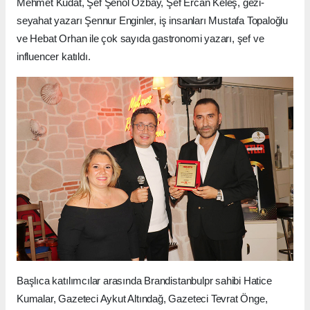
Mehmet Kudat, Şef Şenol Özbay, Şef Ercan Keleş, gezi-
seyahat yazarı Şennur Enginler, iş insanları Mustafa Topaloğlu
ve Hebat Orhan ile çok sayıda gastronomi yazarı, şef ve
influencer katıldı.
Başlıca katılımcılar arasında Brandistanbulpr sahibi Hatice
Kumalar, Gazeteci Aykut Altındağ, Gazeteci Tevrat Önge,