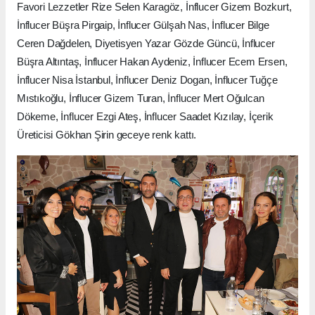
Favori Lezzetler Rize Selen Karagöz, İnflucer Gizem Bozkurt,
İnflucer Büşra Pirgaip, İnflucer Gülşah Nas, İnflucer Bilge
Ceren Dağdelen, Diyetisyen Yazar Gözde Güncü, İnflucer
Büşra Altıntaş, İnflucer Hakan Aydeniz, İnflucer Ecem Ersen,
İnflucer Nisa İstanbul, İnflucer Deniz Dogan, İnflucer Tuğçe
Mıstıkoğlu, İnflucer Gizem Turan, İnflucer Mert Oğulcan
Dökeme, İnflucer Ezgi Ateş, İnflucer Saadet Kızılay, İçerik
Üreticisi Gökhan Şirin geceye renk kattı.