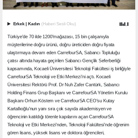
Erkek
|
Kadın
(Haberi Sesli Oku)
Türkiye’de 70 ilde 1200’mağazası, 15 bin çalışanıyla
müşterilerine doğru ürünü, doğru üreticiden doğru fiyata
ulaştırmaya devam eden CarrefourSA, Sabancı Topluluğu
çatısı altında hayata geçirilen Sabancı Gençlik Seferberliği
kapsamında, Kocaeli Üniversitesi Teknoloji Fakültesi iş birliğiyle
CarrefourSA Teknoloji ve Etki Merkezi’ni açtı. Kocaeli
Üniversitesi Rektörü
Prof. Dr Nuh Zafer Cantürk
, Sabancı
Holding Finans Grup Başkanı ve CarrefourSA Yönetim Kurulu
Başkanı Orhun Köstem ve CarrefourSA CEO’su Kutay
Kartallıoğlu’nun yanı sıra çok sayıda akademisyen ve
öğrencinin katıldığı törenle kapılarını açan CarrefourSA
Teknoloji ve Etki Merkezi’nden, Teknoloji Fakültesi’nde öğrenim
gören lisans, yüksek lisans ve doktora öğrencileri,