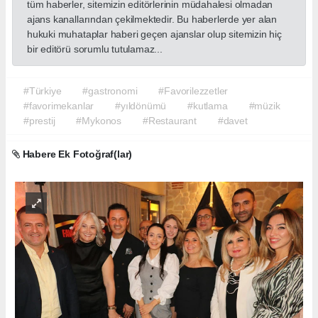
tüm haberler, sitemizin editörlerinin müdahalesi olmadan
ajans kanallarından çekilmektedir. Bu haberlerde yer alan
hukuki muhataplar haberi geçen ajanslar olup sitemizin hiç
bir editörü sorumlu tutulamaz...
#Türkiye
#gastronomi
#Favorilezzetler
#favorimekanlar
#yıldönümü
#kutlama
#müzik
#prestij
#Mykonos
#Restaurant
#davet
Habere Ek Fotoğraf(lar)