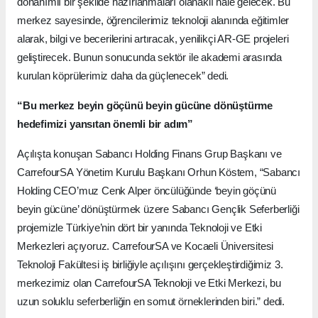
donanımlı bir şekilde hazırlanmaları olanaklı hale gelecek. Bu
merkez sayesinde, öğrencilerimiz teknoloji alanında eğitimler
alarak, bilgi ve becerilerini artıracak, yenilikçi AR-GE projeleri
geliştirecek. Bunun sonucunda sektör ile akademi arasında
kurulan köprülerimiz daha da güçlenecek” dedi.
“Bu merkez beyin göçünü beyin gücüne dönüştürme
hedefimizi yansıtan önemli bir adım”
Açılışta konuşan Sabancı Holding Finans Grup Başkanı ve
CarrefourSA Yönetim Kurulu Başkanı Orhun Köstem, “Sabancı
Holding CEO’muz Cenk Alper öncülüğünde ‘beyin göçünü
beyin gücüne’ dönüştürmek üzere Sabancı Gençlik Seferberliği
projemizle Türkiye’nin dört bir yanında Teknoloji ve Etki
Merkezleri açıyoruz. CarrefourSA ve Kocaeli Üniversitesi
Teknoloji Fakültesi iş birliğiyle açılışını gerçekleştirdiğimiz 3.
merkezimiz olan CarrefourSA Teknoloji ve Etki Merkezi, bu
uzun soluklu seferberliğin en somut örneklerinden biri.” dedi.