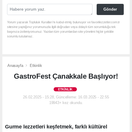
Gönder
Yorum yazarak Topluluk Kuralları’nı kabul etmiş bulunuyor ve favorilezzetler.com.tr
sitesine yaptığınız yorumunuzla ilgili doğrudan veya dolaylı tüm sorumluluğu tek
başınıza üstleniyorsunuz. Yazılan tüm yorumlardan site yönetimi hiçbir şekilde
sorumlu tutulamaz.
Anasayfa
Etkinlik
GastroFest Çanakkale Başlıyor!
ETKINLIK
26.02.2025 - 15:28, Güncelleme: 16.03.2025 - 22:55
19943+ kez okundu.
Gurme lezzetleri keşfetmek, farklı kültürel