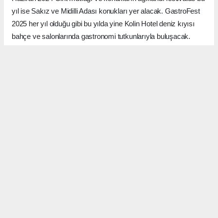
yıl ise Sakız ve Midilli Adası konukları yer alacak. GastroFest
2025 her yıl olduğu gibi bu yılda yine Kolin Hotel deniz kıyısı
bahçe ve salonlarında gastronomi tutkunlarıyla buluşacak.
GastroKale Yöresel ve Etnik Mutfaklar Derneği tarafından
düzenlenecek festivalin medya sponsorluğunu Gastronomi ve
Turizm sektörünün öncü yayınlarından olan Favori Lezzetler
Dergisi yapacak. 2016 yılından itibaren yayın hayatını sürdüren
ve bugüne kadar birçok belediyenin festivallerinde medya
sponsoru olarak yer alan Favori Medya Grubu, festivalde yer
alacak olan firmalara başta Favori Lezzetler Dergisi olmak
üzere www.favorilezzetler.com.tr haber portalında yine güçlü
sosyal medya hesaplarından video içerikleriyle yer verecek.