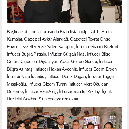
Başlıca katılımcılar arasında Brandistanbulpr sahibi Hatice
Kumalar, Gazeteci Aykut Altındağ, Gazeteci Tevrat Önge,
Favori Lezzetler Rize Selen Karagöz, İnflucer Gizem Bozkurt,
İnflucer Büşra Pirgaip, İnflucer Gülşah Nas, İnflucer Bilge
Ceren Dağdelen, Diyetisyen Yazar Gözde Güncü, İnflucer
Büşra Altıntaş, İnflucer Hakan Aydeniz, İnflucer Ecem Ersen,
İnflucer Nisa İstanbul, İnflucer Deniz Dogan, İnflucer Tuğçe
Mıstıkoğlu, İnflucer Gizem Turan, İnflucer Mert Oğulcan
Dökeme, İnflucer Ezgi Ateş, İnflucer Saadet Kızılay, İçerik
Üreticisi Gökhan Şirin geceye renk kattı.