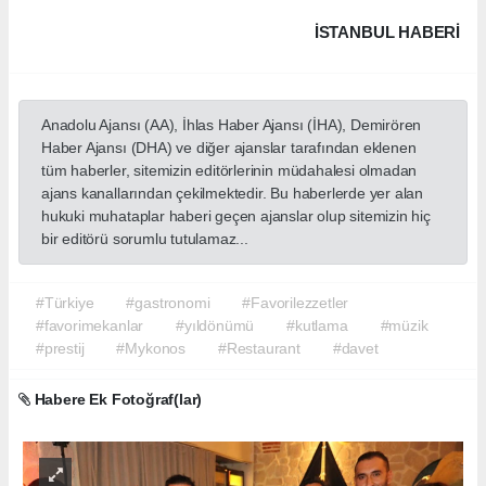
İSTANBUL HABERİ
Anadolu Ajansı (AA), İhlas Haber Ajansı (İHA), Demirören
Haber Ajansı (DHA) ve diğer ajanslar tarafından eklenen
tüm haberler, sitemizin editörlerinin müdahalesi olmadan
ajans kanallarından çekilmektedir. Bu haberlerde yer alan
hukuki muhataplar haberi geçen ajanslar olup sitemizin hiç
bir editörü sorumlu tutulamaz...
#Türkiye
#gastronomi
#Favorilezzetler
#favorimekanlar
#yıldönümü
#kutlama
#müzik
#prestij
#Mykonos
#Restaurant
#davet
Habere Ek Fotoğraf(lar)