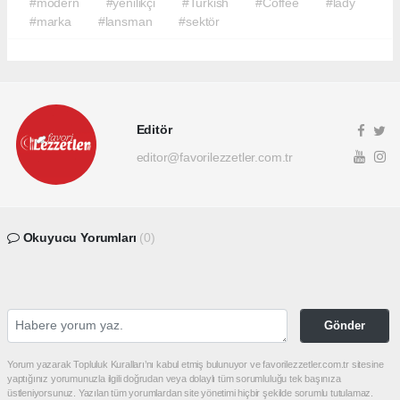
#modern
#yenilikçi
#Turkish
#Coffee
#lady
#marka
#lansman
#sektör
Editör
editor@favorilezzetler.com.tr
Okuyucu Yorumları
(0)
Gönder
Yorum yazarak Topluluk Kuralları’nı kabul etmiş bulunuyor ve favorilezzetler.com.tr sitesine
yaptığınız yorumunuzla ilgili doğrudan veya dolaylı tüm sorumluluğu tek başınıza
üstleniyorsunuz. Yazılan tüm yorumlardan site yönetimi hiçbir şekilde sorumlu tutulamaz.