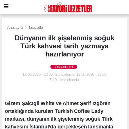
Anasayfa
Lezzetler
Dünyanın ilk şişelenmiş soğuk
Türk kahvesi tarih yazmaya
hazırlanıyor
LEZZETLER
12.05.2026 - 23:03, Güncelleme: 12.05.2026 - 23:03
7119+ kez okundu.
Gizem Şalcıgil White ve Ahmet Şerif İzgören
ortaklığında kurulan Turkish Coffee Lady
markası, dünyanın ilk şişelenmiş soğuk Türk
kahvesini İstanbul’da gerçekleşen lansmanla