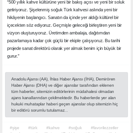
“500 yıllık kahve kültürüne yeni bir bakış açısı ve yeni bir soluk
getiriyoruz. Şişelenmiş soğuk Türk kahvesi aslında yeni bir
hikâyenin başlangıcı. Sanatın da içinde yer aldığı kültürel bir
içecekten söz ediyoruz. Geçmişle geleceği birleştiren yeni bir
vizyon oluşturuyoruz. Üretimden ambalaja, dağıtımdan
pazarlamaya kadar çok güçlü bir ekiple çalışıyoruz. Bu tarihi
projede sanat direktörü olarak yer almak benim için büyük bir
gurur.”
Anadolu Ajansı (AA), İhlas Haber Ajansı (İHA), Demirören
Haber Ajansı (DHA) ve diğer ajanslar tarafından eklenen
tüm haberler, sitemizin editörlerinin müdahalesi olmadan
ajans kanallarından çekilmektedir. Bu haberlerde yer alan
hukuki muhataplar haberi geçen ajanslar olup sitemizin hiç
bir editörü sorumlu tutulamaz...
#şişe
#türk
#kahve
#soğuk
#favorilezzetler