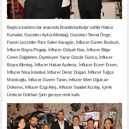
Başlıca katılımcılar arasında Brandistanbulpr sahibi Hatice
Kumalar, Gazeteci Aykut Altındağ, Gazeteci Tevrat Önge,
Favori Lezzetler Rize Selen Karagöz, İnflucer Gizem Bozkurt,
İnflucer Büşra Pirgaip, İnflucer Gülşah Nas, İnflucer Bilge
Ceren Dağdelen, Diyetisyen Yazar Gözde Güncü, İnflucer
Büşra Altıntaş, İnflucer Hakan Aydeniz, İnflucer Ecem Ersen,
İnflucer Nisa İstanbul, İnflucer Deniz Dogan, İnflucer Tuğçe
Mıstıkoğlu, İnflucer Gizem Turan, İnflucer Mert Oğulcan
Dökeme, İnflucer Ezgi Ateş, İnflucer Saadet Kızılay, İçerik
Üreticisi Gökhan Şirin geceye renk kattı.