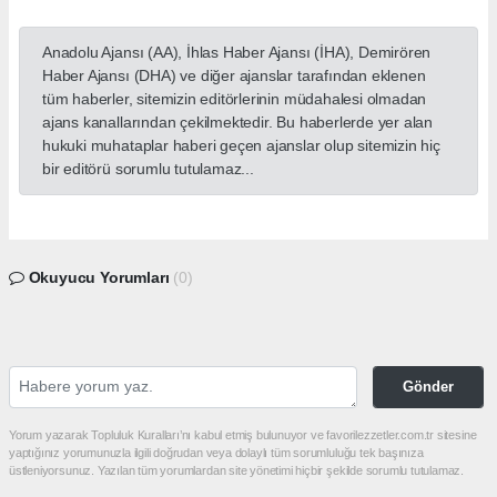
Anadolu Ajansı (AA), İhlas Haber Ajansı (İHA), Demirören
Haber Ajansı (DHA) ve diğer ajanslar tarafından eklenen
tüm haberler, sitemizin editörlerinin müdahalesi olmadan
ajans kanallarından çekilmektedir. Bu haberlerde yer alan
hukuki muhataplar haberi geçen ajanslar olup sitemizin hiç
bir editörü sorumlu tutulamaz...
Okuyucu Yorumları
(0)
Gönder
Yorum yazarak Topluluk Kuralları’nı kabul etmiş bulunuyor ve favorilezzetler.com.tr sitesine
yaptığınız yorumunuzla ilgili doğrudan veya dolaylı tüm sorumluluğu tek başınıza
üstleniyorsunuz. Yazılan tüm yorumlardan site yönetimi hiçbir şekilde sorumlu tutulamaz.