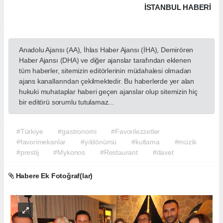
İSTANBUL HABERİ
Anadolu Ajansı (AA), İhlas Haber Ajansı (İHA), Demirören
Haber Ajansı (DHA) ve diğer ajanslar tarafından eklenen
tüm haberler, sitemizin editörlerinin müdahalesi olmadan
ajans kanallarından çekilmektedir. Bu haberlerde yer alan
hukuki muhataplar haberi geçen ajanslar olup sitemizin hiç
bir editörü sorumlu tutulamaz...
#Türkiye
#gastronomi
#Favorilezzetler
#favorimekanlar
#yıldönümü
#kutlama
#müzik
#prestij
#Mykonos
#Restaurant
#davet
Habere Ek Fotoğraf(lar)