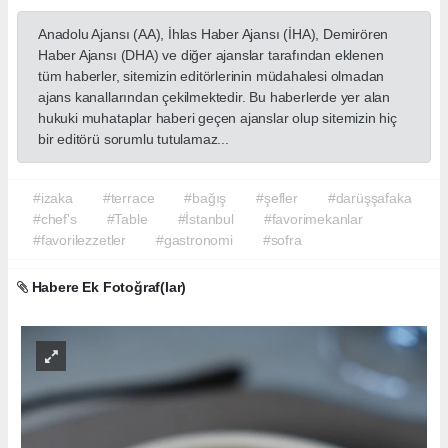
Anadolu Ajansı (AA), İhlas Haber Ajansı (İHA), Demirören
Haber Ajansı (DHA) ve diğer ajanslar tarafından eklenen
tüm haberler, sitemizin editörlerinin müdahalesi olmadan
ajans kanallarından çekilmektedir. Bu haberlerde yer alan
hukuki muhataplar haberi geçen ajanslar olup sitemizin hiç
bir editörü sorumlu tutulamaz...
#izaka
#terrace
#bağış
#şefler
#darüşşafaka
#chef's
#Table
#İstanbul
#favorimekanlar
#favorilezzetler
#gastronomi
#sofra
Habere Ek Fotoğraf(lar)