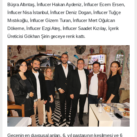
Büşra Altıntaş, İnflucer Hakan Aydeniz, İnflucer Ecem Ersen,
İnflucer Nisa İstanbul, İnflucer Deniz Dogan, İnflucer Tuğçe
Mıstıkoğlu, İnflucer Gizem Turan, İnflucer Mert Oğulcan
Dökeme, İnflucer Ezgi Ateş, İnflucer Saadet Kızılay, İçerik
Üreticisi Gökhan Şirin geceye renk kattı.
Gecenin en duygusal anları, 6. yıl pastasının kesilmesi ve 6