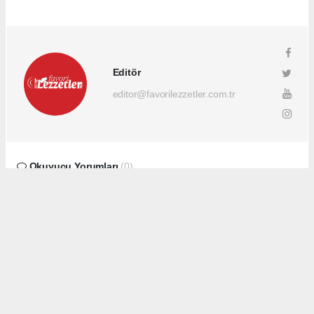
Editör
editor@favorilezzetler.com.tr
Okuyucu Yorumları
(0)
Gönder
Yorum yazarak Topluluk Kuralları’nı kabul etmiş bulunuyor ve favorilezzetler.com.tr
sitesine yaptığınız yorumunuzla ilgili doğrudan veya dolaylı tüm sorumluluğu tek
başınıza üstleniyorsunuz. Yazılan tüm yorumlardan site yönetimi hiçbir şekilde
sorumlu tutulamaz.