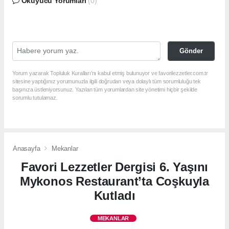
Okuyucu Yorumları
(0)
Gönder
Yorum yazarak Topluluk Kuralları’nı kabul etmiş bulunuyor ve favorilezzetler.com.tr
sitesine yaptığınız yorumunuzla ilgili doğrudan veya dolaylı tüm sorumluluğu tek
başınıza üstleniyorsunuz. Yazılan tüm yorumlardan site yönetimi hiçbir şekilde
sorumlu tutulamaz.
Anasayfa
Mekanlar
Favori Lezzetler Dergisi 6. Yaşını
Mykonos Restaurant’ta Coşkuyla
Kutladı
MEKANLAR