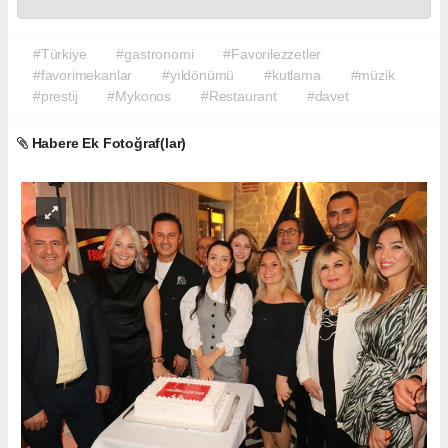
#Türkiye
#gastronomi
#Favorilezzetler
#favorimekanlar
#yıldönümü
#kutlama
#müzik
#prestij
#Mykonos
#Restaurant
#davet
Habere Ek Fotoğraf(lar)