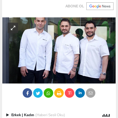
ABONE OL
Erkek
|
Kadın
(Haberi Sesli Oku)