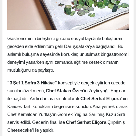
Gastronominin birleştirici gücünü sosyal fayda ile buluşturan
geceden elde edilen tüm gelir Darüşşafaka’ya bağışlandı. Bu
anlamlı buluşma sayesinde konuklar, unutulmaz bir gastronomi
deneyimi yaşarken aynı zamanda eğitime destek olmanın
mutluluğunu da paylaştı.
“3 Şef 1 Sofra 3 Hikâye”
konseptiyle gerçekleştirilen gecede
sunulan özel menü,
Chef Atakan Özen
’in Zeytinyağlı Enginar
ile başladı. Ardından ara sıcak olarak
Chef
Serhat Eliçora
’nın
Karides Tartı konukların beğenisine sunuldu. Ana yemek olarak
Chef Kemalcan Yurttaş’ın Gömlek Yağına Sarılmış Kuzu Sırtı
servis edildi. Gecenin finali ise
Chef Serhat Eliçora
Çırpılmış
Cheesecake’i ile yapıldı.