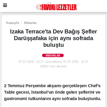
Anasayfa
Mekanlar
Izaka Terrace'ta Dev Bağış Şefler
Darüşşafaka için aynı sofrada
buluştu
MEKANLAR
07.07.2026 - 12:27, Güncelleme: 07.07.2026 - 12:27
13391+ kez okundu.
2 Temmuz Perşembe akşamı gerçekleşen Chef’s
Table gecesi, İstanbul’un önde gelen şeflerini ve
gastronomi tutkunlarını aynı sofrada buluşturdu.