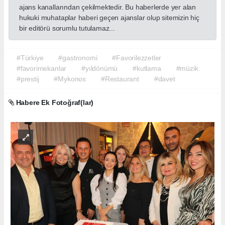
ajans kanallarından çekilmektedir. Bu haberlerde yer alan
hukuki muhataplar haberi geçen ajanslar olup sitemizin hiç
bir editörü sorumlu tutulamaz...
#Türkiye
#gastronomi
#Favorilezzetler
#favorimekanlar
#yıldönümü
#kutlama
#müzik
#prestij
#Mykonos
#Restaurant
#davet
Habere Ek Fotoğraf(lar)