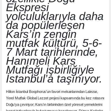
Ekspresi
yolculuklarıyla daha
da popülerleşen
Kars’ın zengin
mutfak kültürü, 5-6-
7 Mart tarihlerinde,
Hanımeli Kars
Mutfağı işbirliğiyle
İstanbul’a taşınıyor.
Hilton İstanbul Bosphorus’un favori mekanlarından Lalezar,
Yerel Mutfak Global Lezzet projesi kapsamında bu kez rotasını
Doğu’ya çeviriyor; Kars’ın birbirinden özel yöresel yemeklerini
lezzet tutkunlarıyla buluşturmaya hazırlanıyor. Dünya Kadınlar