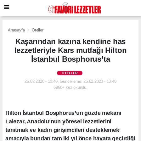
Anasayfa
Oteller
Kaşarından kazına kendine has
lezzetleriyle Kars mutfağı Hilton
İstanbul Bosphorus’ta
OTELLER
25.02.2020 - 13:40, Güncelleme: 25.02.2020 - 13:40
6968+ kez okundu.
Hilton İstanbul Bosphorus’un gözde mekanı
Lalezar, Anadolu’nun yöresel lezzetlerini
tanıtmak ve kadın girişimcileri desteklemek
amacıyla bundan tam iki yıl önce hayata geçirdiği