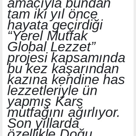
amacıyla bundan
tam iki yıl önce
hayata geçirdiği
“Yerel Mutfak
Global Lezzet”
projesi kapsamında
bu kez kaşarından
kazına kendine has
lezzetleriyle ün
yapmış Kars
mutfağını ağırlıyor.
Son yıllarda
özellikle Doğu