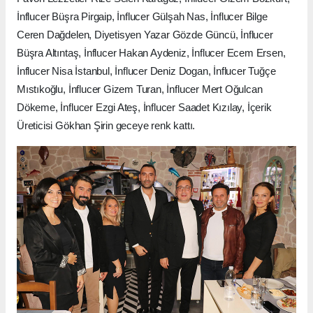
İnflucer Büşra Pirgaip, İnflucer Gülşah Nas, İnflucer Bilge
Ceren Dağdelen, Diyetisyen Yazar Gözde Güncü, İnflucer
Büşra Altıntaş, İnflucer Hakan Aydeniz, İnflucer Ecem Ersen,
İnflucer Nisa İstanbul, İnflucer Deniz Dogan, İnflucer Tuğçe
Mıstıkoğlu, İnflucer Gizem Turan, İnflucer Mert Oğulcan
Dökeme, İnflucer Ezgi Ateş, İnflucer Saadet Kızılay, İçerik
Üreticisi Gökhan Şirin geceye renk kattı.