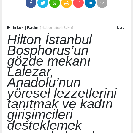
Erkek
|
Kadın
(Haberi Sesli Oku)
Hilton İstanbul
Bosphorus’un
gözde mekanı
Lalezar,
Anadolu’nun
yöresel lezzetlerini
tanıtmak ve kadın
girişimcileri
desteklemek