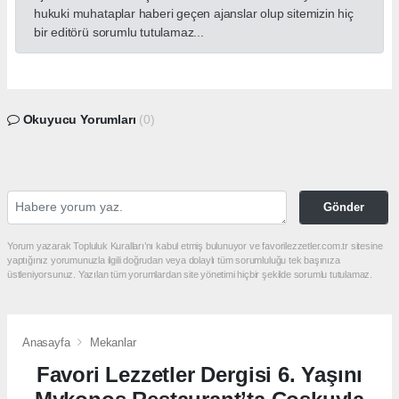
hukuki muhataplar haberi geçen ajanslar olup sitemizin hiç
bir editörü sorumlu tutulamaz...
Okuyucu Yorumları
(0)
Gönder
Yorum yazarak Topluluk Kuralları’nı kabul etmiş bulunuyor ve favorilezzetler.com.tr sitesine
yaptığınız yorumunuzla ilgili doğrudan veya dolaylı tüm sorumluluğu tek başınıza
üstleniyorsunuz. Yazılan tüm yorumlardan site yönetimi hiçbir şekilde sorumlu tutulamaz.
Anasayfa
Mekanlar
Favori Lezzetler Dergisi 6. Yaşını