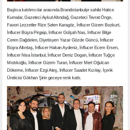
Başlıca katılımcılar arasında Brandistanbulpr sahibi Hatice
Kumalar, Gazeteci Aykut Altındağ, Gazeteci Tevrat Önge,
Favori Lezzetler Rize Selen Karagöz, İnflucer Gizem Bozkurt,
İnflucer Büşra Pirgaip, İnflucer Gülşah Nas, İnflucer Bilge
Ceren Dağdelen, Diyetisyen Yazar Gözde Güncü, İnflucer
Büşra Altıntaş, İnflucer Hakan Aydeniz, İnflucer Ecem Ersen,
İnflucer Nisa İstanbul, İnflucer Deniz Dogan, İnflucer Tuğçe
Mıstıkoğlu, İnflucer Gizem Turan, İnflucer Mert Oğulcan
Dökeme, İnflucer Ezgi Ateş, İnflucer Saadet Kızılay, İçerik
Üreticisi Gökhan Şirin geceye renk kattı.