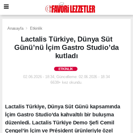
Anasayfa
Etkinlik
Lactalis Türkiye, Dünya Süt
Günü’nü İçim Gastro Studio’da
kutladı
ETKINLIK
02.06.2026 - 18:34, Güncelleme: 02.06.2026 - 18:34
6638+ kez okundu.
Lactalis Türkiye, Dünya Süt Günü kapsamında
İçim Gastro Studio’da kahvaltılı bir buluşma
düzenledi. Lactalis Türkiye Demo Şefi Cemil
Çengel’in İçim ve Président ürünleriyle özel