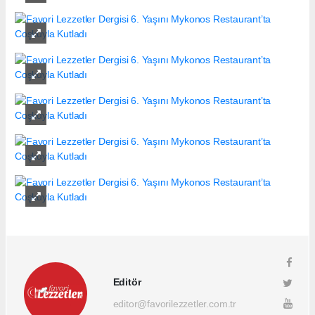
Editör
editor@favorilezzetler.com.tr