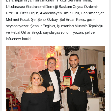
Esra Tapar'ın yanı sıra Michelin Yıldızlı Şef Fırat Yakut,
Uluslararası Gastronomi Derneği Başkanı Ceyda Özdemir,
Prof. Dr. Özer Ergün, Akademisyen Umut Elbir, Danışman Şef
Mehmet Kudat, Şef Şenol Özbay, Şef Ercan Keleş, gezi-
seyahat yazarı Şennur Enginler, iş insanları Mustafa Topaloğlu
ve Hebat Orhan ile çok sayıda gastronomi yazarı, şef ve
influencer katıldı.