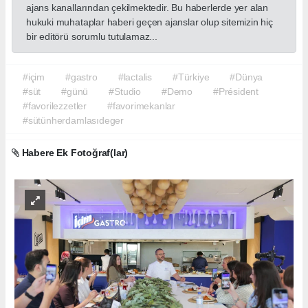
ajans kanallarından çekilmektedir. Bu haberlerde yer alan
hukuki muhataplar haberi geçen ajanslar olup sitemizin hiç
bir editörü sorumlu tutulamaz...
#içim
#gastro
#lactalis
#Türkiye
#Dünya
#süt
#günü
#Studio
#Demo
#Président
#favorilezzetler
#favorimekanlar
#sütünherdamlasıdeger
Habere Ek Fotoğraf(lar)