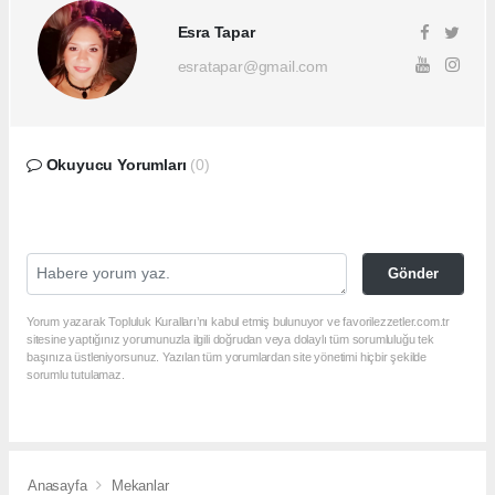
Esra Tapar
esratapar@gmail.com
Okuyucu Yorumları
(0)
Gönder
Yorum yazarak Topluluk Kuralları’nı kabul etmiş bulunuyor ve favorilezzetler.com.tr
sitesine yaptığınız yorumunuzla ilgili doğrudan veya dolaylı tüm sorumluluğu tek
başınıza üstleniyorsunuz. Yazılan tüm yorumlardan site yönetimi hiçbir şekilde
sorumlu tutulamaz.
Anasayfa
Mekanlar