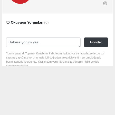
Okuyucu Yorumları
(0)
Gönder
Yorum yazarak Topluluk Kuralları’nı kabul etmiş bulunuyor ve favorilezzetler.com.tr
sitesine yaptığınız yorumunuzla ilgili doğrudan veya dolaylı tüm sorumluluğu tek
başınıza üstleniyorsunuz. Yazılan tüm yorumlardan site yönetimi hiçbir şekilde
sorumlu tutulamaz.
Anasayfa
Etkinlik
GastroFest Çanakkale Başlıyor!
ETKINLIK