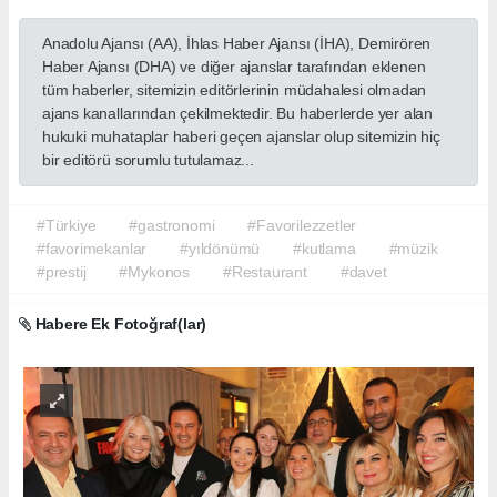
Anadolu Ajansı (AA), İhlas Haber Ajansı (İHA), Demirören
Haber Ajansı (DHA) ve diğer ajanslar tarafından eklenen
tüm haberler, sitemizin editörlerinin müdahalesi olmadan
ajans kanallarından çekilmektedir. Bu haberlerde yer alan
hukuki muhataplar haberi geçen ajanslar olup sitemizin hiç
bir editörü sorumlu tutulamaz...
#Türkiye
#gastronomi
#Favorilezzetler
#favorimekanlar
#yıldönümü
#kutlama
#müzik
#prestij
#Mykonos
#Restaurant
#davet
Habere Ek Fotoğraf(lar)