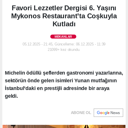
Favori Lezzetler Dergisi 6. Yaşını
Mykonos Restaurant’ta Coşkuyla
Kutladı
MEKANLAR
05.12.2025 - 21:45, Güncelleme: 06.12.2025 - 11:39
21099+ kez okundu.
Michelin ödüllü şeflerden gastronomi yazarlarına,
sektörün önde gelen isimleri Yunan mutfağının
İstanbul’daki en prestijli adresinde bir araya
geldi.
ABONE OL