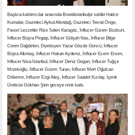
Başlıca katılımcılar arasında Brandistanbulpr sahibi Hatice
Kumalar, Gazeteci Aykut Altındağ, Gazeteci Tevrat Önge,
Favori Lezzetler Rize Selen Karagöz, İnflucer Gizem Bozkurt,
İnflucer Büşra Pirgaip, İnflucer Gülşah Nas, İnflucer Bilge
Ceren Dağdelen, Diyetisyen Yazar Gözde Güncü, İnflucer
Büşra Altıntaş, İnflucer Hakan Aydeniz, İnflucer Ecem Ersen,
İnflucer Nisa İstanbul, İnflucer Deniz Dogan, İnflucer Tuğçe