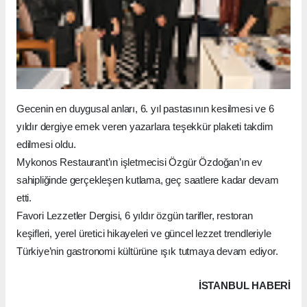
Mıstıkoğlu, İnflucer Gizem Turan, İnflucer Mert Oğulcan
Dökeme, İnflucer Ezgi Ateş, İnflucer Saadet Kızılay, İçerik
Üreticisi Gökhan Şirin geceye renk kattı.
Gecenin en duygusal anları, 6. yıl pastasının kesilmesi ve 6
yıldır dergiye emek veren yazarlara teşekkür plaketi takdim