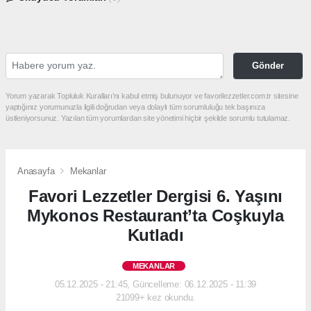
Gönder
Yorum yazarak Topluluk Kuralları’nı kabul etmiş bulunuyor ve favorilezzetler.com.tr sitesine
yaptığınız yorumunuzla ilgili doğrudan veya dolaylı tüm sorumluluğu tek başınıza
üstleniyorsunuz. Yazılan tüm yorumlardan site yönetimi hiçbir şekilde sorumlu tutulamaz.
Anasayfa
Mekanlar
Favori Lezzetler Dergisi 6. Yaşını
Mykonos Restaurant’ta Coşkuyla
Kutladı
MEKANLAR
05.12.2025 - 21:45, Güncelleme: 06.12.2025 - 11:39
21099+ kez okundu.