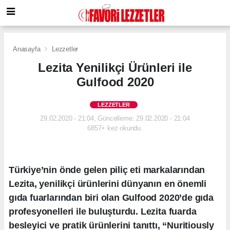
Anasayfa
Lezzetler
Lezita Yenilikçi Ürünleri ile
Gulfood 2020
LEZZETLER
29.02.2020 - 21:04, Güncelleme: 29.02.2020 - 21:04
6857+ kez okundu.
Türkiye’nin önde gelen piliç eti markalarından
Lezita, yenilikçi ürünlerini dünyanın en önemli
gıda fuarlarından biri olan Gulfood 2020’de gıda
profesyonelleri ile buluşturdu. Lezita fuarda
besleyici ve pratik ürünlerini tanıttı, “Nuritiously