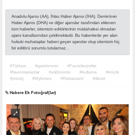
edilmesi oldu.
Mykonos Restaurant’ın işletmecisi Özgür Özdoğan’ın ev
sahipliğinde gerçekleşen kutlama, geç saatlere kadar devam
etti.
Favori Lezzetler Dergisi, 6 yıldır özgün tarifler, restoran
keşifleri, yerel üretici hikayeleri ve güncel lezzet trendleriyle
Türkiye’nin gastronomi kültürüne ışık tutmaya devam ediyor.
İSTANBUL HABERİ
Anadolu Ajansı (AA), İhlas Haber Ajansı (İHA), Demirören
Haber Ajansı (DHA) ve diğer ajanslar tarafından eklenen
tüm haberler, sitemizin editörlerinin müdahalesi olmadan
ajans kanallarından çekilmektedir. Bu haberlerde yer alan
hukuki muhataplar haberi geçen ajanslar olup sitemizin hiç
bir editörü sorumlu tutulamaz...