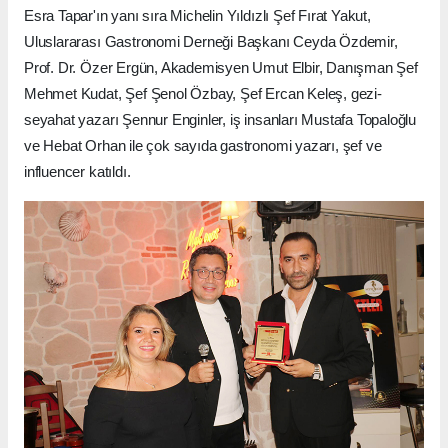
Davete ev sahipliği yapan Favori Lezzetler İçerik Direktörü
Esra Tapar'ın yanı sıra Michelin Yıldızlı Şef Fırat Yakut,
Uluslararası Gastronomi Derneği Başkanı Ceyda Özdemir,
Prof. Dr. Özer Ergün, Akademisyen Umut Elbir, Danışman Şef
Mehmet Kudat, Şef Şenol Özbay, Şef Ercan Keleş, gezi-
seyahat yazarı Şennur Enginler, iş insanları Mustafa Topaloğlu
ve Hebat Orhan ile çok sayıda gastronomi yazarı, şef ve
influencer katıldı.