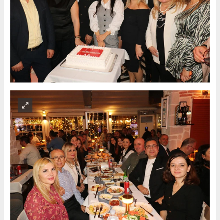
#Türkiye
#gastronomi
#Favorilezzetler
#favorimekanlar
#yıldönümü
#kutlama
#müzik
#prestij
#Mykonos
#Restaurant
#davet
Habere Ek Fotoğraf(lar)