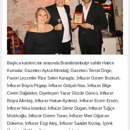
Başlıca katılımcılar arasında Brandistanbulpr sahibi Hatice
Kumalar, Gazeteci Aykut Altındağ, Gazeteci Tevrat Önge,
Favori Lezzetler Rize Selen Karagöz, İnflucer Gizem Bozkurt,
İnflucer Büşra Pirgaip, İnflucer Gülşah Nas, İnflucer Bilge
Ceren Dağdelen, Diyetisyen Yazar Gözde Güncü, İnflucer
Büşra Altıntaş, İnflucer Hakan Aydeniz, İnflucer Ecem Ersen,
İnflucer Nisa İstanbul, İnflucer Deniz Dogan, İnflucer Tuğçe
Mıstıkoğlu, İnflucer Gizem Turan, İnflucer Mert Oğulcan
Dökeme, İnflucer Ezgi Ateş, İnflucer Saadet Kızılay, İçerik