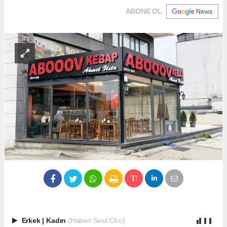
ABONE OL
Erkek
|
Kadın
(Haberi Sesli Oku)