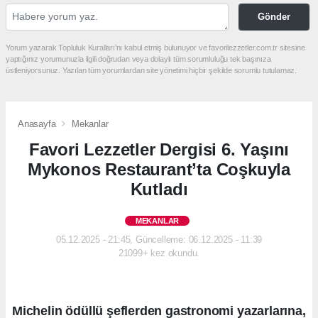
Gönder
Yorum yazarak Topluluk Kuralları’nı kabul etmiş bulunuyor ve favorilezzetler.com.tr sitesine
yaptığınız yorumunuzla ilgili doğrudan veya dolaylı tüm sorumluluğu tek başınıza
üstleniyorsunuz. Yazılan tüm yorumlardan site yönetimi hiçbir şekilde sorumlu tutulamaz.
Anasayfa
Mekanlar
Favori Lezzetler Dergisi 6. Yaşını
Mykonos Restaurant’ta Coşkuyla
Kutladı
MEKANLAR
05.12.2025 - 21:45, Güncelleme: 06.12.2025 - 11:39
21099+ kez okundu.
Michelin ödüllü şeflerden gastronomi yazarlarına,