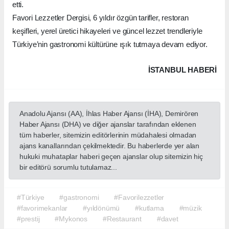
etti.
Favori Lezzetler Dergisi, 6 yıldır özgün tarifler, restoran
keşifleri, yerel üretici hikayeleri ve güncel lezzet trendleriyle
Türkiye’nin gastronomi kültürüne ışık tutmaya devam ediyor.
İSTANBUL HABERİ
Anadolu Ajansı (AA), İhlas Haber Ajansı (İHA), Demirören
Haber Ajansı (DHA) ve diğer ajanslar tarafından eklenen
tüm haberler, sitemizin editörlerinin müdahalesi olmadan
ajans kanallarından çekilmektedir. Bu haberlerde yer alan
hukuki muhataplar haberi geçen ajanslar olup sitemizin hiç
bir editörü sorumlu tutulamaz...
#Türkiye
#gastronomi
#Favorilezzetler
#favorimekanlar
#yıldönümü
#kutlama
#müzik
#prestij
#Mykonos
#Restaurant
#davet