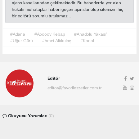
ajans kanallarından çekilmektedir. Bu haberlerde yer alan
hukuki muhataplar haberi geçen ajanslar olup sitemizin hiç
bir editörü sorumlu tutulamaz...
#Adana
#Abooov Kebap
#Anadolu Yakası’
#Uğur Gürü
#hmet Altıkulaç
#Kartal
Editör
editor@favorilezzetler.com.tr
Okuyucu Yorumları
(0)