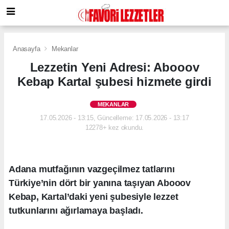
Anasayfa
Mekanlar
Lezzetin Yeni Adresi: Abooov
Kebap Kartal şubesi hizmete girdi
MEKANLAR
17.05.2026 - 13:15, Güncelleme: 17.05.2026 - 13:17
12278+ kez okundu.
Adana mutfağının vazgeçilmez tatlarını
Türkiye’nin dört bir yanına taşıyan Abooov
Kebap, Kartal’daki yeni şubesiyle lezzet
tutkunlarını ağırlamaya başladı.