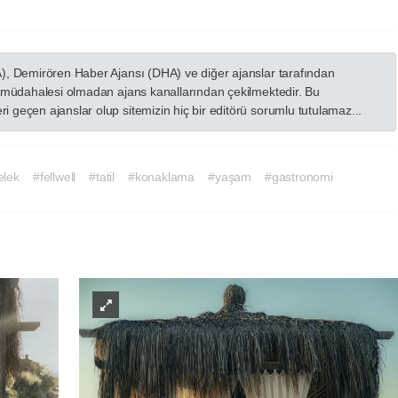
A), Demirören Haber Ajansı (DHA) ve diğer ajanslar tarafından
in müdahalesi olmadan ajans kanallarından çekilmektedir. Bu
 geçen ajanslar olup sitemizin hiç bir editörü sorumlu tutulamaz...
elek
#fellwell
#tatil
#konaklama
#yaşam
#gastronomi