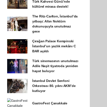
Türk Kahvesi Günü’nde
kültürel mirasa destek!
The Ritz-Carlton, İstanbul’da
yılbaşı: Altın Noktürn
dokunuşuyla unutulmaz
gece
Çırağan Palace Kempinski
İstanbul’un yazlık mekânı C
BAR açıldı
Türk sinemasının unutulmazı
Adile Naşit tiyatroda yeniden
hayat buluyor
İstanbul Devlet Senfoni
Orkestrası 80. yılını AKM’de
kutluyor
GastroFest Çanakkale