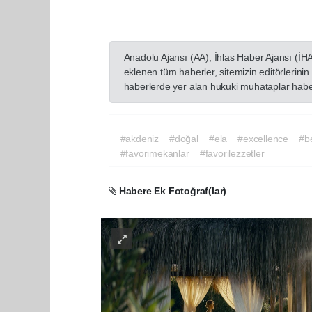
Anadolu Ajansı (AA), İhlas Haber Ajansı (İH
eklenen tüm haberler, sitemizin editörlerin
haberlerde yer alan hukuki muhataplar haberi
#akdeniz
#doğal
#ela
#excellence
#b
#favorimekanlar
#favorilezzetler
Habere Ek Fotoğraf(lar)