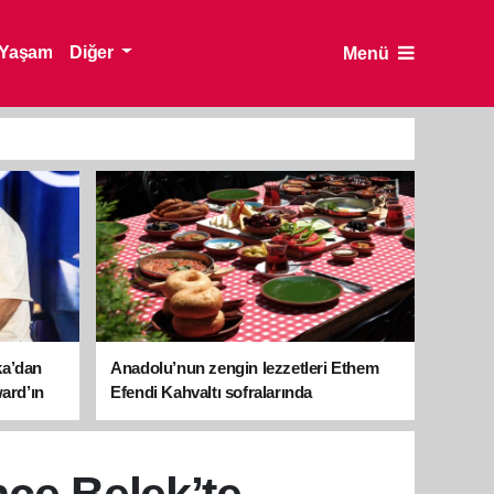
Yaşam
Diğer
Menü
ka’dan
Anadolu’nun zengin lezzetleri Ethem
ward’ın
Efendi Kahvaltı sofralarında