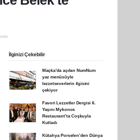
nce Belek’te
undu.
İlginizi Çekebilir
Maçka'da açılan NumNum
yaz menüsüyle
lezzetseverlerin ilgisini
çekiyor
Favori Lezzetler Dergisi 6.
Yaşını Mykonos
Restaurant’ta Coşkuyla
Kutladı
Kütahya Porselen’den Dünya