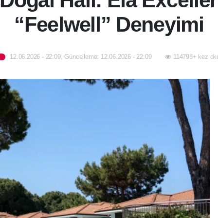
oğal Hali: Ela Excelle
“Feelwell” Deneyimi
12.06.2026 - 22:09, Güncelleme: 12.06.2026 - 22:09
114798+ kez ok