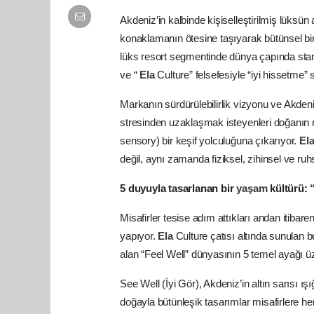
Akdeniz’in kalbinde kişiselleştirilmiş lüksün
konaklamanın ötesine taşıyarak bütünsel bi
lüks resort segmentinde dünya çapında standa
ve “
Ela
Culture” felsefesiyle “iyi hissetme”
Markanın sürdürülebilirlik vizyonu ve Akden
stresinden uzaklaşmak isteyenleri doğanın 
sensory) bir keşif yolculuğuna çıkarıyor.
El
değil, aynı zamanda fiziksel, zihinsel ve ru
5 duyuyla tasarlanan bir
yaşam
kültürü: 
Misafirler tesise adım attıkları andan itibare
yapıyor.
Ela
Culture çatısı altında sunulan 
alan “Feel Well” dünyasının 5 temel ayağı ü
See Well (İyi Gör), Akdeniz’in altın sarısı ış
doğayla bütünleşik tasarımlar misafirlere h