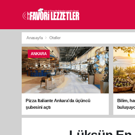
Anasayfa
Oteller
ANKARA
Pizza Italiante Ankara’da üçüncü
Bilim, h
şubesini açtı
buluşuyo