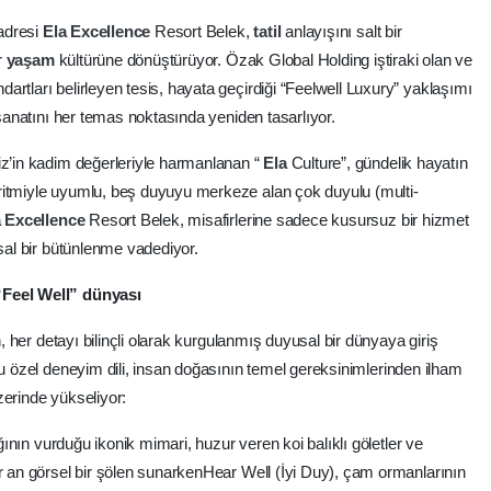
 adresi
Ela
Excellence
Resort Belek,
tatil
anlayışını salt bir
r
yaşam
kültürüne dönüştürüyor. Özak Global Holding iştiraki olan ve
rtları belirleyen tesis, hayata geçirdiği “Feelwell Luxury” yaklaşımı
 sanatını her temas noktasında yeniden tasarlıyor.
iz’in kadim değerleriyle harmanlanan “
Ela
Culture”, gündelik hayatın
ritmiyle uyumlu, beş duyuyu merkeze alan çok duyulu (multi-
a
Excellence
Resort Belek, misafirlerine sadece kusursuz bir hizmet
hsal bir bütünlenme vadediyor.
“Feel Well” dünyası
n, her detayı bilinçli olarak kurgulanmış duyusal bir dünyaya giriş
bu özel deneyim dili, insan doğasının temel gereksinimlerinden ilham
zerinde yükseliyor:
ığının vurduğu ikonik mimari, huzur veren koi balıklı göletler ve
er an görsel bir şölen sunarkenHear Well (İyi Duy), çam ormanlarının