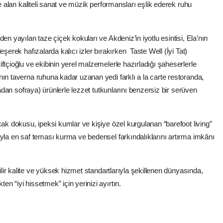
ne alan kaliteli sanat ve müzik performansları eşlik ederek ruhu
en yayılan taze çiçek kokuları ve Akdeniz’in iyotlu esintisi, Ela’nın
eşerek hafızalarda kalıcı izler bırakırken Taste Well (İyi Tat)
ftçioğlu ve ekibinin yerel malzemelerle hazırladığı şaheserlerle
nın taverna ruhuna kadar uzanan yedi farklı a la carte restoranda,
ladan sofraya) ürünlerle lezzet tutkunlarını benzersiz bir serüven
cak dokusu, ipeksi kumlar ve kişiye özel kurgulanan “barefoot living”
ayla en saf teması kurma ve bedensel farkındalıklarını artırma imkânı
lir kalite ve yüksek hizmet standartlarıyla şekillenen dünyasında,
n “iyi hissetmek” için yerinizi ayırtın.