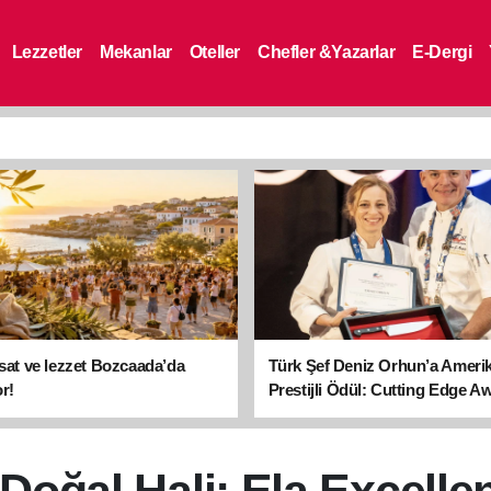
Lezzetler
Mekanlar
Oteller
Chefler &Yazarlar
E-Dergi
asat ve lezzet Bozcaada’da
Türk Şef Deniz Orhun’a Ameri
r!
Prestijli Ödül: Cutting Edge A
sahibi oldu