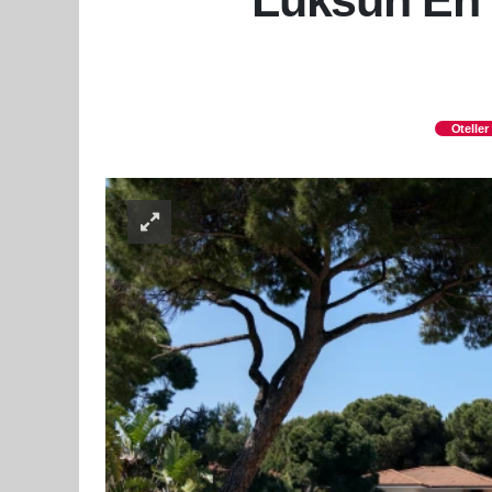
Lüksün En D
Oteller