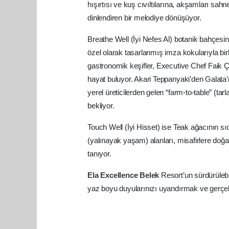
hışırtısı ve kuş cıvıltılarına, akşamları sah
dinlendiren bir melodiye dönüşüyor.
Breathe Well (İyi Nefes Al) botanik bahçesind
özel olarak tasarlanmış imza kokularıyla birl
gastronomik keşifler, Executive Chef Faik Çi
hayat buluyor. Akari Teppanyaki’den Galata’
yerel üreticilerden gelen “farm-to-table” (tar
bekliyor.
Touch Well (İyi Hisset) ise Teak ağacının sı
(yalınayak yaşam) alanları, misafirlere doğ
tanıyor.
Ela
Excellence
Belek
Resort’un sürdürülebi
yaz boyu duyularınızı uyandırmak ve gerçekte