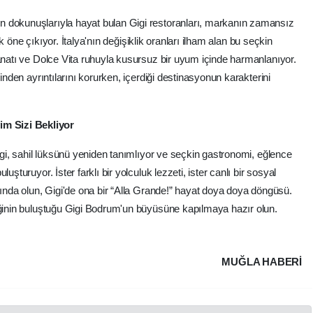
 dokunuşlarıyla hayat bulan Gigi restoranları, markanın zamansız
rak öne çıkıyor. İtalya'nın değişiklik oranları ilham alan bu seçkin
sanatı ve Dolce Vita ruhuyla kusursuz bir uyum içinde harmanlanıyor.
rinden ayrıntılarını korurken, içerdiği destinasyonun karakterini
m Sizi Bekliyor
gi, sahil lüksünü yeniden tanımlıyor ve seçkin gastronomi, eğlence
uşturuyor. İster farklı bir yolculuk lezzeti, ister canlı bir sosyal
şında olun, Gigi'de ona bir “Alla Grande!” hayat doya doya döngüsü.
iğinin buluştuğu Gigi Bodrum'un büyüsüne kapılmaya hazır olun.
MUĞLA HABERİ