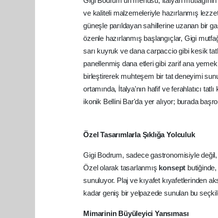
Gigi Bodrum'un menüsü, İtalyan mutfağının zen
ve kaliteli malzemeleriyle hazırlanmış lezzet
güneşle parıldayan sahillerine uzanan bir ga
özenle hazırlanmış başlangıçlar, Gigi mutfağın
sarı kuyruk ve dana carpaccio gibi kesik tat
panellenmiş dana etleri gibi zarif ana yemekle
birleştirerek muhteşem bir tat deneyimi su
ortamında, İtalya'nın hafif ve ferahlatıcı tatl
ikonik Bellini Bar'da yer alıyor; burada başrol
Özel Tasarımlarla Şıklığa Yolculuk
Gigi Bodrum, sadece gastronomisiyle değil, 
Özel olarak tasarlanmış
konsept
butiğinde,
sunuluyor. Plaj ve kıyafet kıyafetlerinden a
kadar geniş bir yelpazede sunulan bu seçkiler,
Mimarinin Büyüleyici Yansıması