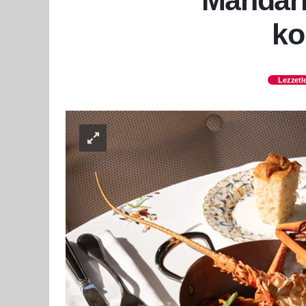
Mandari
ko
Lezzetl