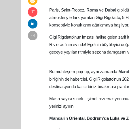
Paris, Saint-Tropez,
Roma
ve
Dubai
gibi d
atmosferiyle fark yaratan Gigi Rigolatto, 5 
konseptiyle konuklarını ağırlamaya başlıyor
Gigi Rigolatto'nun imzası haline gelen zarif 
Rivierası'nın evinde! Ege'nin büyüleyici d
geceye yayılan ritmiyle sezona damgasını 
Bu muhteşem pop-up, aynı zamanda
Mand
birliğinin de habercisi. Gigi Rigolatto'nun 2
destinasyonda kalıcı bir iz bırakması planlan
Masa sayısı sınırlı – şimdi rezervasyonunuz
yerinizi ayırın!
Mandarin
Oriental, Bodrum'da Lüks ve Z