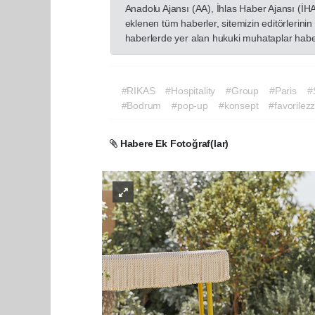
Anadolu Ajansı (AA), İhlas Haber Ajansı (İH
eklenen tüm haberler, sitemizin editörlerin
haberlerde yer alan hukuki muhataplar haberi
#RIKAS
#Hospitality
#Group
#Paris
#
#Bodrum
#pop-up
#konsept
#favorilezz
Habere Ek Fotoğraf(lar)