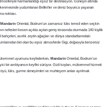
atmosferiyle harmanlandığı eşsiz bir destinasyon. Güneşin altında
kenmesinde yudumlanan Bellini'ler ve deniz boyunca yaşanan
ma noktası.
,
Mandarin
Oriental, Bodrum'un zamansız lüks temsil eden seçkin
ın nefesleri kesen açıkta açılan geniş terasında oturmada 140 kişilik
 bahçeleri, asırlık zeytin ağaçları ve dünya standartlarındaki
numlarından biri olan bu eşsiz atmosferde Gigi, doğasıyla benzersiz
in mükemmel uyumunu keşfederken,
Mandarin
Oriental, Bodrum'un
ici bir ambiyansın keyfini sürüyor. Gizli koyları, mükemmel hizmeti
l köyü, lüks, gurme deneyimleri ve muhteşem anları ayrılmak