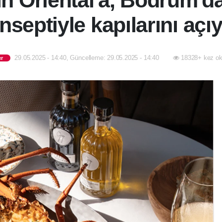
n Oriental'a, Bodrum'd
nseptiyle kapılarını açıy
29.05.2025 - 14:40, Güncelleme: 29.05.2025 - 14:40
18328+ kez ok
er