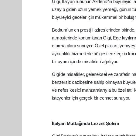
Gigi, İtalyan ruhunun Akdeniz'in büyüleyici 
uzayıp giden uzun yemek yemeği, günün tü
büyüleyici geceler için mükemmel bir buluş
Bodrum'un en prestijli adreslerinden birinde
atmosferinde konumlanan Gigi, Ege kıyıların
oturma alanı sunuyor. Özel plajları, yemyeşil
ayrıcalıklı hizmetlerle bölgesi en seçkin ko
bir uyum içinde misafirleri ağırlıyor.
Gigi'de misafirler, geleneksel ve zarafet
benzersiz cazibesine sahip olmayan büyüley
ve nefes kesici manzaralarıyla bu özel tati
isteyenler için gerçek bir cennet sunuyor.
İtalyan Mutfağında Lezzet Şöleni