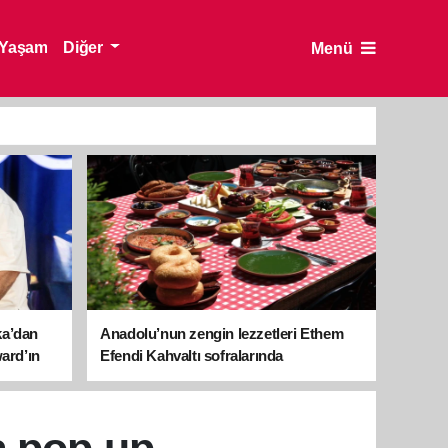
Yaşam
Diğer
Menü
ka’dan
Anadolu’nun zengin lezzetleri Ethem
ward’ın
Efendi Kahvaltı sofralarında