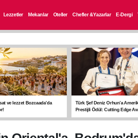
Lezzetler
Mekanlar
Oteller
Chefler &Yazarlar
E-Dergi
asat ve lezzet Bozcaada’da
Türk Şef Deniz Orhun’a Ameri
r!
Prestijli Ödül: Cutting Edge A
sahibi oldu