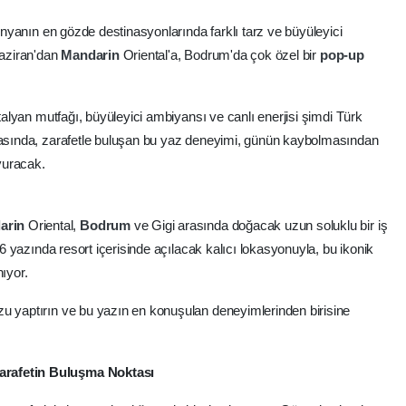
ünyanın en gözde destinasyonlarında farklı tarz ve büyüleyici
Haziran'dan
Mandarin
Oriental'a, Bodrum'da çok özel bir
pop-up
.
İtalyan mutfağı, büyüleyici ambiyansı ve canlı enerjisi şimdi Türk
oğasında, zarafetle buluşan bu yaz deneyimi, günün kaybolmasından
vuracak.
arin
Oriental,
Bodrum
ve Gigi arasında doğacak uzun soluklu bir iş
026 yazında resort içerisinde açılacak kalıcı lokasyonuyla, bu ikonik
ıyor.
u yaptırın ve bu yazın en konuşulan deneyimlerinden birisine
arafetin Buluşma Noktası