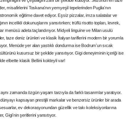
ginliğini ve çeşitliliğini zarif bir şekilde kutluyor. Sezonun en taze
ler, misafirlerini Toskana'nın yemyeşil tepelerinden Puglia'nın
stronomik eğitime davet ediyor. Eşsiz pizzalar, imza salatalar ve
ın incelikli dokunuşlarını yansıtırken; trüflü risotto topları, levrek,
lar menüsü adeta taçlandırıyor. Midyeli linguine ve Milan usulü
r, taze deniz ürünleri ve klasik İtalyan tariflerini modern bir yorumla
nuyor. Menüde yer alan yastıklı dondurma ise Bodrum'un sıcak
ı kültürünü kusursuz bir şekilde yansıtıyor. Gigi deneyiminin içeriği ise
de elbette klasik Bellini kokteyli var!
aynı zamanda özgün yaşam tarzıyla da farklı tasarımlar yaratıyor.
 dünyayı kapsayan prestijli markalar ve benzersiz ürünler bir arada
ksesuarlar, ev dekorasyonundan güzellik ve takı koleksiyonlarına
 Gigi'nin şeritlerini yansıtıyor.