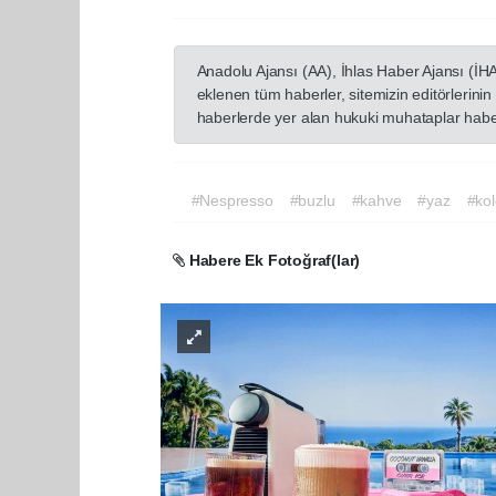
Anadolu Ajansı (AA), İhlas Haber Ajansı (İH
eklenen tüm haberler, sitemizin editörlerin
haberlerde yer alan hukuki muhataplar haberi
#Nespresso
#buzlu
#kahve
#yaz
#kol
Habere Ek Fotoğraf(lar)