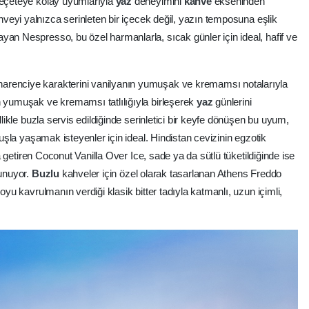
 reçeteye kolay uyumlarıyla
yaz
deneyimini
kahve
ekseninden
veyi yalnızca serinleten bir içecek değil, yazın temposuna eşlik
yan Nespresso, bu özel harmanlarla, sıcak günler için ideal, hafif ve
arenciye karakterini vanilyanın yumuşak ve kremamsı notalarıyla
n yumuşak ve kremamsı tatlılığıyla birleşerek
yaz
günlerini
llikle buzla servis edildiğinde serinletici bir keyfe dönüşen bu uyum,
unuşla yaşamak isteyenler için ideal. Hindistan cevizinin egzotik
aya getiren Coconut Vanilla Over Ice, sade ya da sütlü tüketildiğinde ise
sunuyor.
Buzlu
kahveler için özel olarak tasarlanan Athens Freddo
oyu kavrulmanın verdiği klasik bitter tadıyla katmanlı, uzun içimli,