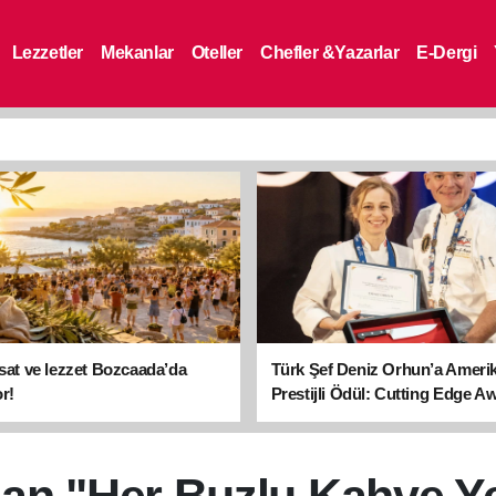
Lezzetler
Mekanlar
Oteller
Chefler &Yazarlar
E-Dergi
asat ve lezzet Bozcaada’da
Türk Şef Deniz Orhun’a Ameri
r!
Prestijli Ödül: Cutting Edge A
sahibi oldu