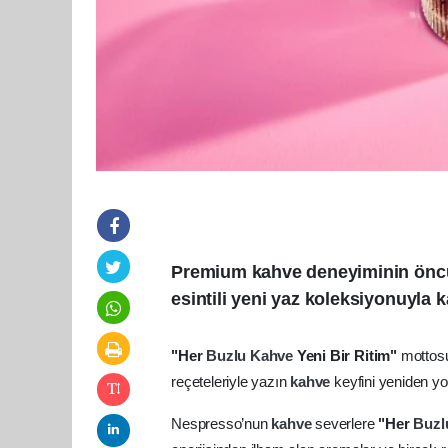
Premium kahve deneyiminin öncüs
esintili yeni yaz koleksiyonuyla 
"Her
Buzlu
Kahve
Yeni Bir Ritim"
mottosuy
reçeteleriyle yazın
kahve
keyfini yeniden y
Nespresso’nun
kahve
severlere
"Her
Buz