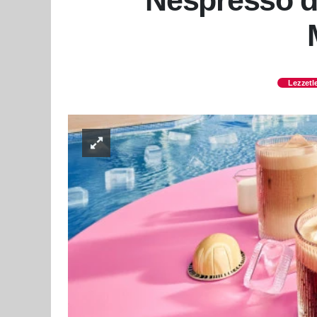
Nespresso’d
Lezzetl