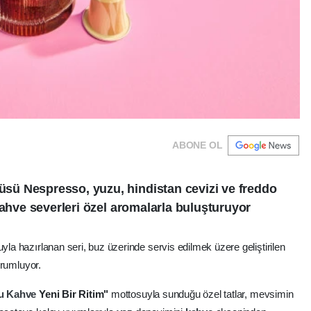
ABONE OL
ü Nespresso, yuzu, hindistan cevizi ve freddo
kahve severleri özel aromalarla buluşturuyor
la hazırlanan seri, buz üzerinde servis edilmek üzere geliştirilen
orumluyor.
lu
Kahve
Yeni Bir Ritim"
mottosuyla sunduğu özel tatlar, mevsimin