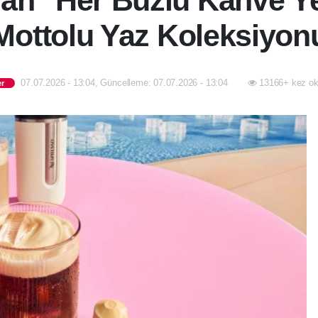
an "Her Buzlu Kahve Yen
Mottolu Yaz Koleksiyon
07.07.2026 - 13:04, Güncelleme: 07.07.2026 - 13:04
13166+ kez ok
er