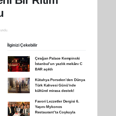
i Bir Ritim"
u
undu.
İlginizi Çekebilir
Çırağan Palace Kempinski
İstanbul’un yazlık mekânı C
BAR açıldı
Kütahya Porselen’den Dünya
Türk Kahvesi Günü’nde
kültürel mirasa destek!
Favori Lezzetler Dergisi 6.
Yaşını Mykonos
Restaurant’ta Coşkuyla