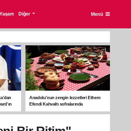
Yaşam
Diğer
Menü
ka’dan
Anadolu’nun zengin lezzetleri Ethem
ward’ın
Efendi Kahvaltı sofralarında