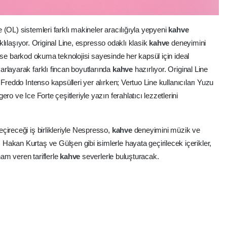
e (OL) sistemleri farklı makineler aracılığıyla yepyeni
kahve
rklılaşıyor. Original Line, espresso odaklı klasik
kahve
deneyimini
ne ise barkod okuma teknolojisi sayesinde her kapsül için ideal
rlayarak farklı fincan boyutlarında
kahve
hazırlıyor. Original Line
reddo Intenso kapsülleri yer alırken; Vertuo Line kullanıcıları Yuzu
ro ve Ice Forte çeşitleriyle yazın ferahlatıcı lezzetlerini
çireceği iş birlikleriyle Nespresso,
kahve
deneyimini müzik ve
akan Kurtaş ve Gülşen gibi isimlerle hayata geçirilecek içerikler,
am veren tariflerle
kahve
severlerle buluşturacak.