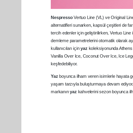
Nespresso
Vertuo Line (VL) ve Original Lin
alternatifleri sunarken, kapsül çeşitleri de fa
tercih edenler için geliştirilirken, Vertuo Li
demleme parametrelerini otomatik olarak aya
kullanıcıları için
yaz
koleksiyonunda Athens F
Vanilla Over Ice, Coconut Over Ice, Ice Legge
keşfedebiliyor.
Yaz
boyunca ilham veren isimlerle hayata ge
yaşam tarzıyla buluşturmaya devam ediyor. H
markanın
yaz
kahvelerini sezon boyunca ilh