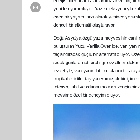
enerjisinden ilham alan aromalar ve birçok
yeniden yorumluyor.
Yaz
koleksiyonuyla kah
eden bir yaşam tarzı olarak yeniden yorumla
dengeli bir alternatif oluşturuyor.
Doğu Asya'ya özgü yuzu meyvesinin canlı n
buluşturan Yuzu Vanilla Over Ice, vanilyanı
taçlandıracak güçlü bir alternatif oluyor. Öze
sıcak günlere inat ferahlığı lezzetli bir dok
lezzetiyle, vanilyanın tatlı notalarını bir ar
tropikal esintiler taşıyan yumuşak bir içim 
Intenso, tahıl ve odunsu notaları zengin bir k
mevsime özel bir deneyim oluyor.