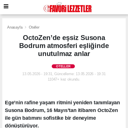
Anasayfa
Oteller
OctoZen’de eşsiz Susona
Bodrum atmosferi eşliğinde
unutulmaz anlar
OTELLER
13.05.2026 - 19:31, Güncelleme: 13.05.2026 - 19:31
11047+ kez okundu.
Ege’nin rafine yaşam ritmini yeniden tanımlayan
Susona Bodrum, 16 Mayıs’tan itibaren OctoZen
ile gün batımını sofistike bir deneyime
dönüştürüyor.