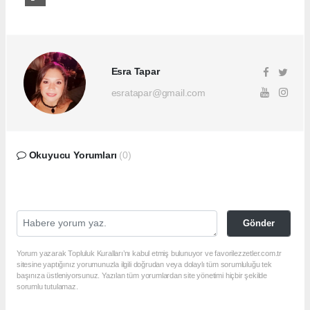
Esra Tapar
esratapar@gmail.com
Okuyucu Yorumları
(0)
Gönder
Yorum yazarak Topluluk Kuralları’nı kabul etmiş bulunuyor ve favorilezzetler.com.tr
sitesine yaptığınız yorumunuzla ilgili doğrudan veya dolaylı tüm sorumluluğu tek
başınıza üstleniyorsunuz. Yazılan tüm yorumlardan site yönetimi hiçbir şekilde
sorumlu tutulamaz.