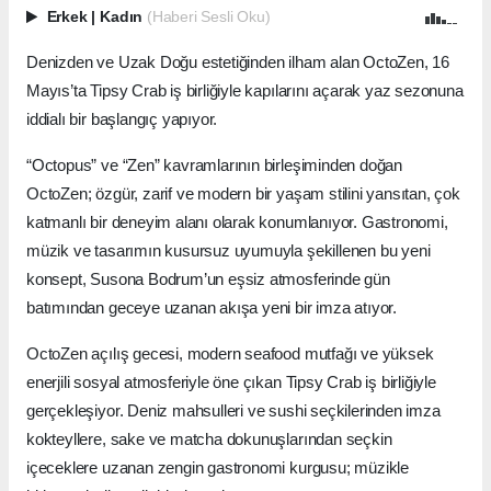
Erkek
|
Kadın
(Haberi Sesli Oku)
Denizden ve Uzak Doğu estetiğinden ilham alan OctoZen, 16
Mayıs’ta Tipsy Crab iş birliğiyle kapılarını açarak yaz sezonuna
iddialı bir başlangıç yapıyor.
“Octopus” ve “Zen” kavramlarının birleşiminden doğan
OctoZen; özgür, zarif ve modern bir yaşam stilini yansıtan, çok
katmanlı bir deneyim alanı olarak konumlanıyor. Gastronomi,
müzik ve tasarımın kusursuz uyumuyla şekillenen bu yeni
konsept, Susona Bodrum’un eşsiz atmosferinde gün
batımından geceye uzanan akışa yeni bir imza atıyor.
OctoZen açılış gecesi, modern seafood mutfağı ve yüksek
enerjili sosyal atmosferiyle öne çıkan Tipsy Crab iş birliğiyle
gerçekleşiyor. Deniz mahsulleri ve sushi seçkilerinden imza
kokteyllere, sake ve matcha dokunuşlarından seçkin
içeceklere uzanan zengin gastronomi kurgusu; müzikle