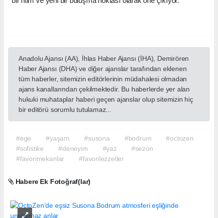
bir ritim ve yeni bir buluşma noktası olarak öne çıkıyor.
Anadolu Ajansı (AA), İhlas Haber Ajansı (İHA), Demirören
Haber Ajansı (DHA) ve diğer ajanslar tarafından eklenen
tüm haberler, sitemizin editörlerinin müdahalesi olmadan
ajans kanallarından çekilmektedir. Bu haberlerde yer alan
hukuki muhataplar haberi geçen ajanslar olup sitemizin hiç
bir editörü sorumlu tutulamaz...
#ege
#yaşam
#susona
#bodrum
#octozen
#sofistike
#deneyim
#yaz
#sezon
#favorimekanlar
#favorilezzetler
Habere Ek Fotoğraf(lar)