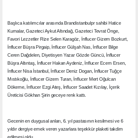
Başlıca katılımcılar arasında Brandistanbulpr sahibi Hatice
Kumalar, Gazeteci Aykut Altındağ, Gazeteci Tevrat Önge,
Favori Lezzetler Rize Selen Karagöz, İnflucer Gizem Bozkurt,
İnflucer Büşra Pirgaip, İnflucer Gülşah Nas, İnflucer Bilge
Ceren Dağdelen, Diyetisyen Yazar Gözde Güncü, İnflucer
Büşra Altıntaş, İnflucer Hakan Aydeniz, İnflucer Ecem Ersen,
İnflucer Nisa İstanbul, İnflucer Deniz Dogan, İnflucer Tuğçe
Mıstıkoğlu, İnflucer Gizem Turan, İnflucer Mert Oğulcan
Dökeme, İnflucer Ezgi Ateş, İnflucer Saadet Kızılay, İçerik
Üreticisi Gökhan Şirin geceye renk kattı.
Gecenin en duygusal anları, 6. yıl pastasının kesilmesi ve 6
yıldır dergiye emek veren yazarlara teşekkür plaketi takdim
edilmesi oldu.