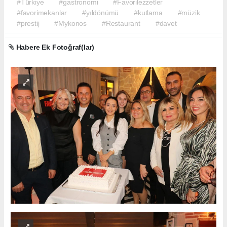
#Türkiye
#gastronomi
#Favorilezzetler
#favorimekanlar
#yıldönümü
#kutlama
#müzik
#prestij
#Mykonos
#Restaurant
#davet
Habere Ek Fotoğraf(lar)