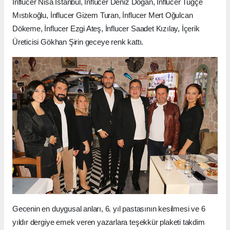
İnflucer Nisa İstanbul, İnflucer Deniz Dogan, İnflucer Tuğçe
Mıstıkoğlu, İnflucer Gizem Turan, İnflucer Mert Oğulcan
Dökeme, İnflucer Ezgi Ateş, İnflucer Saadet Kızılay, İçerik
Üreticisi Gökhan Şirin geceye renk kattı.
Gecenin en duygusal anları, 6. yıl pastasının kesilmesi ve 6
yıldır dergiye emek veren yazarlara teşekkür plaketi takdim