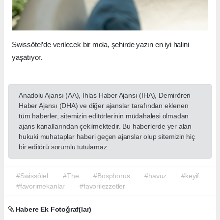
Swissôtel’de verilecek bir mola, şehirde yazın en iyi halini
yaşatıyor.
Anadolu Ajansı (AA), İhlas Haber Ajansı (İHA), Demirören
Haber Ajansı (DHA) ve diğer ajanslar tarafından eklenen
tüm haberler, sitemizin editörlerinin müdahalesi olmadan
ajans kanallarından çekilmektedir. Bu haberlerde yer alan
hukuki muhataplar haberi geçen ajanslar olup sitemizin hiç
bir editörü sorumlu tutulamaz...
#Swissôtel
#The
#Bosphorus
#havuz
#keyif
#favorimekanlar
#favorilezzetler
Habere Ek Fotoğraf(lar)