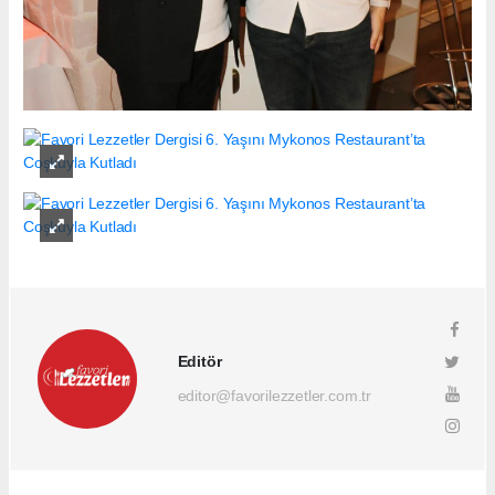
Editör
editor@favorilezzetler.com.tr