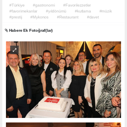
#Türkiye
#gastronomi
#Favorilezzetler
#favorimekanlar
#yıldönümü
#kutlama
#müzik
#prestij
#Mykonos
#Restaurant
#davet
Habere Ek Fotoğraf(lar)