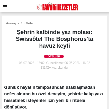
Anasayfa
Oteller
Şehrin kalbinde yaz molası:
Swissôtel The Bosphorus'ta
havuz keyfi
OTELLER
06.07.2026 - 16:02, Güncelleme: 06.07.2026 - 16:02
13142+ kez okundu.
Günlük hayatın temposundan uzaklaşmadan
nefes aldıran bu özel deneyim, şehirde kalıp yazı
hissetmek isteyenler için yeni bir ritüele
dönüşüyor.