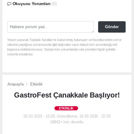
Okuyucu Yorumları
(0)
Gönder
Yorum yazarak Topluluk Kuralları’nı kabul etmiş bulunuyor ve favorilezzetler.com.tr
sitesine yaptığınız yorumunuzla ilgili doğrudan veya dolaylı tüm sorumluluğu tek
başınıza üstleniyorsunuz. Yazılan tüm yorumlardan site yönetimi hiçbir şekilde
sorumlu tutulamaz.
Anasayfa
Etkinlik
GastroFest Çanakkale Başlıyor!
ETKINLIK
26.02.2025 - 15:28, Güncelleme: 16.03.2025 - 22:55
19942+ kez okundu.