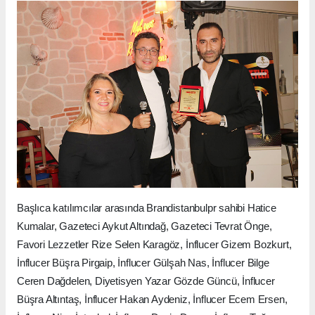
Başlıca katılımcılar arasında Brandistanbulpr sahibi Hatice
Kumalar, Gazeteci Aykut Altındağ, Gazeteci Tevrat Önge,
Favori Lezzetler Rize Selen Karagöz, İnflucer Gizem Bozkurt,
İnflucer Büşra Pirgaip, İnflucer Gülşah Nas, İnflucer Bilge
Ceren Dağdelen, Diyetisyen Yazar Gözde Güncü, İnflucer
Büşra Altıntaş, İnflucer Hakan Aydeniz, İnflucer Ecem Ersen,