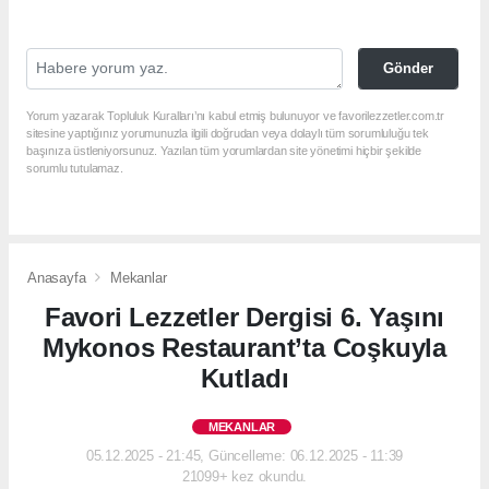
Gönder
Yorum yazarak Topluluk Kuralları’nı kabul etmiş bulunuyor ve favorilezzetler.com.tr
sitesine yaptığınız yorumunuzla ilgili doğrudan veya dolaylı tüm sorumluluğu tek
başınıza üstleniyorsunuz. Yazılan tüm yorumlardan site yönetimi hiçbir şekilde
sorumlu tutulamaz.
Anasayfa
Mekanlar
Favori Lezzetler Dergisi 6. Yaşını
Mykonos Restaurant’ta Coşkuyla
Kutladı
MEKANLAR
05.12.2025 - 21:45, Güncelleme: 06.12.2025 - 11:39
21099+ kez okundu.