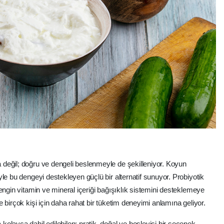
değil; doğru ve dengeli beslenmeyle de şekilleniyor. Koyun
le bu dengeyi destekleyen güçlü bir alternatif sunuyor. Probiyotik
engin vitamin ve mineral içeriği bağışıklık sistemini desteklemeye
 birçok kişi için daha rahat bir tüketim deneyimi anlamına geliyor.
olayca dahil edilebilen; pratik, doğal ve besleyici bir seçenek