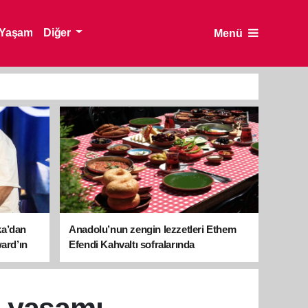
Yaşam
Diğer
Menü
ka’dan
Anadolu’nun zengin lezzetleri Ethem
ward’ın
Efendi Kahvaltı sofralarında