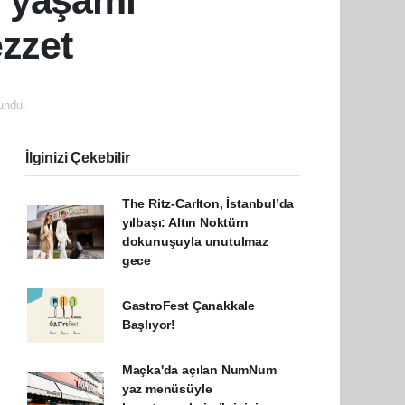
i yaşamı
ezzet
undu.
İlginizi Çekebilir
The Ritz-Carlton, İstanbul’da
yılbaşı: Altın Noktürn
dokunuşuyla unutulmaz
gece
GastroFest Çanakkale
Başlıyor!
Maçka'da açılan NumNum
yaz menüsüyle