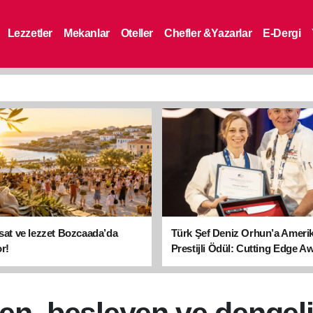
Lezzetler
Mekanlar
Oteller
Chefler &Yazarlar
E-Dergi
asat ve lezzet Bozcaada’da
Türk Şef Deniz Orhun’a Ameri
r!
Prestijli Ödül: Cutting Edge A
sahibi oldu