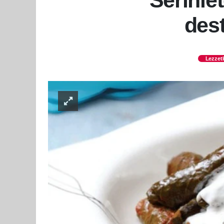
Serinle
dest
Lezzetl