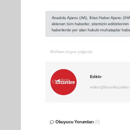
Anadolu Ajansı (AA), İhlas Haber Ajansı (İH
eklenen tüm haberler, sitemizin editörlerin
haberlerde yer alan hukuki muhataplar haberi
#Urfarm koyun yoğurdu
Editör
editor@favorilezzetler
Okuyucu Yorumları
(0)