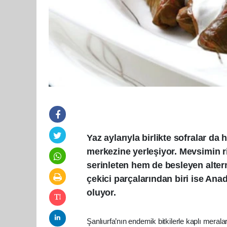
Yaz aylarıyla birlikte sofralar da
merkezine yerleşiyor. Mevsimin 
serinleten hem de besleyen alter
çekici parçalarından biri ise An
oluyor.
Şanlıurfa’nın endemik bitkilerle kaplı meral