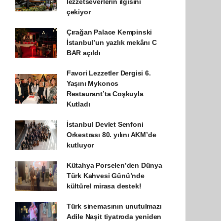
lezzetseverlerin ilgisini
çekiyor
Çırağan Palace Kempinski
İstanbul’un yazlık mekânı C
BAR açıldı
Favori Lezzetler Dergisi 6.
Yaşını Mykonos
Restaurant’ta Coşkuyla
Kutladı
İstanbul Devlet Senfoni
Orkestrası 80. yılını AKM’de
kutluyor
Kütahya Porselen’den Dünya
Türk Kahvesi Günü’nde
kültürel mirasa destek!
Türk sinemasının unutulmazı
Adile Naşit tiyatroda yeniden