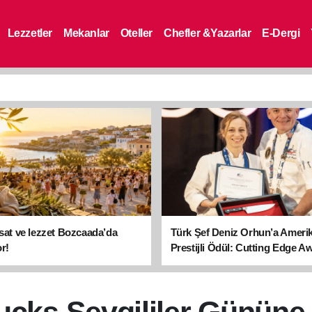
Lezzetler
Mekanlar
Oteller
Chefler &Yazarlar
E-Dergi
asat ve lezzet Bozcaada’da
Türk Şef Deniz Orhun’a Ameri
r!
Prestijli Ödül: Cutting Edge A
sahibi oldu