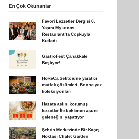
En Çok Okunanlar
Favori Lezzetler Dergisi 6.
Yaşını Mykonos
Restaurant’ta Coşkuyla
Kutladı
GastroFest Çanakkale
Başlıyor!
HoReCa Sektörüne yaratıcı
mutfak çözümleri: Bonna yaz
koleksiyonları
Hasata aslını korumuş
lezzetler İle beklenen aşure
geleneğini yaşatıyor
Şehrin Merkezinde Bir Kaçış
Noktası Chalet Garden