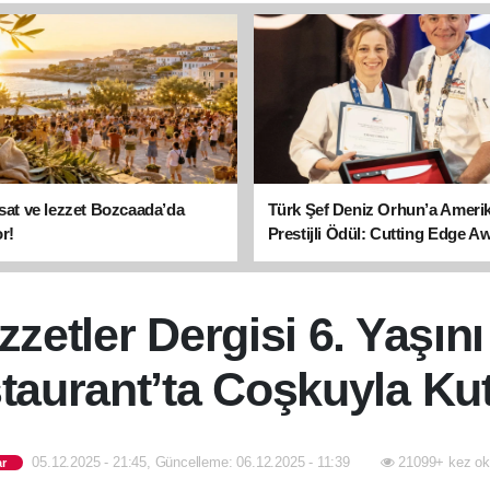
asat ve lezzet Bozcaada’da
Türk Şef Deniz Orhun’a Ameri
r!
Prestijli Ödül: Cutting Edge A
sahibi oldu
zzetler Dergisi 6. Yaşı
taurant’ta Coşkuyla Kut
05.12.2025 - 21:45, Güncelleme: 06.12.2025 - 11:39
21099+ kez ok
r