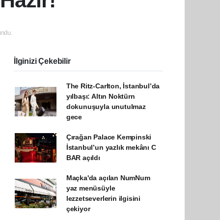
Hazır!
ndu.
İlginizi Çekebilir
The Ritz-Carlton, İstanbul’da
yılbaşı: Altın Noktürn
dokunuşuyla unutulmaz
gece
Çırağan Palace Kempinski
İstanbul’un yazlık mekânı C
BAR açıldı
Maçka'da açılan NumNum
yaz menüsüyle
lezzetseverlerin ilgisini
çekiyor