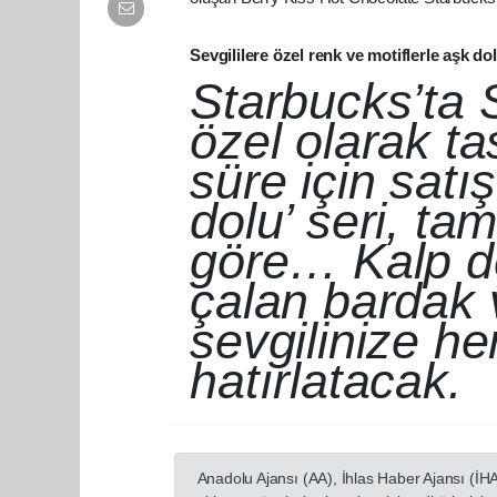
Sevgililere özel renk ve motiflerle aşk 
Starbucks’ta 
özel olarak ta
süre için satı
dolu’ seri, ta
göre… Kalp de
çalan bardak 
sevgilinize he
hatırlatacak.
Anadolu Ajansı (AA), İhlas Haber Ajansı (İH