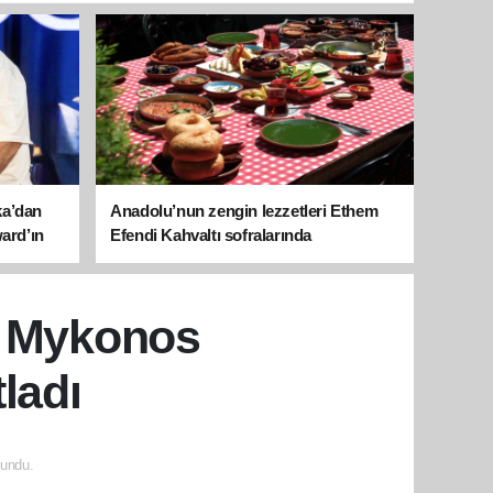
ka’dan
Anadolu’nun zengin lezzetleri Ethem
ward’ın
Efendi Kahvaltı sofralarında
nı Mykonos
ladı
undu.