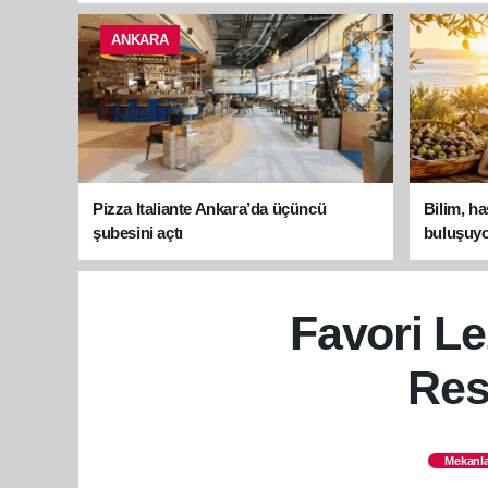
ANKARA
Pizza Italiante Ankara’da üçüncü
Bilim, h
şubesini açtı
buluşuyo
Favori Le
Res
Mekanla