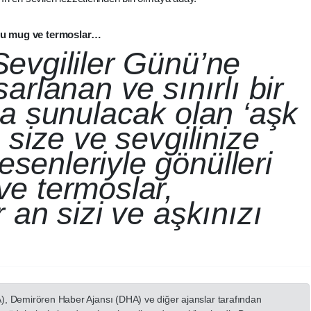
dolu mug ve termoslar…
Sevgililer Günü’ne
sarlanan ve sınırlı bir
şa sunulacak olan ‘aşk
m size ve sevgilinize
senleriyle gönülleri
ve termoslar,
r an sizi ve aşkınızı
A), Demirören Haber Ajansı (DHA) ve diğer ajanslar tarafından