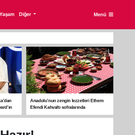
Yaşam
Diğer
Menü
ka’dan
Anadolu’nun zengin lezzetleri Ethem
ward’ın
Efendi Kahvaltı sofralarında