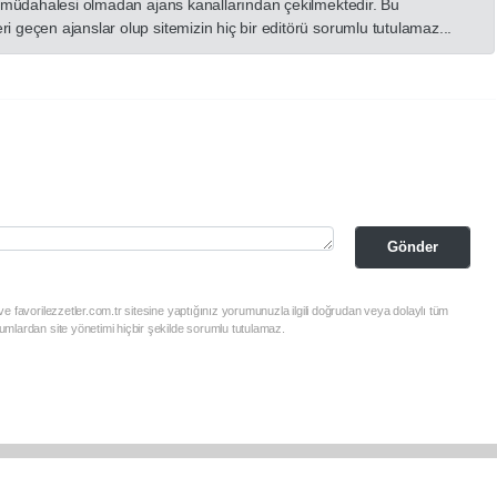
in müdahalesi olmadan ajans kanallarından çekilmektedir. Bu
 geçen ajanslar olup sitemizin hiç bir editörü sorumlu tutulamaz...
Gönder
e favorilezzetler.com.tr sitesine yaptığınız yorumunuzla ilgili doğrudan veya dolaylı tüm
mlardan site yönetimi hiçbir şekilde sorumlu tutulamaz.