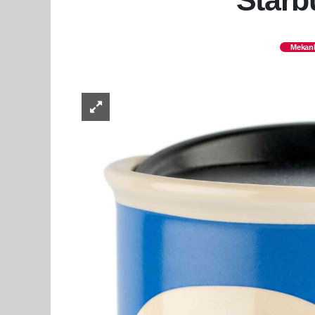
Starb
Mekanl