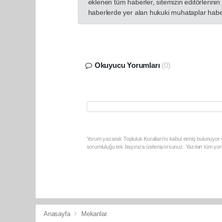
eklenen tüm haberler, sitemizin editörlerin
haberlerde yer alan hukuki muhataplar haberi
Okuyucu Yorumları
(0)
Yorum yazarak Topluluk Kuralları’nı kabul etmiş bulunuyor v
sorumluluğu tek başınıza üstleniyorsunuz. Yazılan tüm yoru
Anasayfa
Mekanlar