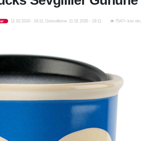
ucks Sevgililer Gününe 
11.02.2020 - 19:11, Güncelleme: 11.02.2020 - 19:11
7547+ kez oku
ar