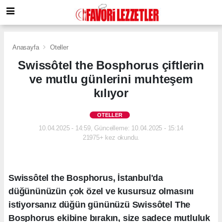
Anasayfa
Oteller
Swissôtel the Bosphorus çiftlerin
ve mutlu günlerini muhteşem
kılıyor
OTELLER
10.04.2025 - 14:59, Güncelleme: 10.04.2025 - 15:14
21975+ kez okundu.
Swissôtel the Bosphorus, İstanbul'da
düğününüzün çok özel ve kusursuz olmasını
istiyorsanız düğün gününüzü Swissôtel The
Bosphorus ekibine bırakın, size sadece mutluluk