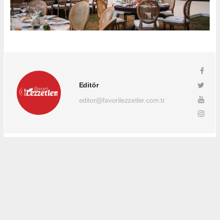
Editör
editor@favorilezzetler.com.tr
Okuyucu Yorumları
(0)
Gönder