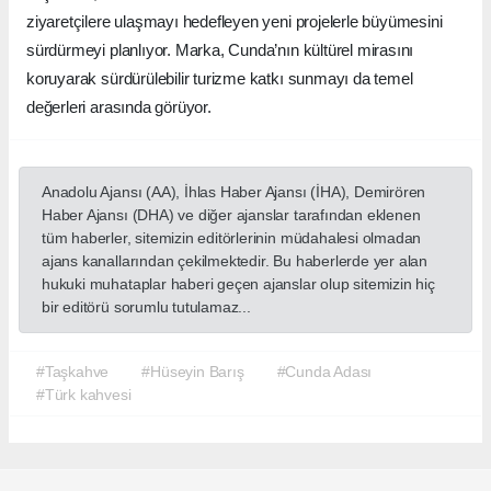
ziyaretçilere ulaşmayı hedefleyen yeni projelerle büyümesini
sürdürmeyi planlıyor. Marka, Cunda’nın kültürel mirasını
koruyarak sürdürülebilir turizme katkı sunmayı da temel
değerleri arasında görüyor.
Anadolu Ajansı (AA), İhlas Haber Ajansı (İHA), Demirören
Haber Ajansı (DHA) ve diğer ajanslar tarafından eklenen
tüm haberler, sitemizin editörlerinin müdahalesi olmadan
ajans kanallarından çekilmektedir. Bu haberlerde yer alan
hukuki muhataplar haberi geçen ajanslar olup sitemizin hiç
bir editörü sorumlu tutulamaz...
#Taşkahve
#Hüseyin Barış
#Cunda Adası
#Türk kahvesi