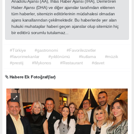
Anadolu Ajansı (AA), İhlas Haber Ajansı (İHA), Demirören
Haber Ajansı (DHA) ve diğer ajanslar tarafından eklenen
tüm haberler, sitemizin editörlerinin müdahalesi olmadan
ajans kanallarından çekilmektedir. Bu haberlerde yer alan
hukuki muhataplar haberi geçen ajanslar olup sitemizin hiç
bir editörü sorumlu tutulamaz...
#Türkiye
#gastronomi
#Favorilezzetler
#favorimekanlar
#yıldönümü
#kutlama
#müzik
#prestij
#Mykonos
#Restaurant
#davet
Habere Ek Fotoğraf(lar)