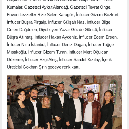
Kumalar, Gazeteci Aykut Altındağ, Gazeteci Tevrat Önge,
Favori Lezzetler Rize Selen Karagöz, İnflucer Gizem Bozkurt,
İnflucer Büşra Pirgaip, İnflucer Gülşah Nas, İnflucer Bilge
Ceren Dağdelen, Diyetisyen Yazar Gözde Güncü, İnflucer
Büşra Altıntaş, İnflucer Hakan Aydeniz, İnflucer Ecem Ersen,
İnflucer Nisa İstanbul, İnflucer Deniz Dogan, İnflucer Tuğçe
Mıstıkoğlu, İnflucer Gizem Turan, İnflucer Mert Oğulcan
Dökeme, İnflucer Ezgi Ateş, İnflucer Saadet Kızılay, İçerik
Üreticisi Gökhan Şirin geceye renk kattı.