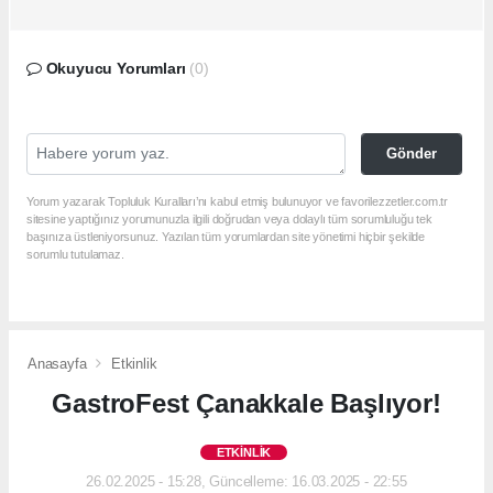
Okuyucu Yorumları
(0)
Gönder
Yorum yazarak Topluluk Kuralları’nı kabul etmiş bulunuyor ve favorilezzetler.com.tr
sitesine yaptığınız yorumunuzla ilgili doğrudan veya dolaylı tüm sorumluluğu tek
başınıza üstleniyorsunuz. Yazılan tüm yorumlardan site yönetimi hiçbir şekilde
sorumlu tutulamaz.
Anasayfa
Etkinlik
GastroFest Çanakkale Başlıyor!
ETKINLIK
26.02.2025 - 15:28, Güncelleme: 16.03.2025 - 22:55