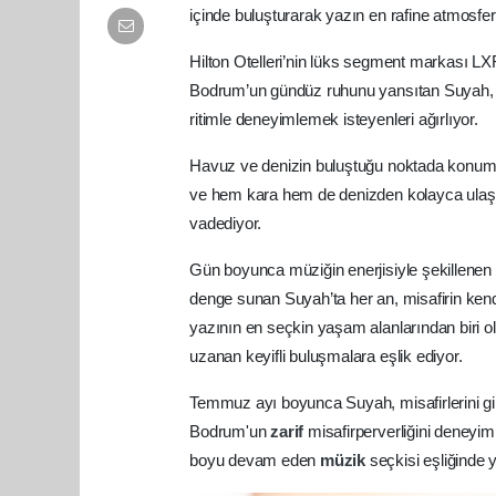
içinde buluşturarak yazın en rafine atmosferl
Hilton Otelleri’nin lüks segment markası LX
Bodrum’un gündüz ruhunu yansıtan Suyah
ritimle deneyimlemek isteyenleri ağırlıyor.
Havuz ve denizin buluştuğu noktada konumlan
ve hem kara hem de denizden kolayca ulaşıl
vadediyor.
Gün boyunca müziğin enerjisiyle şekillene
denge sunan Suyah’ta her an, misafirin kend
yazının en seçkin yaşam alanlarından biri 
uzanan keyifli buluşmalara eşlik ediyor.
Temmuz ayı boyunca Suyah, misafirlerini gi
Bodrum'un
zarif
misafirperverliğini deneyi
boyu devam eden
müzik
seçkisi eşliğinde 