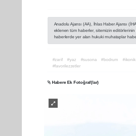
Anadolu Ajansı (AA), İhlas Haber Ajansı (İH
eklenen tüm haberler, sitemizin editörlerin
haberlerde yer alan hukuki muhataplar haberi
#zarif
#yaz
#susona
#bodrum
#ikonik
#favorilezzetler
Habere Ek Fotoğraf(lar)