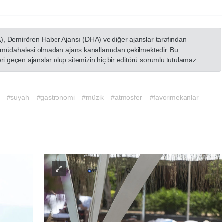
A), Demirören Haber Ajansı (DHA) ve diğer ajanslar tarafından
in müdahalesi olmadan ajans kanallarından çekilmektedir. Bu
 geçen ajanslar olup sitemizin hiç bir editörü sorumlu tutulamaz...
#suyah
#gastronomi
#müzik
#atmosfer
#favorimekanlar