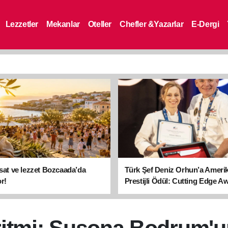
Lezzetler
Mekanlar
Oteller
Chefler &Yazarlar
E-Dergi
asat ve lezzet Bozcaada’da
Türk Şef Deniz Orhun’a Ameri
r!
Prestijli Ödül: Cutting Edge A
sahibi oldu