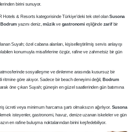
erinden birini sunuyor.
R Hotels & Resorts kategorisinde Türkiye’deki tek otel olan
Susona
,
Bodrum
yazını deniz,
müzik
ve
gastronomi
eşliğinde
zarif
bir
an Suyah; özel cabana alanları, kişiselleştirilmiş servis anlayışı
abilen konumuyla misafirlerine özgür, rafine ve zahmetsiz bir gün
n atmosferinde sosyalleşme ve dinlenme arasında kusursuz bir
i ritmine göre akıyor. Sadece bir beach deneyimi değil,
Bodrum
olarak öne çıkan Suyah; güneşin en güzel saatlerinden gün batımına
riş ücreti veya minimum harcama şartı olmaksızın ağırlıyor.
Susona
mlemek isteyenler, gastronomi, havuz, denize uzanan iskeleler ve gün
yazın en rafine buluşma noktalarından birini keşfedebiliyor.