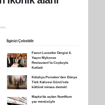
n İkonik alanı
undu.
İlginizi Çekebilir
Favori Lezzetler Dergisi 6.
Yaşını Mykonos
Restaurant’ta Coşkuyla
Kutladı
Kütahya Porselen’den Dünya
Türk Kahvesi Günü’nde
kültürel mirasa destek!
Maçka'da açılan NumNum
yaz menüsüyle