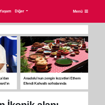
Yaşam
Diğer
Menü
ka’dan
Anadolu’nun zengin lezzetleri Ethem
ward’ın
Efendi Kahvaltı sofralarında