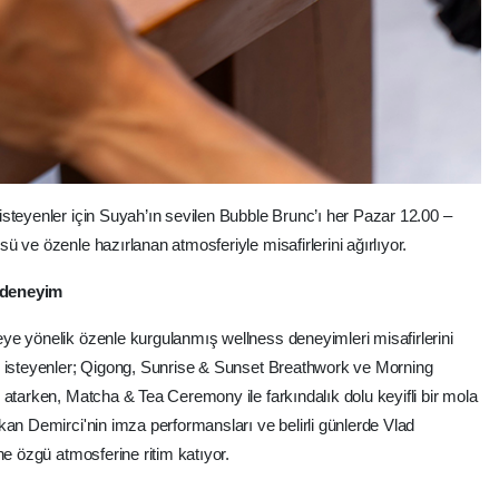
steyenler için Suyah’ın sevilen Bubble Brunc’ı her Pazar 12.00 –
 ve özenle hazırlanan atmosferiyle misafirlerini ağırlıyor.
 deneyim
ye yönelik özenle kurgulanmış wellness deneyimleri misafirlerini
k isteyenler; Qigong, Sunrise & Sunset Breathwork ve Morning
 atarken, Matcha & Tea Ceremony ile farkındalık dolu keyifli bir mola
kan Demirci'nin imza performansları ve belirli günlerde Vlad
ne özgü atmosferine ritim katıyor.