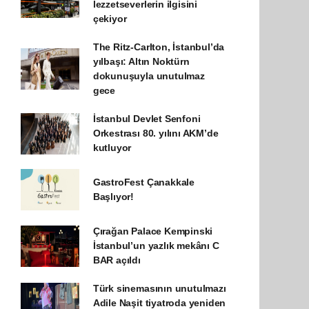
lezzetseverlerin ilgisini
çekiyor
The Ritz-Carlton, İstanbul’da
yılbaşı: Altın Noktürn
dokunuşuyla unutulmaz
gece
İstanbul Devlet Senfoni
Orkestrası 80. yılını AKM’de
kutluyor
GastroFest Çanakkale
Başlıyor!
Çırağan Palace Kempinski
İstanbul’un yazlık mekânı C
BAR açıldı
Türk sinemasının unutulmazı
Adile Naşit tiyatroda yeniden