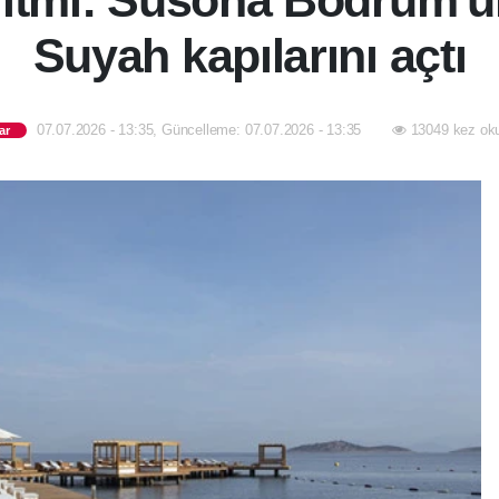
 ritmi: Susona Bodrum'u
Suyah kapılarını açtı
07.07.2026 - 13:35, Güncelleme: 07.07.2026 - 13:35
13049 kez ok
ar