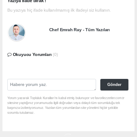
Yazıya ifade bırak !
Bu yazıya hiç ifade kullanılmamış ilk ifadeyi siz kullanın.
Chef Emrah Ray - Tüm Yazıları
Okuyucu Yorumları
(0)
Gönder
Yorum yazarak Topluluk Kuralları’nı kabul etmiş bulunuyor ve favorilezzetler.com.tr
sitesine yaptığınız yorumunuzla ilgili doğrudan veya dolaylı tüm sorumluluğu tek
başınıza üstleniyorsunuz. Yazılan tüm yorumlardan site yönetimi hiçbir şekilde
sorumlu tutulamaz.