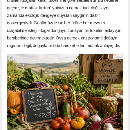
ürünleri doğanın kendi takvimine göre şekillenirdi. Bu nedenle
geçmişte mutfak kültürü yalnızca damak tadı değil, aynı
zamanda ekolojik dengeye duyulan saygının da bir
göstergesiydi. Günümüzde ise her ürüne her mevsim
ulaşabilme isteği, doğal döngüyü zorlayan bir tüketim anlayışını
beraberinde getirmektedir. Oysa gerçek gastronomi; doğaya
rağmen değil, doğayla birlikte hareket eden mutfak anlayışıdır.