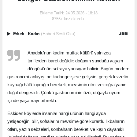
Ekleme Tarihi: 24.05.2026 - 18:18
8755+ kez okundu.
Erkek
|
Kadın
(Haberi Sesli Oku)
Anadolu’nun kadim mutfak kültürü yalnızca
tariflerden ibaret değildir; doğanın sunduğu yaşam
döngüsünün sofraya yansıyan halidir. Bugün modern
gastronomi anlayışı ne kadar gelişirse gelişsin, gerçek lezzetin
kaynağı hâlâ toprağın bereketi, mevsimin ritmi ve coğrafyanın
doğal dengesidir. Çünkü gastronominin özü, doğayla uyum
içinde yaşamayı bilmektir.
Eskiden köylerde insanlar hangi ürünün hangi ayda
yetişeceğini bilir, sofralarını mevsime göre kurardı. İlkbaharın
otları, yazın sebzeleri, sonbaharın bereketi ve kışın dayanıklı