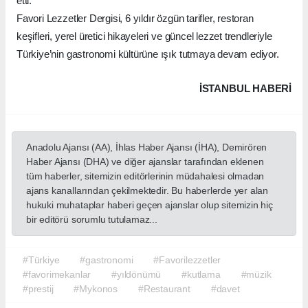
etti.
Favori Lezzetler Dergisi, 6 yıldır özgün tarifler, restoran
keşifleri, yerel üretici hikayeleri ve güncel lezzet trendleriyle
Türkiye’nin gastronomi kültürüne ışık tutmaya devam ediyor.
İSTANBUL HABERİ
Anadolu Ajansı (AA), İhlas Haber Ajansı (İHA), Demirören
Haber Ajansı (DHA) ve diğer ajanslar tarafından eklenen
tüm haberler, sitemizin editörlerinin müdahalesi olmadan
ajans kanallarından çekilmektedir. Bu haberlerde yer alan
hukuki muhataplar haberi geçen ajanslar olup sitemizin hiç
bir editörü sorumlu tutulamaz...
#Türkiye
#gastronomi
#Favorilezzetler
#favorimekanlar
#yıldönümü
#kutlama
#müzik
#prestij
#Mykonos
#Restaurant
#davet