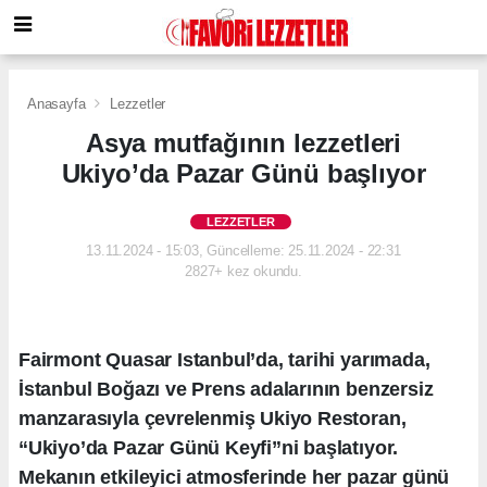
Anasayfa
Lezzetler
Asya mutfağının lezzetleri
Ukiyo’da Pazar Günü başlıyor
LEZZETLER
13.11.2024 - 15:03, Güncelleme: 25.11.2024 - 22:31
2827+ kez okundu.
Fairmont Quasar Istanbul’da, tarihi yarımada,
İstanbul Boğazı ve Prens adalarının benzersiz
manzarasıyla çevrelenmiş Ukiyo Restoran,
“Ukiyo’da Pazar Günü Keyfi”ni başlatıyor.
Mekanın etkileyici atmosferinde her pazar günü