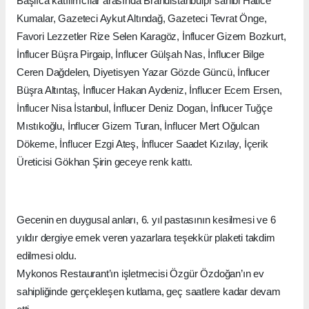
Başlıca katılımcılar arasında Brandistanbulpr sahibi Hatice
Kumalar, Gazeteci Aykut Altındağ, Gazeteci Tevrat Önge,
Favori Lezzetler Rize Selen Karagöz, İnflucer Gizem Bozkurt,
İnflucer Büşra Pirgaip, İnflucer Gülşah Nas, İnflucer Bilge
Ceren Dağdelen, Diyetisyen Yazar Gözde Güncü, İnflucer
Büşra Altıntaş, İnflucer Hakan Aydeniz, İnflucer Ecem Ersen,
İnflucer Nisa İstanbul, İnflucer Deniz Dogan, İnflucer Tuğçe
Mıstıkoğlu, İnflucer Gizem Turan, İnflucer Mert Oğulcan
Dökeme, İnflucer Ezgi Ateş, İnflucer Saadet Kızılay, İçerik
Üreticisi Gökhan Şirin geceye renk kattı.
Gecenin en duygusal anları, 6. yıl pastasının kesilmesi ve 6
yıldır dergiye emek veren yazarlara teşekkür plaketi takdim
edilmesi oldu.
Mykonos Restaurant’ın işletmecisi Özgür Özdoğan’ın ev
sahipliğinde gerçekleşen kutlama, geç saatlere kadar devam