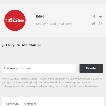
Editör
tuncaytapar@gmail.com
Okuyucu Yorumları
(0)
Gönder
Yorum yazarak Topluluk Kuralları’nı kabul etmiş bulunuyor ve favorilezzetler.com.tr sitesine
yaptığınız yorumunuzla ilgili doğrudan veya dolaylı tüm sorumluluğu tek başınıza
üstleniyorsunuz. Yazılan tüm yorumlardan site yönetimi hiçbir şekilde sorumlu tutulamaz.
Anasayfa
Mekanlar