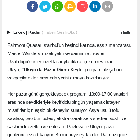
Erkek
|
Kadın
(Haberi Sesli Oku)
Fairmont Quasar Istanbul’un beşinci katında, eşsiz manzarası,
Marcel Wanders imzalı yalın ve samimi atmosferi,
Uzakdoğu’nun en özel tatlarıyla dikkat çeken restoranı
Ukiyo,
“Ukiyo’da Pazar Günü Keyfi”
programı ile şehrin
vazgeçilmezleri arasında yerini almaya hazırlanıyor.
Her pazar günü gerçekleşecek program, 13:00-17:00 saatleri
arasında sevdikleriyle keyif dolu bir gün yaşamak isteyen
misafirler için eşsiz bir deneyim sunuyor. Asya usulü tofu
salatası, bao bun büfesi, ekstra olarak servis edilen sushi ve
sashimi lezzetleri ve enfes bir Pavlova ile Ukiyo, pazar
günlerine lezzet katıyor. Bu menüye eşlik eden DJ müziği de