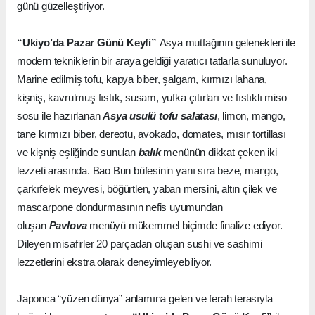
günü güzelleştiriyor.
“Ukiyo’da Pazar Günü Keyfi”
Asya mutfağının gelenekleri ile
modern tekniklerin bir araya geldiği yaratıcı tatlarla sunuluyor.
Marine edilmiş tofu, kapya biber, şalgam, kırmızı lahana,
kişniş, kavrulmuş fıstık, susam, yufka çıtırları ve fıstıklı miso
sosu ile hazırlanan
Asya usulü tofu salatası
, limon, mango,
tane kırmızı biber, dereotu, avokado, domates, mısır tortillası
ve kişniş eşliğinde sunulan
balık
menünün dikkat çeken iki
lezzeti arasında. Bao Bun büfesinin yanı sıra beze, mango,
çarkıfelek meyvesi, böğürtlen, yaban mersini, altın çilek ve
mascarpone dondurmasının nefis uyumundan
oluşan
Pavlova
menüyü mükemmel biçimde finalize ediyor.
Dileyen misafirler 20 parçadan oluşan sushi ve sashimi
lezzetlerini ekstra olarak deneyimleyebiliyor.
Japonca “yüzen dünya” anlamına gelen ve ferah terasıyla