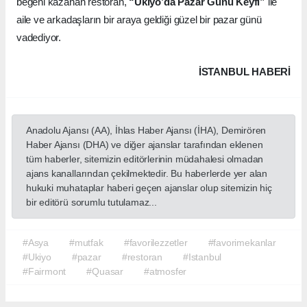
beğeni kazanan restoran,
“Ukiyo’da Pazar Günü Keyfi”
ile
aile ve arkadaşların bir araya geldiği güzel bir pazar günü
vadediyor.
İSTANBUL HABERİ
Anadolu Ajansı (AA), İhlas Haber Ajansı (İHA), Demirören
Haber Ajansı (DHA) ve diğer ajanslar tarafından eklenen
tüm haberler, sitemizin editörlerinin müdahalesi olmadan
ajans kanallarından çekilmektedir. Bu haberlerde yer alan
hukuki muhataplar haberi geçen ajanslar olup sitemizin hiç
bir editörü sorumlu tutulamaz...
#Asya
#mutfak
#favorilezzetler
#favorimekanlar
#Ukiyo
#pazar
#restoran
#Istanbul
#Fairmont
#Quasar
#atmosfer