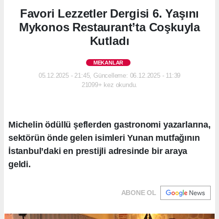
Favori Lezzetler Dergisi 6. Yaşını
Mykonos Restaurant’ta Coşkuyla
Kutladı
MEKANLAR
05.12.2025 - 21:45, Güncelleme: 06.12.2025 - 11:39
21099+ kez okundu.
Michelin ödüllü şeflerden gastronomi yazarlarına,
sektörün önde gelen isimleri Yunan mutfağının
İstanbul’daki en prestijli adresinde bir araya
geldi.
ABONE OL