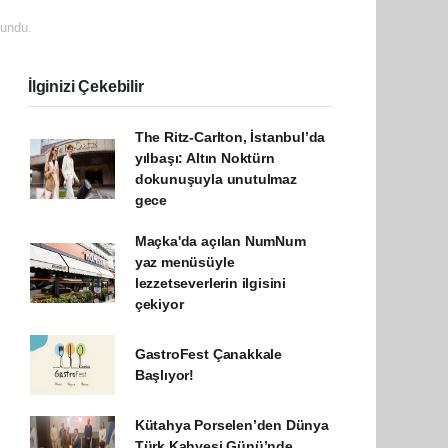
undu.
İlginizi Çekebilir
The Ritz-Carlton, İstanbul’da
yılbaşı: Altın Noktürn
dokunuşuyla unutulmaz
gece
Maçka'da açılan NumNum
yaz menüsüyle
lezzetseverlerin ilgisini
çekiyor
GastroFest Çanakkale
Başlıyor!
Kütahya Porselen’den Dünya
Türk Kahvesi Günü’nde