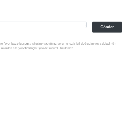
Gönder
e favorilezzetler.com.tr sitesine yaptığınız yorumunuzla ilgili doğrudan veya dolaylı tüm
mlardan site yönetimi hiçbir şekilde sorumlu tutulamaz.