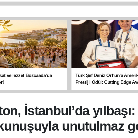
asat ve lezzet Bozcaada’da
Türk Şef Deniz Orhun’a Ameri
r!
Prestijli Ödül: Cutting Edge A
sahibi oldu
ton, İstanbul’da yılbaşı:
kunuşuyla unutulmaz g