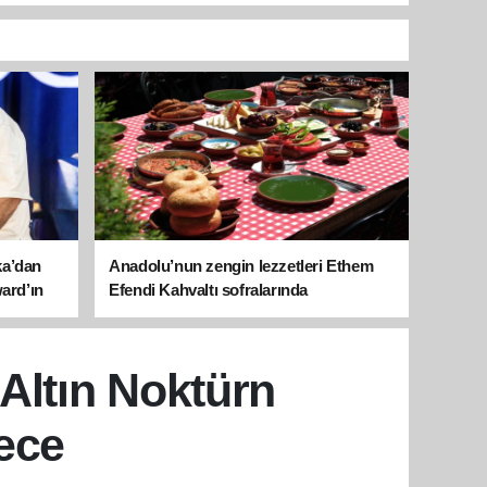
ka’dan
Anadolu’nun zengin lezzetleri Ethem
ward’ın
Efendi Kahvaltı sofralarında
 Altın Noktürn
ece