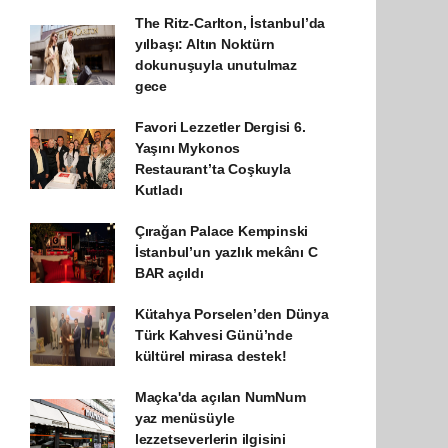
The Ritz-Carlton, İstanbul’da
yılbaşı: Altın Noktürn
dokunuşuyla unutulmaz
gece
Favori Lezzetler Dergisi 6.
Yaşını Mykonos
Restaurant’ta Coşkuyla
Kutladı
Çırağan Palace Kempinski
İstanbul’un yazlık mekânı C
BAR açıldı
Kütahya Porselen’den Dünya
Türk Kahvesi Günü’nde
kültürel mirasa destek!
Maçka'da açılan NumNum
yaz menüsüyle
lezzetseverlerin ilgisini