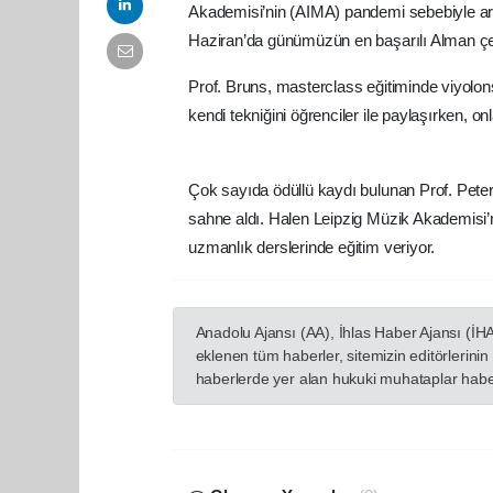
Akademisi’nin (AIMA) pandemi sebebiyle ara 
Haziran’da günümüzün en başarılı Alman çelli
Prof. Bruns, masterclass eğitiminde viyolons
kendi tekniğini öğrenciler ile paylaşırken, on
Çok sayıda ödüllü kaydı bulunan Prof. Peter
sahne aldı. Halen Leipzig Müzik Akademisi’
uzmanlık derslerinde eğitim veriyor.
Anadolu Ajansı (AA), İhlas Haber Ajansı (İH
eklenen tüm haberler, sitemizin editörlerin
haberlerde yer alan hukuki muhataplar haberi