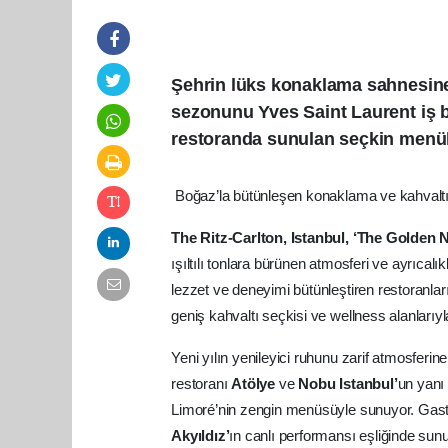
Şehrin lüks konaklama sahnesine 
sezonunu Yves Saint Laurent iş bir
restoranda sunulan seçkin menüler
Boğaz’la bütünleşen konaklama ve kahvaltı s
The Ritz-Carlton, Istanbul, ‘The Golden 
ışıltılı tonlara bürünen atmosferi ve ayrıcalı
lezzet ve deneyimi bütünleştiren restoranla
geniş kahvaltı seçkisi ve wellness alanlarıyl
Yeni yılın yenileyici ruhunu zarif atmosferin
restoranı
Atölye
ve
Nobu Istanbul’
un yanı 
Limoré’nin zengin menüsüyle sunuyor. Gastr
Akyıldız’
ın canlı performansı eşliğinde sun