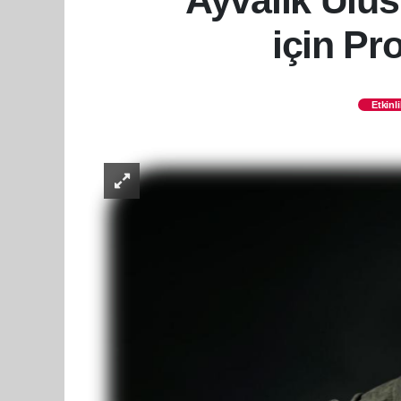
Ayvalık Ulus
için Pr
Etkinli