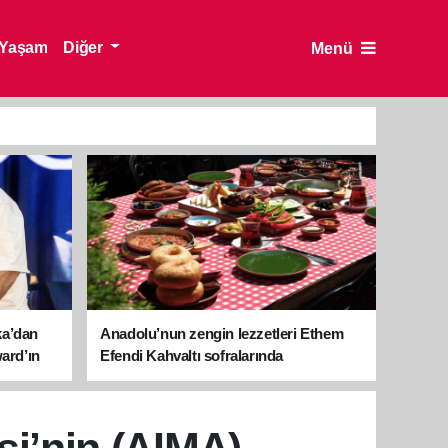
Yaşam
Diğer
Menü
ka’dan
Anadolu’nun zengin lezzetleri Ethem
ward’ın
Efendi Kahvaltı sofralarında