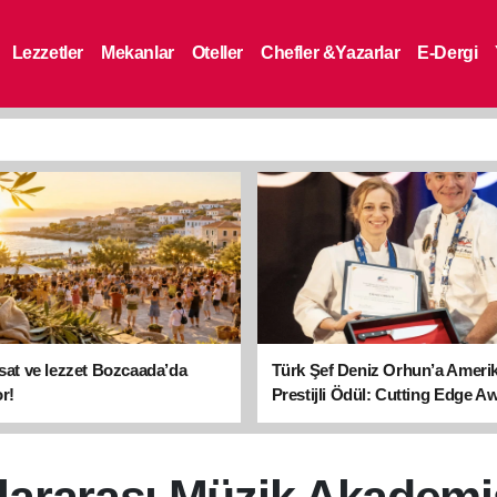
Lezzetler
Mekanlar
Oteller
Chefler &Yazarlar
E-Dergi
asat ve lezzet Bozcaada’da
Türk Şef Deniz Orhun’a Ameri
r!
Prestijli Ödül: Cutting Edge A
sahibi oldu