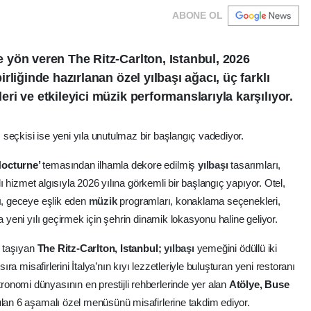
ABONE OL
yön veren The Ritz-Carlton, Istanbul, 2026
liğinde hazırlanan özel yılbaşı ağacı, üç farklı
i ve etkileyici müzik performanslarıyla karşılıyor.
eçkisi ise yeni yıla unutulmaz bir başlangıç vadediyor.
Nocturne’
temasından ilhamla dekore edilmiş
yılbaşı
tasarımları,
klı hizmet algısıyla 2026 yılına görkemli bir başlangıç yapıyor. Otel,
rı, geceye eşlik eden
müzik
programları, konaklama seçenekleri,
a yeni yılı geçirmek için şehrin dinamik lokasyonu haline geliyor.
e taşıyan
The Ritz-Carlton, Istanbul;
yılbaşı
yemeğini ödüllü iki
sıra misafirlerini İtalya’nın kıyı lezzetleriyle buluşturan yeni restoranı
onomi dünyasının en prestijli rehberlerinde yer alan
Atölye, Buse
ulan 6 aşamalı özel menüsünü misafirlerine takdim ediyor.