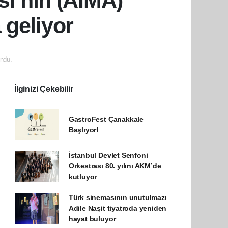
si’nin (AIMA)
 geliyor
ndu.
İlginizi Çekebilir
GastroFest Çanakkale
Başlıyor!
İstanbul Devlet Senfoni
Orkestrası 80. yılını AKM’de
kutluyor
Türk sinemasının unutulmazı
Adile Naşit tiyatroda yeniden
hayat buluyor