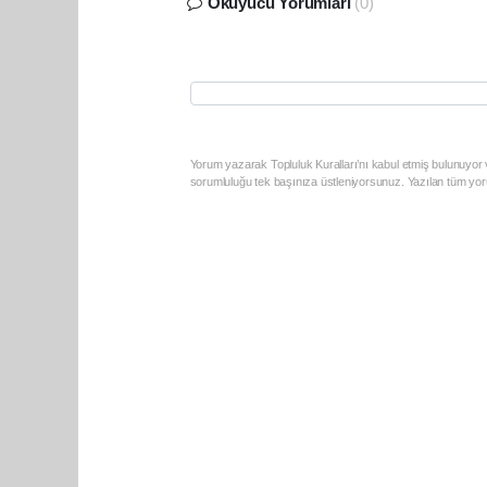
Okuyucu Yorumları
(0)
Yorum yazarak Topluluk Kuralları’nı kabul etmiş bulunuyor v
sorumluluğu tek başınıza üstleniyorsunuz. Yazılan tüm yoru