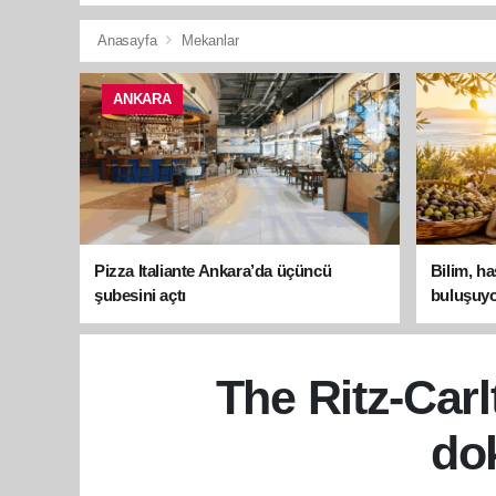
Anasayfa
Mekanlar
ANKARA
Pizza Italiante Ankara’da üçüncü
Bilim, h
şubesini açtı
buluşuyo
The Ritz-Carl
do