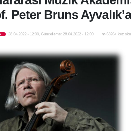
lararası Müzik Akademi
of. Peter Bruns Ayvalık’a
28.04.2022 - 12:00, Güncelleme: 28.04.2022 - 12:00
6896+ kez oku
k