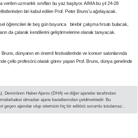
verilen uzmanlık sınıfları bu yaz başlıyor. AIMA bu yıl 24-28
stlerinden biri kabul edilen Prof. Peter Bruns’u ağırlayacak.
el öğrencileri ile beş gün boyunca birebir çalışma fırsatı bulacak,
ların da çalarak kendilerini geliştirmelerine olanak tanıyacak.
 Bruns, dünyanın en önemli festivallerinde ve konser salonlarında
nde çello profesörü olarak görev yapan Prof. Bruns, dünya genelinde
A), Demirören Haber Ajansı (DHA) ve diğer ajanslar tarafından
in müdahalesi olmadan ajans kanallarından çekilmektedir. Bu
 geçen ajanslar olup sitemizin hiç bir editörü sorumlu tutulamaz...