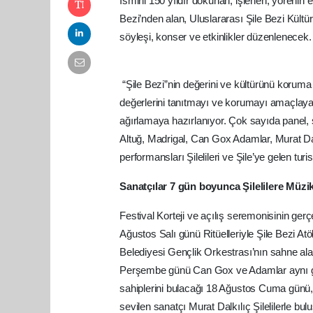
İsmini 150 yıldır dokunan, işlenen, yörenin ek
Bezi’nden alan, Uluslararası Şile Bezi Kültür
söyleşi, konser ve etkinlikler düzenlenecek.
“Şile Bezi”nin değerini ve kültürünü koruma m
değerlerini tanıtmayı ve korumayı amaçlayan f
ağırlamaya hazırlanıyor. Çok sayıda panel, 
Altuğ, Madrigal, Can Gox Adamlar, Murat D
performansları Şilelileri ve Şile’ye gelen turi
Sanatçılar 7 gün boyunca Şilelilere Müzik
Festival Korteji ve açılış seremonisinin ge
Ağustos Salı günü Ritüelleriyle Şile Bezi Atö
Belediyesi Gençlik Orkestrası’nın sahne a
Perşembe günü Can Gox ve Adamlar aynı gün
sahiplerini bulacağı 18 Ağustos Cuma günü
sevilen sanatçı Murat Dalkılıç Şilelilerle bu