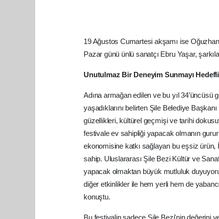
19 Ağustos Cumartesi akşamı ise Oğuzhan Ko
Pazar günü ünlü sanatçı Ebru Yaşar, şarkıl
Unutulmaz Bir Deneyim Sunmayı Hedefl
Adına armağan edilen ve bu yıl 34’üncüsü g
yaşadıklarını belirten Şile Belediye Başkanı 
güzellikleri, kültürel geçmişi ve tarihi dokus
festivale ev sahipliği yapacak olmanın guru
ekonomisine katkı sağlayan bu eşsiz ürün, İs
sahip. Uluslararası Şile Bezi Kültür ve Sanat 
yapacak olmaktan büyük mutluluk duyuyoruz.
diğer etkinlikler ile hem yerli hem de yaban
konuştu.
Bu festivalin sadece Şile Bezi'nin değerini 