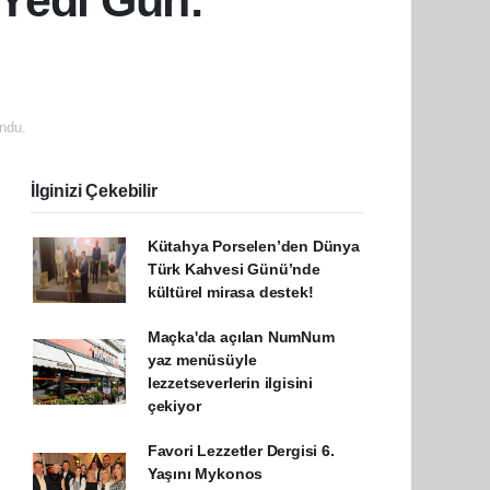
 Yedi Gün:
ndu.
İlginizi Çekebilir
Kütahya Porselen’den Dünya
Türk Kahvesi Günü’nde
kültürel mirasa destek!
Maçka'da açılan NumNum
yaz menüsüyle
lezzetseverlerin ilgisini
çekiyor
Favori Lezzetler Dergisi 6.
Yaşını Mykonos