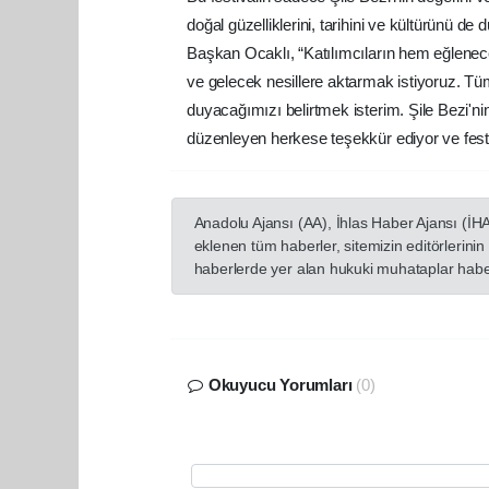
doğal güzelliklerini, tarihini ve kültürünü d
Başkan Ocaklı, “Katılımcıların hem eğlenece
ve gelecek nesillere aktarmak istiyoruz. Tüm
duyacağımızı belirtmek isterim. Şile Bezi'nin 
düzenleyen herkese teşekkür ediyor ve festi
Anadolu Ajansı (AA), İhlas Haber Ajansı (İH
eklenen tüm haberler, sitemizin editörlerin
haberlerde yer alan hukuki muhataplar haberi
Okuyucu Yorumları
(0)