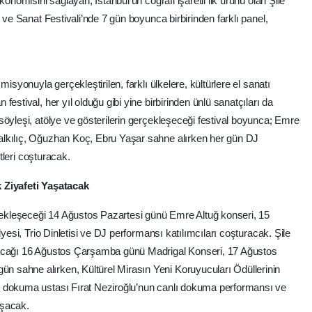
onomisini sağlayan, İstanbul’un coğrafi işaretli ilk ürünü olan Şile
 ve Sanat Festivali’nde 7 gün boyunca birbirinden farklı panel,
isyonuyla gerçekleştirilen, farklı ülkelere, kültürlere el sanatı
estival, her yıl olduğu gibi yine birbirinden ünlü sanatçıları da
söyleşi, atölye ve gösterilerin gerçekleşeceği festival boyunca; Emre
alkılıç, Oğuzhan Koç, Ebru Yaşar sahne alırken her gün DJ
stleri coşturacak.
 Ziyafeti Yaşatacak
rçekleşeceği 14 Ağustos Pazartesi günü Emre Altuğ konseri, 15
lyesi, Trio Dinletisi ve DJ performansı katılımcıları coşturacak. Şile
lacağı 16 Ağustos Çarşamba günü Madrigal Konseri, 17 Ağustos
 sahne alırken, Kültürel Mirasın Yeni Koruyucuları Ödüllerinin
, dokuma ustası Fırat Neziroğlu’nun canlı dokuma performansı ve
luşacak.