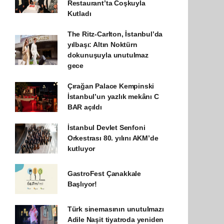
Restaurant’ta Coşkuyla
Kutladı
The Ritz-Carlton, İstanbul’da
yılbaşı: Altın Noktürn
dokunuşuyla unutulmaz
gece
Çırağan Palace Kempinski
İstanbul’un yazlık mekânı C
BAR açıldı
İstanbul Devlet Senfoni
Orkestrası 80. yılını AKM’de
kutluyor
GastroFest Çanakkale
Başlıyor!
Türk sinemasının unutulmazı
Adile Naşit tiyatroda yeniden