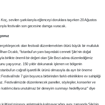
ç, sevilen şarkılarıyla eğlenceyi doruklara taşırken 20 Ağustos
arıyla festivalin son gecesine damga vuracak.
iyoruz
erçekleşecek olan festivali düzenlemekten ötürü büyük bir mutluluk
İlhan Ocaklı, “İstanbul'un yanı başındaki cenneti Şile'nin doğal
uyla birlikte önemli bir değeri olan Şile Bezi adına düzenlediğimiz
runu yaşıyoruz. 150 yıldır dokunarak işlenen ve bölgenin
tanbul'un coğrafi işaretli ilk ürünü olmasıyla da ayrı bir öneme
Festivali'nde 7 gün boyunca birbirinden farklı etkinliklere ev sahipliği
 Festivalimizde düzenlenecek paneller, söyleşiler, konserler ve
cı katılımcılara unutulmaz bir deneyim sunmayı hedefliyoruz” diye
ve kültürel mirasını anlatmakla kalmayacağını aynı zamanda Şile'nin