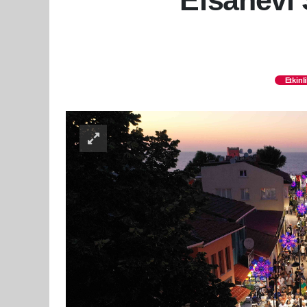
Efsanevi 
Etkinl