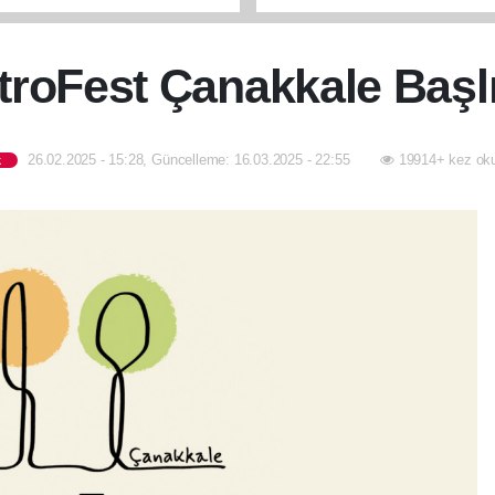
sahibi oldu
troFest Çanakkale Başlı
26.02.2025 - 15:28, Güncelleme: 16.03.2025 - 22:55
19914+ kez ok
k