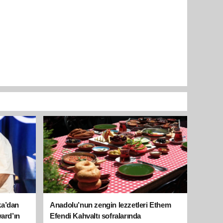
ka’dan
Anadolu’nun zengin lezzetleri Ethem
ward’ın
Efendi Kahvaltı sofralarında