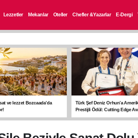
Lezzetler
Mekanlar
Oteller
Chefler &Yazarlar
E-Dergi
asat ve lezzet Bozcaada’da
Türk Şef Deniz Orhun’a Ameri
r!
Prestijli Ödül: Cutting Edge A
sahibi oldu