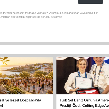
e favorilezzetler.com.tr sitesine yaptığınız yorumunuzla ilgili doğrudan veya dolaylı tüm
mlardan site yönetimi hiçbir şekilde sorumlu tutulamaz.
asat ve lezzet Bozcaada’da
Türk Şef Deniz Orhun’a Ameri
r!
Prestijli Ödül: Cutting Edge A