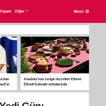
Yaşam
Diğer
Menü
ka’dan
Anadolu’nun zengin lezzetleri Ethem
ward’ın
Efendi Kahvaltı sofralarında