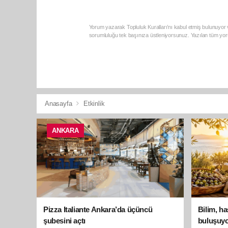
Yorum yazarak Topluluk Kuralları’nı kabul etmiş bulunuyor v
sorumluluğu tek başınıza üstleniyorsunuz. Yazılan tüm yoru
Anasayfa
Etkinlik
ANKARA
Pizza Italiante Ankara’da üçüncü
Bilim, h
şubesini açtı
buluşuyo