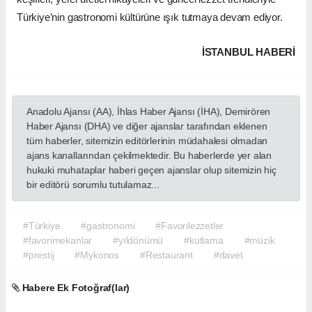
Türkiye’nin gastronomi kültürüne ışık tutmaya devam ediyor.
İSTANBUL HABERİ
Anadolu Ajansı (AA), İhlas Haber Ajansı (İHA), Demirören
Haber Ajansı (DHA) ve diğer ajanslar tarafından eklenen
tüm haberler, sitemizin editörlerinin müdahalesi olmadan
ajans kanallarından çekilmektedir. Bu haberlerde yer alan
hukuki muhataplar haberi geçen ajanslar olup sitemizin hiç
bir editörü sorumlu tutulamaz...
#Türkiye
#gastronomi
#Favorilezzetler
#favorimekanlar
#yıldönümü
#kutlama
#müzik
#prestij
#Mykonos
#Restaurant
#davet
Habere Ek Fotoğraf(lar)