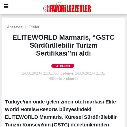
Anasayfa
Oteller
ELITEWORLD Marmaris, “GSTC
Sürdürülebilir Turizm
Sertifikası”nı aldı
OTELLER
14.08.2023 - 21:31, Güncelleme: 14.08.2023 - 21:31
7991+ kez okundu.
Türkiye’nin önde gelen zincir otel markası Elite
World Hotels&Resorts bünyesindeki
ELITEWORLD Marmaris, Küresel Sürdürülebilir
Turizm Konseyi’nin (GSTC) denetimlerinden