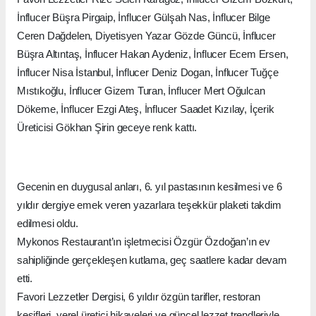
İnflucer Büşra Pirgaip, İnflucer Gülşah Nas, İnflucer Bilge
Ceren Dağdelen, Diyetisyen Yazar Gözde Güncü, İnflucer
Büşra Altıntaş, İnflucer Hakan Aydeniz, İnflucer Ecem Ersen,
İnflucer Nisa İstanbul, İnflucer Deniz Dogan, İnflucer Tuğçe
Mıstıkoğlu, İnflucer Gizem Turan, İnflucer Mert Oğulcan
Dökeme, İnflucer Ezgi Ateş, İnflucer Saadet Kızılay, İçerik
Üreticisi Gökhan Şirin geceye renk kattı.
Gecenin en duygusal anları, 6. yıl pastasının kesilmesi ve 6
yıldır dergiye emek veren yazarlara teşekkür plaketi takdim
edilmesi oldu.
Mykonos Restaurant’ın işletmecisi Özgür Özdoğan’ın ev
sahipliğinde gerçekleşen kutlama, geç saatlere kadar devam
etti.
Favori Lezzetler Dergisi, 6 yıldır özgün tarifler, restoran
keşifleri, yerel üretici hikayeleri ve güncel lezzet trendleriyle