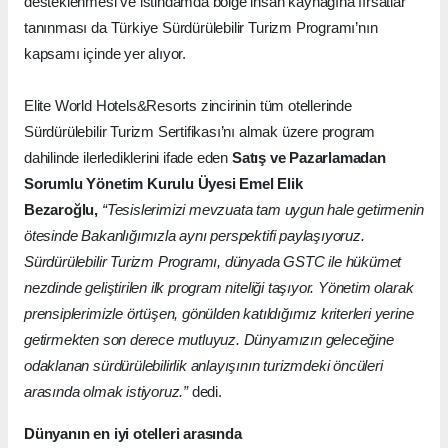
desteklenmesi ve istihdamda bölge insan kaynağına fırsatlar
tanınması da Türkiye Sürdürülebilir Turizm Programı’nın
kapsamı içinde yer alıyor.
Elite World Hotels&Resorts zincirinin tüm otellerinde
Sürdürülebilir Turizm Sertifikası’nı almak üzere program
dahilinde ilerlediklerini ifade eden
Satış ve Pazarlamadan
Sorumlu Yönetim Kurulu Üyesi Emel Elik
Bezaroğlu,
“Tesislerimizi mevzuata tam uygun hale getirmenin
ötesinde Bakanlığımızla aynı perspektifi paylaşıyoruz.
Sürdürülebilir Turizm Programı, dünyada GSTC ile hükümet
nezdinde geliştirilen ilk program niteliği taşıyor. Yönetim olarak
prensiplerimizle örtüşen, gönülden katıldığımız kriterleri yerine
getirmekten son derece mutluyuz. Dünyamızın geleceğine
odaklanan sürdürülebilirlik anlayışının turizmdeki öncüleri
arasında olmak istiyoruz.”
dedi.
Dünyanın en iyi otelleri arasında