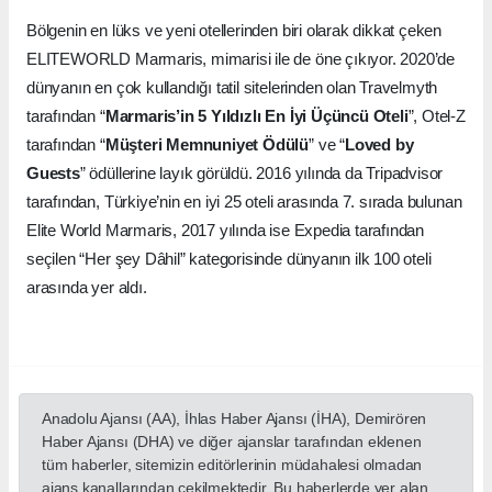
Bölgenin en lüks ve yeni otellerinden biri olarak dikkat çeken
ELITEWORLD Marmaris, mimarisi ile de öne çıkıyor. 2020’de
dünyanın en çok kullandığı tatil sitelerinden olan Travelmyth
tarafından “
Marmaris’in 5 Yıldızlı En İyi Üçüncü Oteli
”, Otel-Z
tarafından “
Müşteri Memnuniyet Ödülü
” ve “
Loved by
Guests
” ödüllerine layık görüldü. 2016 yılında da Tripadvisor
tarafından, Türkiye’nin en iyi 25 oteli arasında 7. sırada bulunan
Elite World Marmaris, 2017 yılında ise Expedia tarafından
seçilen “Her şey Dâhil” kategorisinde dünyanın ilk 100 oteli
arasında yer aldı.
Anadolu Ajansı (AA), İhlas Haber Ajansı (İHA), Demirören
Haber Ajansı (DHA) ve diğer ajanslar tarafından eklenen
tüm haberler, sitemizin editörlerinin müdahalesi olmadan
ajans kanallarından çekilmektedir. Bu haberlerde yer alan