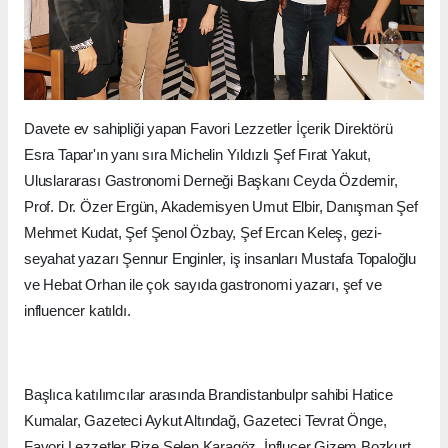
Davete ev sahipliği yapan Favori Lezzetler İçerik Direktörü
Esra Tapar'ın yanı sıra Michelin Yıldızlı Şef Fırat Yakut,
Uluslararası Gastronomi Derneği Başkanı Ceyda Özdemir,
Prof. Dr. Özer Ergün, Akademisyen Umut Elbir, Danışman Şef
Mehmet Kudat, Şef Şenol Özbay, Şef Ercan Keleş, gezi-
seyahat yazarı Şennur Enginler, iş insanları Mustafa Topaloğlu
ve Hebat Orhan ile çok sayıda gastronomi yazarı, şef ve
influencer katıldı.
Başlıca katılımcılar arasında Brandistanbulpr sahibi Hatice
Kumalar, Gazeteci Aykut Altındağ, Gazeteci Tevrat Önge,
Favori Lezzetler Rize Selen Karagöz, İnflucer Gizem Bozkurt,