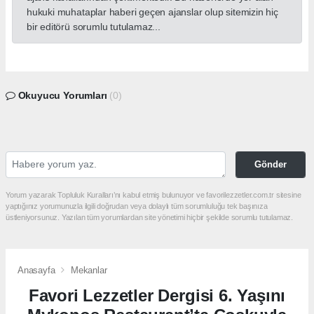
hukuki muhataplar haberi geçen ajanslar olup sitemizin hiç
bir editörü sorumlu tutulamaz...
Okuyucu Yorumları
(0)
Gönder
Yorum yazarak Topluluk Kuralları’nı kabul etmiş bulunuyor ve favorilezzetler.com.tr sitesine
yaptığınız yorumunuzla ilgili doğrudan veya dolaylı tüm sorumluluğu tek başınıza
üstleniyorsunuz. Yazılan tüm yorumlardan site yönetimi hiçbir şekilde sorumlu tutulamaz.
Anasayfa
Mekanlar
Favori Lezzetler Dergisi 6. Yaşını