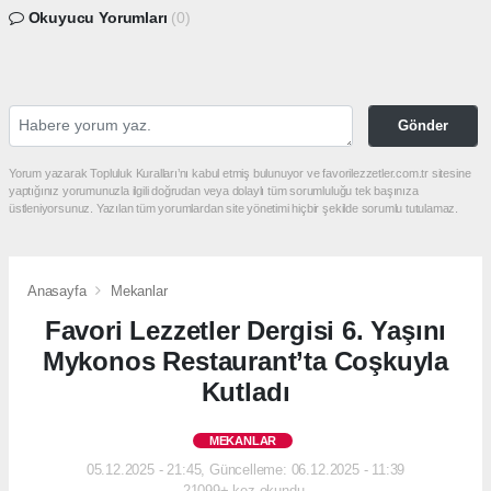
Okuyucu Yorumları
(0)
Gönder
Yorum yazarak Topluluk Kuralları’nı kabul etmiş bulunuyor ve favorilezzetler.com.tr sitesine
yaptığınız yorumunuzla ilgili doğrudan veya dolaylı tüm sorumluluğu tek başınıza
üstleniyorsunuz. Yazılan tüm yorumlardan site yönetimi hiçbir şekilde sorumlu tutulamaz.
Anasayfa
Mekanlar
Favori Lezzetler Dergisi 6. Yaşını
Mykonos Restaurant’ta Coşkuyla
Kutladı
MEKANLAR
05.12.2025 - 21:45, Güncelleme: 06.12.2025 - 11:39
21099+ kez okundu.