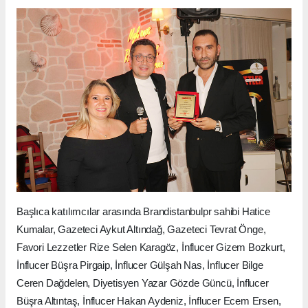
Başlıca katılımcılar arasında Brandistanbulpr sahibi Hatice
Kumalar, Gazeteci Aykut Altındağ, Gazeteci Tevrat Önge,
Favori Lezzetler Rize Selen Karagöz, İnflucer Gizem Bozkurt,
İnflucer Büşra Pirgaip, İnflucer Gülşah Nas, İnflucer Bilge
Ceren Dağdelen, Diyetisyen Yazar Gözde Güncü, İnflucer
Büşra Altıntaş, İnflucer Hakan Aydeniz, İnflucer Ecem Ersen,