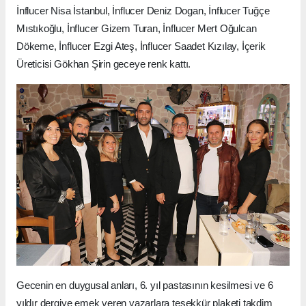
İnflucer Nisa İstanbul, İnflucer Deniz Dogan, İnflucer Tuğçe
Mıstıkoğlu, İnflucer Gizem Turan, İnflucer Mert Oğulcan
Dökeme, İnflucer Ezgi Ateş, İnflucer Saadet Kızılay, İçerik
Üreticisi Gökhan Şirin geceye renk kattı.
Gecenin en duygusal anları, 6. yıl pastasının kesilmesi ve 6
yıldır dergiye emek veren yazarlara teşekkür plaketi takdim