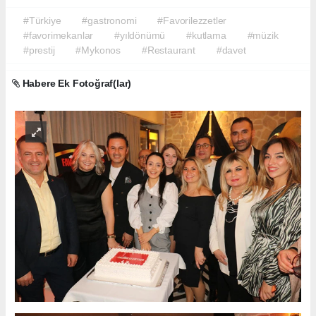
#Türkiye
#gastronomi
#Favorilezzetler
#favorimekanlar
#yıldönümü
#kutlama
#müzik
#prestij
#Mykonos
#Restaurant
#davet
Habere Ek Fotoğraf(lar)