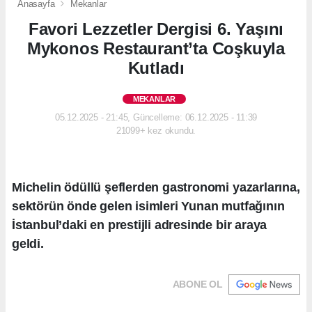
Anasayfa
Mekanlar
Favori Lezzetler Dergisi 6. Yaşını
Mykonos Restaurant’ta Coşkuyla
Kutladı
MEKANLAR
05.12.2025 - 21:45, Güncelleme: 06.12.2025 - 11:39
21099+ kez okundu.
Michelin ödüllü şeflerden gastronomi yazarlarına,
sektörün önde gelen isimleri Yunan mutfağının
İstanbul’daki en prestijli adresinde bir araya
geldi.
ABONE OL