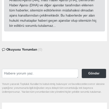
Anadolu Ajansı (AA), İhlas Haber Ajansı (İHA), Demirören
Haber Ajansı (DHA) ve diğer ajanslar tarafından eklenen
tüm haberler, sitemizin editörlerinin müdahalesi olmadan
ajans kanallarından çekilmektedir. Bu haberlerde yer alan
hukuki muhataplar haberi geçen ajanslar olup sitemizin hiç
bir editörü sorumlu tutulamaz...
Okuyucu Yorumları
(0)
Gönder
Yorum yazarak Topluluk Kuralları’nı kabul etmiş bulunuyor ve favorilezzetler.com.tr sitesine
yaptığınız yorumunuzla ilgili doğrudan veya dolaylı tüm sorumluluğu tek başınıza
üstleniyorsunuz. Yazılan tüm yorumlardan site yönetimi hiçbir şekilde sorumlu tutulamaz.