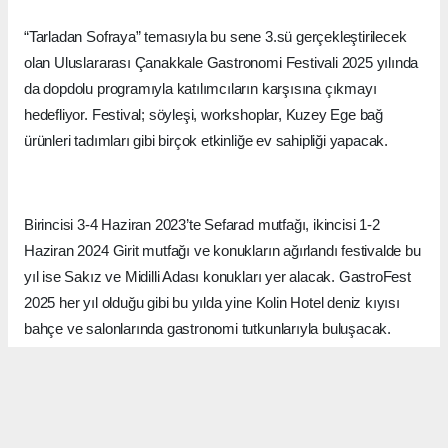
“Tarladan Sofraya” temasıyla bu sene 3.sü gerçekleştirilecek
olan Uluslararası Çanakkale Gastronomi Festivali 2025 yılında
da dopdolu programıyla katılımcıların karşısına çıkmayı
hedefliyor. Festival; söyleşi, workshoplar, Kuzey Ege bağ
ürünleri tadımları gibi birçok etkinliğe ev sahipliği yapacak.
Birincisi 3-4 Haziran 2023’te Sefarad mutfağı, ikincisi 1-2
Haziran 2024 Girit mutfağı ve konukların ağırlandı festivalde bu
yıl ise Sakız ve Midilli Adası konukları yer alacak. GastroFest
2025 her yıl olduğu gibi bu yılda yine Kolin Hotel deniz kıyısı
bahçe ve salonlarında gastronomi tutkunlarıyla buluşacak.
GastroKale Yöresel ve Etnik Mutfaklar Derneği tarafından
düzenlenecek festivalin medya sponsorluğunu Gastronomi ve