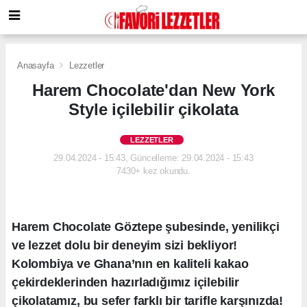
Anasayfa
Lezzetler
Harem Chocolate'dan New York
Style içilebilir çikolata
LEZZETLER
29.04.2024 - 15:43, Güncelleme: 29.04.2024 - 15:43
7430+ kez okundu.
Harem Chocolate Göztepe şubesinde, yenilikçi
ve lezzet dolu bir deneyim sizi bekliyor!
Kolombiya ve Ghana’nın en kaliteli kakao
çekirdeklerinden hazırladığımız içilebilir
çikolatamız, bu sefer farklı bir tarifle karşınızda!