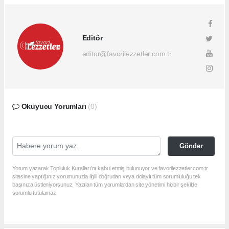
Editör
editor@favorilezzetler.com.tr
Okuyucu Yorumları
(0)
Gönder
Yorum yazarak Topluluk Kuralları’nı kabul etmiş bulunuyor ve favorilezzetler.com.tr
sitesine yaptığınız yorumunuzla ilgili doğrudan veya dolaylı tüm sorumluluğu tek
başınıza üstleniyorsunuz. Yazılan tüm yorumlardan site yönetimi hiçbir şekilde
sorumlu tutulamaz.