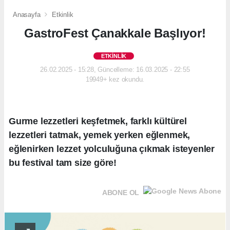
Anasayfa
Etkinlik
GastroFest Çanakkale Başlıyor!
ETKINLIK
26.02.2025 - 15:28, Güncelleme: 16.03.2025 - 22:55
19949+ kez okundu.
Gurme lezzetleri keşfetmek, farklı kültürel
lezzetleri tatmak, yemek yerken eğlenmek,
eğlenirken lezzet yolculuğuna çıkmak isteyenler
bu festival tam size göre!
ABONE OL