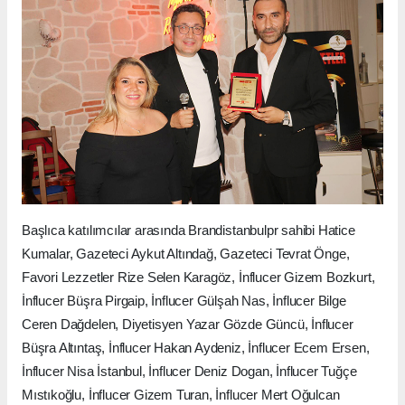
Başlıca katılımcılar arasında Brandistanbulpr sahibi Hatice
Kumalar, Gazeteci Aykut Altındağ, Gazeteci Tevrat Önge,
Favori Lezzetler Rize Selen Karagöz, İnflucer Gizem Bozkurt,
İnflucer Büşra Pirgaip, İnflucer Gülşah Nas, İnflucer Bilge
Ceren Dağdelen, Diyetisyen Yazar Gözde Güncü, İnflucer
Büşra Altıntaş, İnflucer Hakan Aydeniz, İnflucer Ecem Ersen,
İnflucer Nisa İstanbul, İnflucer Deniz Dogan, İnflucer Tuğçe
Mıstıkoğlu, İnflucer Gizem Turan, İnflucer Mert Oğulcan