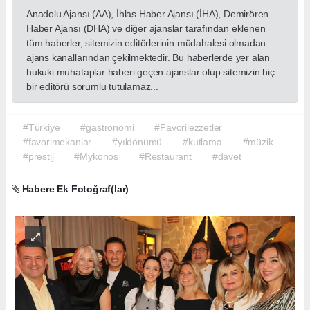
Anadolu Ajansı (AA), İhlas Haber Ajansı (İHA), Demirören
Haber Ajansı (DHA) ve diğer ajanslar tarafından eklenen
tüm haberler, sitemizin editörlerinin müdahalesi olmadan
ajans kanallarından çekilmektedir. Bu haberlerde yer alan
hukuki muhataplar haberi geçen ajanslar olup sitemizin hiç
bir editörü sorumlu tutulamaz...
#Türkiye
#gastronomi
#Favorilezzetler
#favorimekanlar
#yıldönümü
#kutlama
#müzik
#prestij
#Mykonos
#Restaurant
#davet
Habere Ek Fotoğraf(lar)