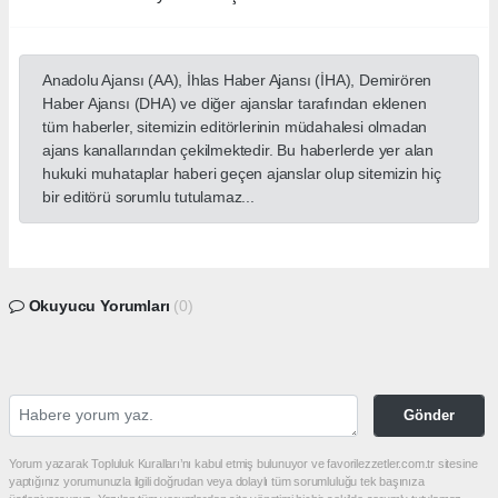
Anadolu Ajansı (AA), İhlas Haber Ajansı (İHA), Demirören
Haber Ajansı (DHA) ve diğer ajanslar tarafından eklenen
tüm haberler, sitemizin editörlerinin müdahalesi olmadan
ajans kanallarından çekilmektedir. Bu haberlerde yer alan
hukuki muhataplar haberi geçen ajanslar olup sitemizin hiç
bir editörü sorumlu tutulamaz...
Okuyucu Yorumları
(0)
Gönder
Yorum yazarak Topluluk Kuralları’nı kabul etmiş bulunuyor ve favorilezzetler.com.tr sitesine
yaptığınız yorumunuzla ilgili doğrudan veya dolaylı tüm sorumluluğu tek başınıza