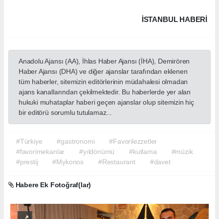
İSTANBUL HABERİ
Anadolu Ajansı (AA), İhlas Haber Ajansı (İHA), Demirören
Haber Ajansı (DHA) ve diğer ajanslar tarafından eklenen
tüm haberler, sitemizin editörlerinin müdahalesi olmadan
ajans kanallarından çekilmektedir. Bu haberlerde yer alan
hukuki muhataplar haberi geçen ajanslar olup sitemizin hiç
bir editörü sorumlu tutulamaz...
#Türkiye
#gastronomi
#Favorilezzetler
#favorimekanlar
#yıldönümü
#kutlama
#müzik
#prestij
#Mykonos
#Restaurant
#davet
Habere Ek Fotoğraf(lar)