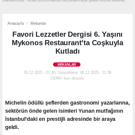
üstleniyorsunuz. Yazılan tüm yorumlardan site yönetimi hiçbir şekilde sorumlu tutulamaz.
Anasayfa
Mekanlar
Favori Lezzetler Dergisi 6. Yaşını
Mykonos Restaurant’ta Coşkuyla
Kutladı
MEKANLAR
05.12.2025 - 21:45, Güncelleme: 06.12.2025 - 11:39
21099+ kez okundu.
Michelin ödüllü şeflerden gastronomi yazarlarına,
sektörün önde gelen isimleri Yunan mutfağının
İstanbul’daki en prestijli adresinde bir araya
geldi.