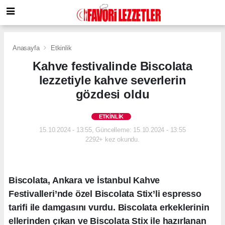
Anasayfa
Etkinlik
Kahve festivalinde Biscolata
lezzetiyle kahve severlerin
gözdesi oldu
ETKINLIK
15.10.2024 - 13:55, Güncelleme: 15.10.2024 - 13:55
2292+ kez okundu.
Biscolata, Ankara ve İstanbul Kahve
Festivalleri’nde özel Biscolata Stix’li espresso
tarifi ile damgasını vurdu. Biscolata erkeklerinin
ellerinden çıkan ve Biscolata Stix ile hazırlanan