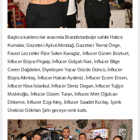
Başlıca katılımcılar arasında Brandistanbulpr sahibi Hatice
Kumalar, Gazeteci Aykut Altındağ, Gazeteci Tevrat Önge,
Favori Lezzetler Rize Selen Karagöz, İnflucer Gizem Bozkurt,
İnflucer Büşra Pirgaip, İnflucer Gülşah Nas, İnflucer Bilge
Ceren Dağdelen, Diyetisyen Yazar Gözde Güncü, İnflucer
Büşra Altıntaş, İnflucer Hakan Aydeniz, İnflucer Ecem Ersen,
İnflucer Nisa İstanbul, İnflucer Deniz Dogan, İnflucer Tuğçe
Mıstıkoğlu, İnflucer Gizem Turan, İnflucer Mert Oğulcan
Dökeme, İnflucer Ezgi Ateş, İnflucer Saadet Kızılay, İçerik
Üreticisi Gökhan Şirin geceye renk kattı.