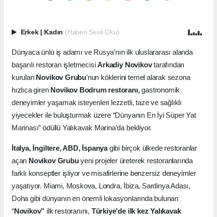
Erkek
|
Kadın
(Haberi Sesli Oku)
Dünyaca ünlü iş adamı ve Rusya’nın ilk uluslararası alanda
başarılı restoran işletmecisi
Arkadiy Novikov
tarafından
kurulan
Novikov Grubu
’nun köklerini temel alarak sezona
hızlıca giren
Novikov Bodrum restoranı,
gastronomik
deneyimler yaşamak isteyenleri lezzetli, taze ve sağlıklı
yiyecekler ile buluşturmak üzere “Dünyanın En İyi Süper Yat
Marinası” ödüllü Yalıkavak Marina’da bekliyor.
İtalya, İngiltere, ABD, İspanya
gibi birçok ülkede restoranlar
açan
Novikov Grubu
yeni projeler üreterek restoranlarında
farklı konseptler işliyor ve misafirlerine benzersiz deneyimler
yaşatıyor. Miami, Moskova, Londra, İbiza, Sardinya Adası,
Doha gibi dünyanın en önemli lokasyonlarında bulunan
“
Novikov”
ilk restoranını,
Türkiye’de ilk kez Yalıkavak