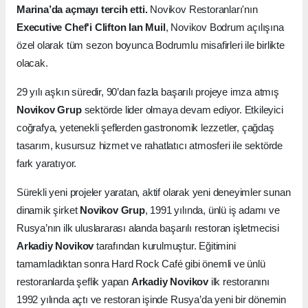
Marina’da açmayı tercih etti.
Novikov Restoranları'nın
Executive Chef'i Clifton Ian Muil
, Novikov Bodrum açılışına
özel olarak tüm sezon boyunca Bodrumlu misafirleri ile birlikte
olacak.
29 yılı aşkın süredir, 90’dan fazla başarılı projeye imza atmış
Novikov Grup
sektörde lider olmaya devam ediyor. Etkileyici
coğrafya, yetenekli şeflerden gastronomik lezzetler, çağdaş
tasarım, kusursuz hizmet ve rahatlatıcı atmosferi ile sektörde
fark yaratıyor.
Sürekli yeni projeler yaratan, aktif olarak yeni deneyimler sunan
dinamik şirket
Novikov Grup
, 1991 yılında, ünlü iş adamı ve
Rusya’nın ilk uluslararası alanda başarılı restoran işletmecisi
Arkadiy Novikov
tarafından kurulmuştur. Eğitimini
tamamladıktan sonra Hard Rock Café gibi önemli ve ünlü
restoranlarda şeflik yapan
Arkadiy Novikov
ilk restoranını
1992 yılında açtı ve restoran işinde Rusya’da yeni bir dönemin