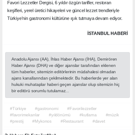
Favori Lezzetler Dergisi, 6 yıldır özgün tarifler, restoran
keşifleri, yerel üretici hikayeleri ve güncel lezzet trendleriyle
Türkiye’nin gastronomi kültürüne ışık tutmaya devam ediyor.
İSTANBUL HABERİ
Anadolu Ajansı (AA), İhlas Haber Ajansı (İHA), Demirören
Haber Ajansı (DHA) ve diğer ajanslar tarafından eklenen
tüm haberler, sitemizin editörlerinin müdahalesi olmadan
ajans kanallarından çekilmektedir. Bu haberlerde yer alan
hukuki muhataplar haberi geçen ajanslar olup sitemizin hiç
bir editörü sorumlu tutulamaz...
#Türkiye
#gastronomi
#Favorilezzetler
#favorimekanlar
#yıldönümü
#kutlama
#müzik
#prestij
#Mykonos
#Restaurant
#davet