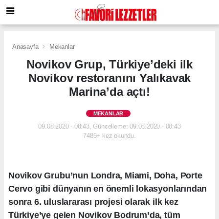
Anasayfa
Mekanlar
Novikov Grup, Türkiye’deki ilk
Novikov restoranını Yalıkavak
Marina’da açtı!
MEKANLAR
09.08.2020 - 08:43, Güncelleme: 09.08.2020 - 08:43
7485+ kez okundu.
Novikov Grubu’nun Londra, Miami, Doha, Porte
Cervo gibi dünyanın en önemli lokasyonlarından
sonra 6. uluslararası projesi olarak ilk kez
Türkiye’ye gelen Novikov Bodrum’da, tüm