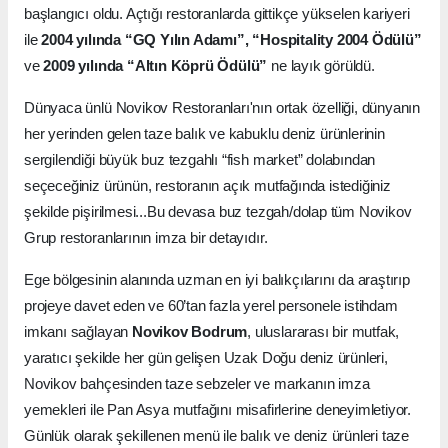
başlangıcı oldu. Açtığı restoranlarda gittikçe yükselen kariyeri
ile
2004
yılında “GQ Yılın Adamı”, “Hospitality 2004 Ödülü”
ve
2009
yılında “Altın Köprü Ödülü”
ne layık görüldü.
Dünyaca ünlü Novikov Restoranları'nın ortak özelliği, dünyanın
her yerinden gelen taze balık ve kabuklu deniz ürünlerinin
sergilendiği büyük buz tezgahlı “fish market” dolabından
seçeceğiniz ürünün, restoranın açık mutfağında istediğiniz
şekilde pişirilmesi...Bu devasa buz tezgah/dolap tüm Novikov
Grup restoranlarının imza bir detayıdır.
Ege bölgesinin alanında uzman en iyi balıkçılarını da araştırıp
projeye davet eden ve 60’tan fazla yerel personele istihdam
imkanı sağlayan
Novikov Bodrum
, uluslararası bir mutfak,
yaratıcı şekilde her gün gelişen Uzak Doğu deniz ürünleri,
Novikov bahçesinden taze sebzeler ve markanın imza
yemekleri ile Pan Asya mutfağını misafirlerine deneyimletiyor.
Günlük olarak şekillenen menü ile balık ve deniz ürünleri taze