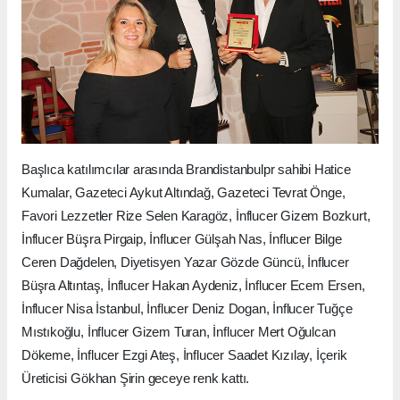
Başlıca katılımcılar arasında Brandistanbulpr sahibi Hatice
Kumalar, Gazeteci Aykut Altındağ, Gazeteci Tevrat Önge,
Favori Lezzetler Rize Selen Karagöz, İnflucer Gizem Bozkurt,
İnflucer Büşra Pirgaip, İnflucer Gülşah Nas, İnflucer Bilge
Ceren Dağdelen, Diyetisyen Yazar Gözde Güncü, İnflucer
Büşra Altıntaş, İnflucer Hakan Aydeniz, İnflucer Ecem Ersen,
İnflucer Nisa İstanbul, İnflucer Deniz Dogan, İnflucer Tuğçe
Mıstıkoğlu, İnflucer Gizem Turan, İnflucer Mert Oğulcan
Dökeme, İnflucer Ezgi Ateş, İnflucer Saadet Kızılay, İçerik
Üreticisi Gökhan Şirin geceye renk kattı.