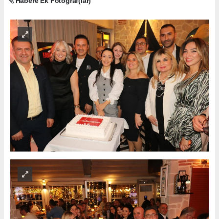
Habere Ek Fotoğraf(lar)