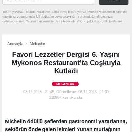
Yorum yazarak Topluluk Kuralları’nı kabul etmiş bulunuyor ve favorilezzetler.com.tr sitesine
yaptığınız yorumunuzla ilgili doğrudan veya dolaylı tüm sorumluluğu tek başınıza
üstleniyorsunuz. Yazılan tüm yorumlardan site yönetimi hiçbir şekilde sorumlu tutulamaz.
Anasayfa
Mekanlar
Favori Lezzetler Dergisi 6. Yaşını
Mykonos Restaurant’ta Coşkuyla
Kutladı
MEKANLAR
05.12.2025 - 21:45, Güncelleme: 06.12.2025 - 11:39
21099+ kez okundu.
Michelin ödüllü şeflerden gastronomi yazarlarına,
sektörün önde gelen isimleri Yunan mutfağının