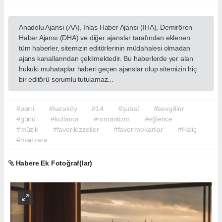
Anadolu Ajansı (AA), İhlas Haber Ajansı (İHA), Demirören
Haber Ajansı (DHA) ve diğer ajanslar tarafından eklenen
tüm haberler, sitemizin editörlerinin müdahalesi olmadan
ajans kanallarından çekilmektedir. Bu haberlerde yer alan
hukuki muhataplar haberi geçen ajanslar olup sitemizin hiç
bir editörü sorumlu tutulamaz...
#perri
#karaköy
#14
#şubat
#sevgililer
#günü
#kutlama
#romantizm
#eğlence
#müzik
#favorilezzetler
#favorimekanlar
#Haliç
#manzara
Habere Ek Fotoğraf(lar)