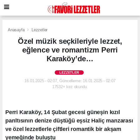
Anasayfa
Lezzetler
Özel müzik seçkileriyle lezzet,
eğlence ve romantizm Perri
Karaköy’de…
LEZZETLER
16.01.2025 - 02:07, Güncelleme: 16.01.2025 - 02:07
17532+ kez okundu.
Perri Karaköy, 14 Şubat gecesi güneşin kızıl
parıltısının denize düştüğü eşsiz Haliç manzarası
ve özel lezzetlerle çiftleri romantik bir akşam
yemeğinde buluştu