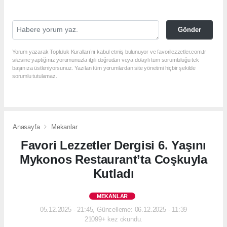
Gönder
Yorum yazarak Topluluk Kuralları’nı kabul etmiş bulunuyor ve favorilezzetler.com.tr
sitesine yaptığınız yorumunuzla ilgili doğrudan veya dolaylı tüm sorumluluğu tek
başınıza üstleniyorsunuz. Yazılan tüm yorumlardan site yönetimi hiçbir şekilde
sorumlu tutulamaz.
Anasayfa
Mekanlar
Favori Lezzetler Dergisi 6. Yaşını
Mykonos Restaurant’ta Coşkuyla
Kutladı
MEKANLAR
05.12.2025 - 21:45, Güncelleme: 06.12.2025 - 11:39
21099+ kez okundu.