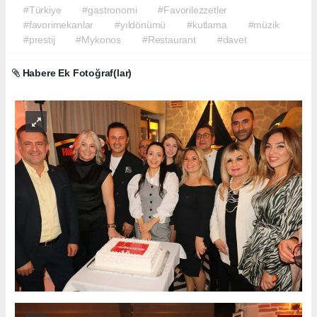
#Türkiye
#gastronomi
#Favorilezzetler
#favorimekanlar
#yıldönümü
#kutlama
#müzik
#prestij
#Mykonos
#Restaurant
#davet
Habere Ek Fotoğraf(lar)