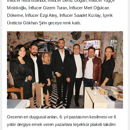
İnflucer Nisa İstanbul, İnflucer Deniz Dogan, İnflucer Tuğçe
Mıstıkoğlu, İnflucer Gizem Turan, İnflucer Mert Oğulcan
Dökeme, İnflucer Ezgi Ateş, İnflucer Saadet Kızılay, İçerik
Üreticisi Gökhan Şirin geceye renk kattı.
Gecenin en duygusal anları, 6. yıl pastasının kesilmesi ve 6
yıldır dergiye emek veren yazarlara teşekkür plaketi takdim