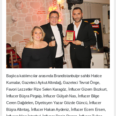
Başlıca katılımcılar arasında Brandistanbulpr sahibi Hatice
Kumalar, Gazeteci Aykut Altındağ, Gazeteci Tevrat Önge,
Favori Lezzetler Rize Selen Karagöz, İnflucer Gizem Bozkurt,
İnflucer Büşra Pirgaip, İnflucer Gülşah Nas, İnflucer Bilge
Ceren Dağdelen, Diyetisyen Yazar Gözde Güncü, İnflucer
Büşra Altıntaş, İnflucer Hakan Aydeniz, İnflucer Ecem Ersen,