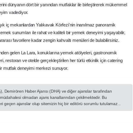
rini dünyanın dört bir yanından mutfaklar ile birleştirerek mükemmel
eyim vadediyor.
 şık iç mekanlardan Yalıkavak Körfezi'nin inanılmaz panoramik
emek sunumları ile rahat ve kaliteli bir yemek deneyimi yaşayabilir,
arası favorilere kadar zengin kahvaltı menüleri de bulabilirsiniz.
inden gelen La Lara, konuklarına yemek atölyeleri, gastronomik
i, restoran ve otelde gerçekleştirilen her türlü etkinlik için catering
li bir mutfak deneyimi merkezi sunuyor.
A), Demirören Haber Ajansı (DHA) ve diğer ajanslar tarafından
in müdahalesi olmadan ajans kanallarından çekilmektedir. Bu
 geçen ajanslar olup sitemizin hiç bir editörü sorumlu tutulamaz...