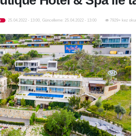
tique Hotel & Spa ile t
25.04.2022 - 13:00, Güncelleme: 25.04.2022 - 13:00
7929+ kez oku
r