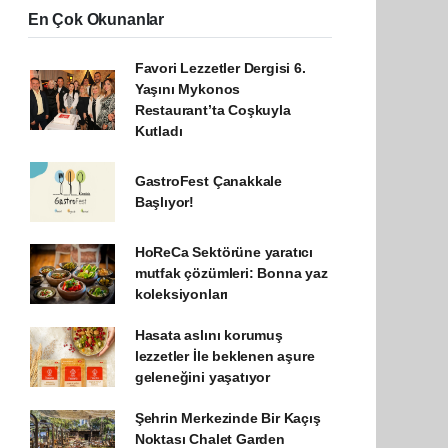
En Çok Okunanlar
Favori Lezzetler Dergisi 6.
Yaşını Mykonos
Restaurant’ta Coşkuyla
Kutladı
GastroFest Çanakkale
Başlıyor!
HoReCa Sektörüne yaratıcı
mutfak çözümleri: Bonna yaz
koleksiyonları
Hasata aslını korumuş
lezzetler İle beklenen aşure
geleneğini yaşatıyor
Şehrin Merkezinde Bir Kaçış
Noktası Chalet Garden