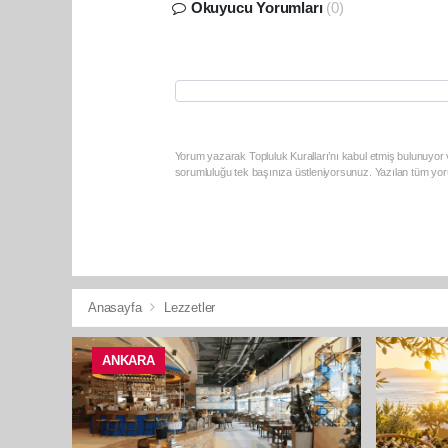
Okuyucu Yorumları
(0)
Yorum yazarak Topluluk Kuralları’nı kabul etmiş bulunuyor v
sorumluluğu tek başınıza üstleniyorsunuz. Yazılan tüm yoru
Anasayfa
Lezzetler
ANKARA