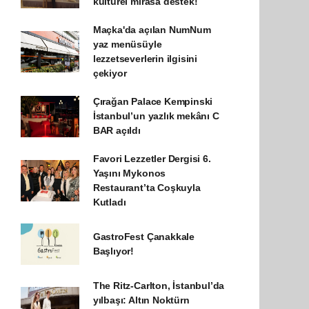
kültürel mirasa destek!
Maçka'da açılan NumNum
yaz menüsüyle
lezzetseverlerin ilgisini
çekiyor
Çırağan Palace Kempinski
İstanbul’un yazlık mekânı C
BAR açıldı
Favori Lezzetler Dergisi 6.
Yaşını Mykonos
Restaurant’ta Coşkuyla
Kutladı
GastroFest Çanakkale
Başlıyor!
The Ritz-Carlton, İstanbul’da
yılbaşı: Altın Noktürn