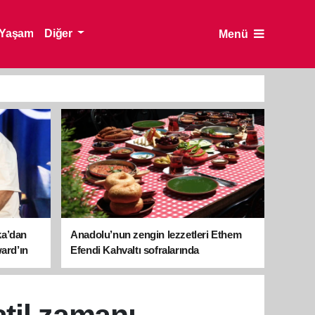
Yaşam
Diğer
Menü
ka’dan
Anadolu’nun zengin lezzetleri Ethem
ward’ın
Efendi Kahvaltı sofralarında