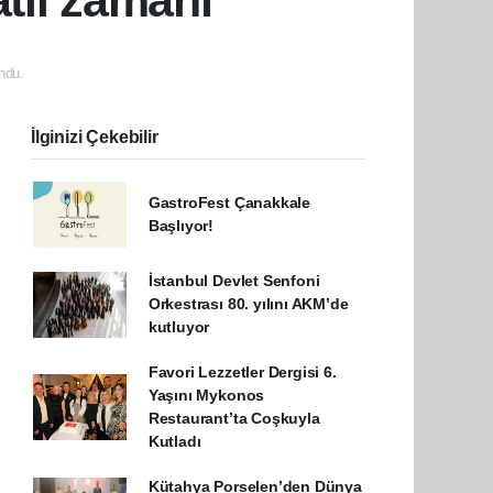
atil zamanı
ndu.
İlginizi Çekebilir
GastroFest Çanakkale
Başlıyor!
İstanbul Devlet Senfoni
Orkestrası 80. yılını AKM’de
kutluyor
Favori Lezzetler Dergisi 6.
Yaşını Mykonos
Restaurant’ta Coşkuyla
Kutladı
Kütahya Porselen’den Dünya