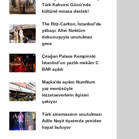
Türk Kahvesi Günü’nde
kültürel mirasa destek!
The Ritz-Carlton, İstanbul’da
yılbaşı: Altın Noktürn
dokunuşuyla unutulmaz
gece
Çırağan Palace Kempinski
İstanbul’un yazlık mekânı C
BAR açıldı
Maçka'da açılan NumNum
yaz menüsüyle
lezzetseverlerin ilgisini
çekiyor
Türk sinemasının unutulmazı
Adile Naşit tiyatroda yeniden
hayat buluyor