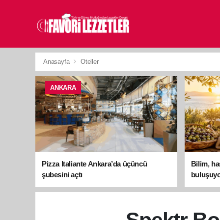
Anasayfa
Oteller
ANKARA
Pizza Italiante Ankara’da üçüncü
Bilim, h
şubesini açtı
buluşuyo