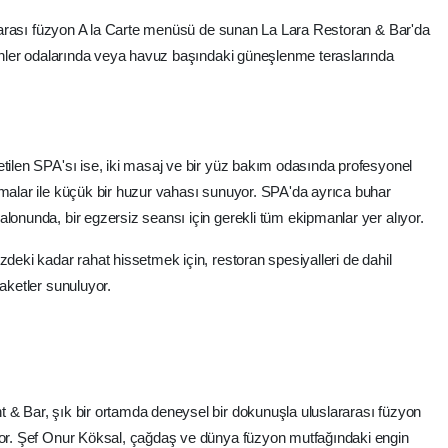
slararası füzyon A la Carte menüsü de sunan La Lara Restoran & Bar'da
eyenler odalarında veya havuz başındaki güneşlenme teraslarında
etilen SPA'sı ise, iki masaj ve bir yüz bakım odasında profesyonel
amalar ile küçük bir huzur vahası sunuyor. SPA'da ayrıca buhar
lonunda, bir egzersiz seansı için gerekli tüm ekipmanlar yer alıyor.
zdeki kadar rahat hissetmek için, restoran spesiyalleri de dahil
paketler sunuluyor.
 & Bar, şık bir ortamda deneysel bir dokunuşla uluslararası füzyon
uyor. Şef Onur Köksal, çağdaş ve dünya füzyon mutfağındaki engin