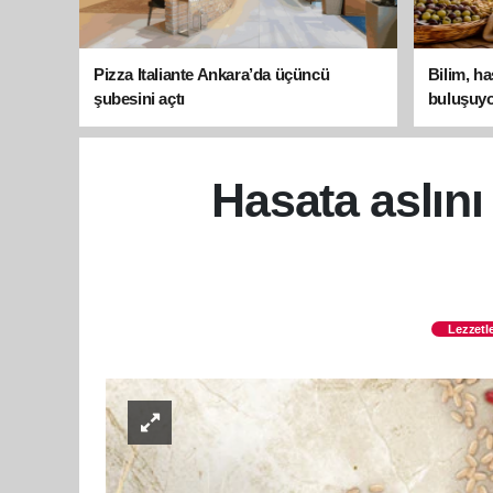
Pizza Italiante Ankara’da üçüncü
Bilim, h
şubesini açtı
buluşuyo
Hasata aslını
Lezzetl