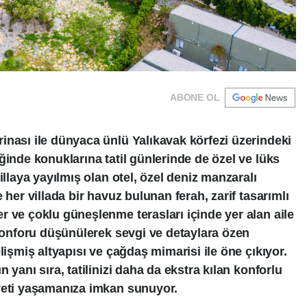
ABONE OL
inası ile dünyaca ünlü Yalıkavak körfezi üzerindeki
ğinde konuklarına tatil günlerinde de özel ve lüks
illaya yayılmış olan otel, özel deniz manzaralı
 her villada bir havuz bulunan ferah, zarif tasarımlı
r ve çoklu güneşlenme terasları içinde yer alan aile
 konforu düşünülerek sevgi ve detaylara özen
lişmiş altyapısı ve çağdaş mimarisi ile öne çıkıyor.
 yanı sıra, tatilinizi daha da ekstra kılan konforlu
yeti yaşamanıza imkan sunuyor.