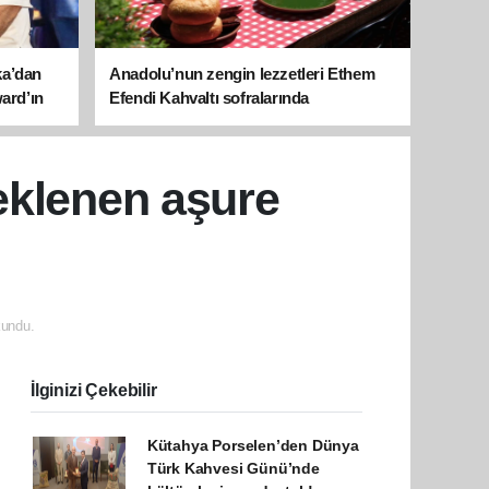
ka’dan
Anadolu’nun zengin lezzetleri Ethem
ward’ın
Efendi Kahvaltı sofralarında
beklenen aşure
undu.
İlginizi Çekebilir
Kütahya Porselen’den Dünya
Türk Kahvesi Günü’nde