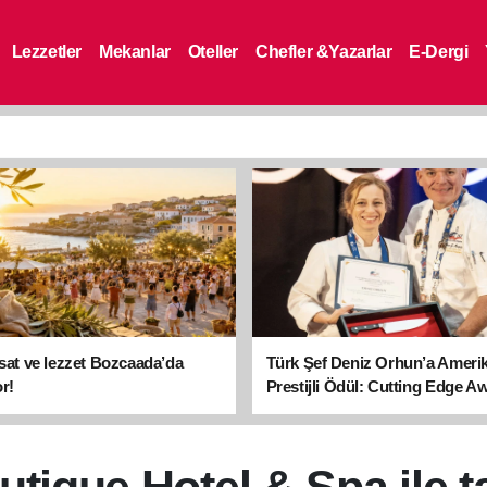
Lezzetler
Mekanlar
Oteller
Chefler &Yazarlar
E-Dergi
asat ve lezzet Bozcaada’da
Türk Şef Deniz Orhun’a Ameri
r!
Prestijli Ödül: Cutting Edge A
sahibi oldu