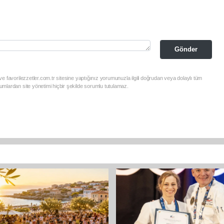
Gönder
e favorilezzetler.com.tr sitesine yaptığınız yorumunuzla ilgili doğrudan veya dolaylı tüm
mlardan site yönetimi hiçbir şekilde sorumlu tutulamaz.