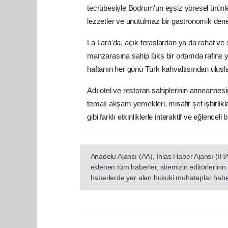
tecrübesiyle Bodrum'un eşsiz yöresel ürünle
lezzetler ve unutulmaz bir gastronomik den
La Lara'da, açık teraslardan ya da rahat ve
manzarasına sahip lüks bir ortamda rafine y
haftanın her günü Türk kahvaltısından uluslar
Adı otel ve restoran sahiplerinin anneannes
temalı akşam yemekleri, misafir şef işbirlikler
gibi farklı etkinliklerle interaktif ve eğlence
Anadolu Ajansı (AA), İhlas Haber Ajansı (İH
eklenen tüm haberler, sitemizin editörlerin
haberlerde yer alan hukuki muhataplar haberi