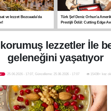
asat ve lezzet Bozcaada’da
Türk Şef Deniz Orhun’a Ameri
r!
Prestijli Ödül: Cutting Edge A
sahibi oldu
 korumuş lezzetler İle 
geleneğini yaşatıyor
25.06.2026 - 17:07, Güncelleme: 25.06.2026 - 17:07
15438+ kez ok
er