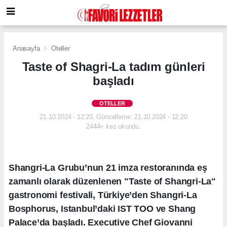
Anasayfa
Oteller
Taste of Shagri-La tadım günleri
başladı
OTELLER
21.10.2024 - 12:20, Güncelleme: 21.10.2024 - 12:20
2444+ kez okundu.
Shangri-La Grubu’nun 21 imza restoranında eş
zamanlı olarak düzenlenen "Taste of Shangri-La"
gastronomi festivali, Türkiye’den Shangri-La
Bosphorus, Istanbul’daki IST TOO ve Shang
Palace’da başladı. Executive Chef Giovanni