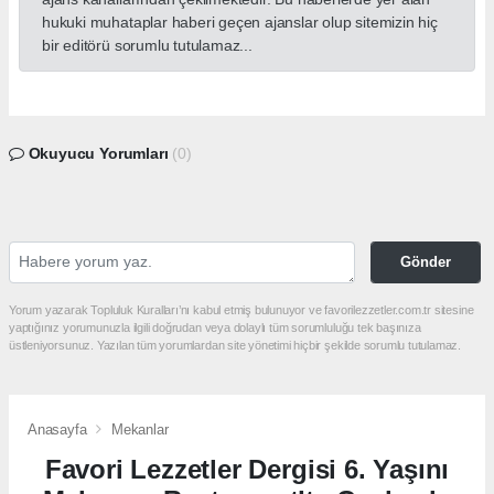
hukuki muhataplar haberi geçen ajanslar olup sitemizin hiç
bir editörü sorumlu tutulamaz...
Okuyucu Yorumları
(0)
Gönder
Yorum yazarak Topluluk Kuralları’nı kabul etmiş bulunuyor ve favorilezzetler.com.tr sitesine
yaptığınız yorumunuzla ilgili doğrudan veya dolaylı tüm sorumluluğu tek başınıza
üstleniyorsunuz. Yazılan tüm yorumlardan site yönetimi hiçbir şekilde sorumlu tutulamaz.
Anasayfa
Mekanlar
Favori Lezzetler Dergisi 6. Yaşını