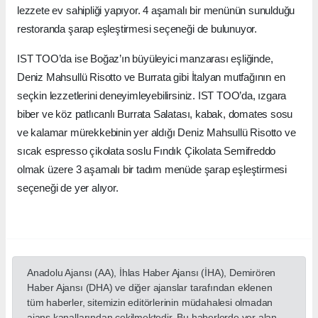
lezzete ev sahipliği yapıyor. 4 aşamalı bir menünün sunulduğu
restoranda şarap eşleştirmesi seçeneği de bulunuyor.
IST TOO’da ise Boğaz’ın büyüleyici manzarası eşliğinde,
Deniz Mahsullü Risotto ve Burrata gibi İtalyan mutfağının en
seçkin lezzetlerini deneyimleyebilirsiniz. IST TOO’da, ızgara
biber ve köz patlıcanlı Burrata Salatası, kabak, domates sosu
ve kalamar mürekkebinin yer aldığı Deniz Mahsullü Risotto ve
sıcak espresso çikolata soslu Fındık Çikolata Semifreddo
olmak üzere 3 aşamalı bir tadım menüde şarap eşleştirmesi
seçeneği de yer alıyor.
Anadolu Ajansı (AA), İhlas Haber Ajansı (İHA), Demirören
Haber Ajansı (DHA) ve diğer ajanslar tarafından eklenen
tüm haberler, sitemizin editörlerinin müdahalesi olmadan
ajans kanallarından çekilmektedir. Bu haberlerde yer alan