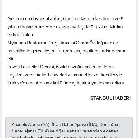
Gecenin en duygusal anları, 6. yıl pastasının kesilmesi ve 6
yıldır dergiye emek veren yazarlara teşekkür plaketi takdim
edilmesi oldu.
Mykonos Restaurant’ın işletmecisi Özgür Özdoğan’ın ev
sahipliğinde gerçekleşen kutlama, geç saatlere kadar devam
etti.
Favori Lezzetler Dergisi, 6 yıldır özgün tarifler, restoran
keşifleri, yerel üretici hikayeleri ve güncel lezzet trendleriyle
Türkiye’nin gastronomi kültürüne ışık tutmaya devam ediyor.
İSTANBUL HABERİ
Anadolu Ajansı (AA), İhlas Haber Ajansı (İHA), Demirören
Haber Ajansı (DHA) ve diğer ajanslar tarafından eklenen
tüm haberler, sitemizin editörlerinin müdahalesi olmadan