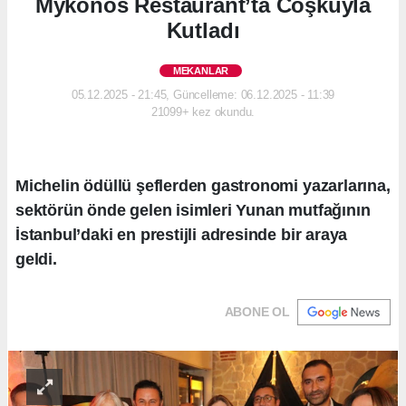
Mykonos Restaurant’ta Coşkuyla
Kutladı
MEKANLAR
05.12.2025 - 21:45, Güncelleme: 06.12.2025 - 11:39
21099+ kez okundu.
Michelin ödüllü şeflerden gastronomi yazarlarına,
sektörün önde gelen isimleri Yunan mutfağının
İstanbul’daki en prestijli adresinde bir araya
geldi.
ABONE OL