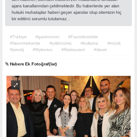
ajans kanallarından çekilmektedir. Bu haberlerde yer alan
hukuki muhataplar haberi geçen ajanslar olup sitemizin hiç
bir editörü sorumlu tutulamaz...
#Türkiye
#gastronomi
#Favorilezzetler
#favorimekanlar
#yıldönümü
#kutlama
#müzik
#prestij
#Mykonos
#Restaurant
#davet
Habere Ek Fotoğraf(lar)