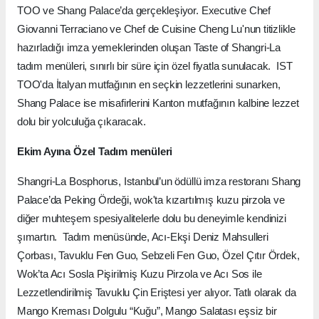
TOO ve Shang Palace’da gerçekleşiyor. Executive Chef
Giovanni Terraciano ve Chef de Cuisine Cheng Lu'nun titizlikle
hazırladığı imza yemeklerinden oluşan Taste of Shangri-La
tadım menüleri, sınırlı bir süre için özel fiyatla sunulacak. IST
TOO'da İtalyan mutfağının en seçkin lezzetlerini sunarken,
Shang Palace ise misafirlerini Kanton mutfağının kalbine lezzet
dolu bir yolculuğa çıkaracak.
Ekim Ayına Özel Tadım menüleri
Shangri-La Bosphorus, Istanbul’un ödüllü imza restoranı Shang
Palace’da Peking Ördeği, wok'ta kızartılmış kuzu pirzola ve
diğer muhteşem spesiyalitelerle dolu bu deneyimle kendinizi
şımartın. Tadım menüsünde, Acı-Ekşi Deniz Mahsulleri
Çorbası, Tavuklu Fen Guo, Sebzeli Fen Guo, Özel Çıtır Ördek,
Wok’ta Acı Sosla Pişirilmiş Kuzu Pirzola ve Acı Sos ile
Lezzetlendirilmiş Tavuklu Çin Eriştesi yer alıyor. Tatlı olarak da
Mango Kreması Dolgulu “Kuğu”, Mango Salatası eşsiz bir