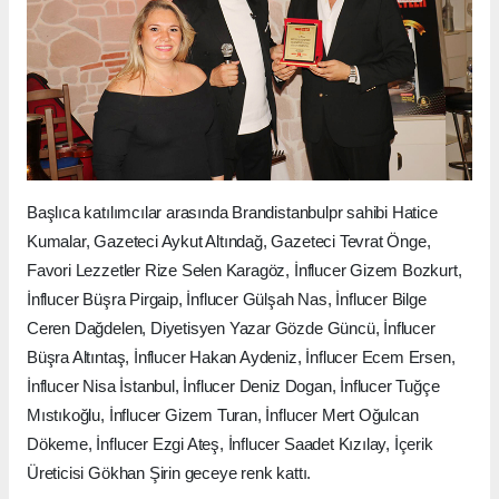
Başlıca katılımcılar arasında Brandistanbulpr sahibi Hatice
Kumalar, Gazeteci Aykut Altındağ, Gazeteci Tevrat Önge,
Favori Lezzetler Rize Selen Karagöz, İnflucer Gizem Bozkurt,
İnflucer Büşra Pirgaip, İnflucer Gülşah Nas, İnflucer Bilge
Ceren Dağdelen, Diyetisyen Yazar Gözde Güncü, İnflucer
Büşra Altıntaş, İnflucer Hakan Aydeniz, İnflucer Ecem Ersen,
İnflucer Nisa İstanbul, İnflucer Deniz Dogan, İnflucer Tuğçe
Mıstıkoğlu, İnflucer Gizem Turan, İnflucer Mert Oğulcan
Dökeme, İnflucer Ezgi Ateş, İnflucer Saadet Kızılay, İçerik
Üreticisi Gökhan Şirin geceye renk kattı.