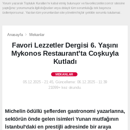
Yorum yazarak Topluluk Kuralları’nı kabul etmiş bulunuyor ve favorilezzetler.com.tr sitesine
yaptığınız yorumunuzla ilgili doğrudan veya dolaylı tüm sorumluluğu tek başınıza
üstleniyorsunuz. Yazılan tüm yorumlardan site yönetimi hiçbir şekilde sorumlu tutulamaz.
Anasayfa
Mekanlar
Favori Lezzetler Dergisi 6. Yaşını
Mykonos Restaurant’ta Coşkuyla
Kutladı
MEKANLAR
05.12.2025 - 21:45, Güncelleme: 06.12.2025 - 11:39
21099+ kez okundu.
Michelin ödüllü şeflerden gastronomi yazarlarına,
sektörün önde gelen isimleri Yunan mutfağının
İstanbul’daki en prestijli adresinde bir araya