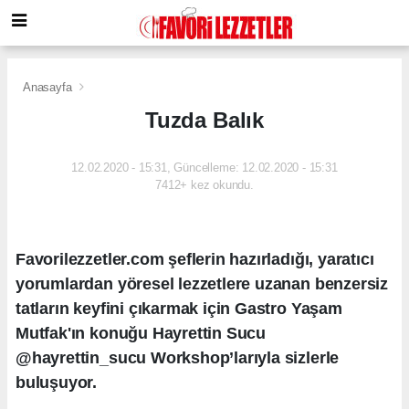
Anasayfa
Tuzda Balık
12.02.2020 - 15:31, Güncelleme: 12.02.2020 - 15:31
7412+ kez okundu.
Favorilezzetler.com şeflerin hazırladığı, yaratıcı
yorumlardan yöresel lezzetlere uzanan benzersiz
tatların keyfini çıkarmak için Gastro Yaşam
Mutfak'ın konuğu Hayrettin Sucu
@hayrettin_sucu Workshop’larıyla sizlerle
buluşuyor.