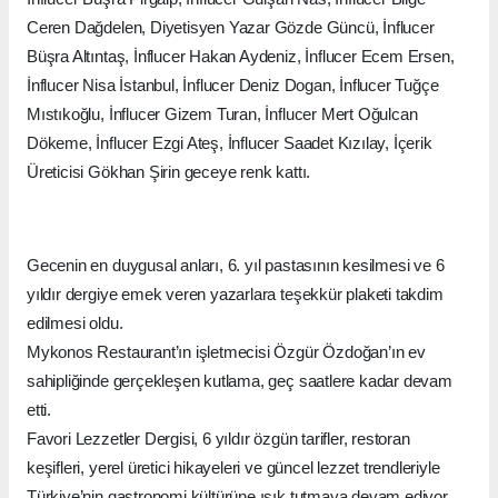
Başlıca katılımcılar arasında Brandistanbulpr sahibi Hatice
Kumalar, Gazeteci Aykut Altındağ, Gazeteci Tevrat Önge,
Favori Lezzetler Rize Selen Karagöz, İnflucer Gizem Bozkurt,
İnflucer Büşra Pirgaip, İnflucer Gülşah Nas, İnflucer Bilge
Ceren Dağdelen, Diyetisyen Yazar Gözde Güncü, İnflucer
Büşra Altıntaş, İnflucer Hakan Aydeniz, İnflucer Ecem Ersen,
İnflucer Nisa İstanbul, İnflucer Deniz Dogan, İnflucer Tuğçe
Mıstıkoğlu, İnflucer Gizem Turan, İnflucer Mert Oğulcan
Dökeme, İnflucer Ezgi Ateş, İnflucer Saadet Kızılay, İçerik
Üreticisi Gökhan Şirin geceye renk kattı.