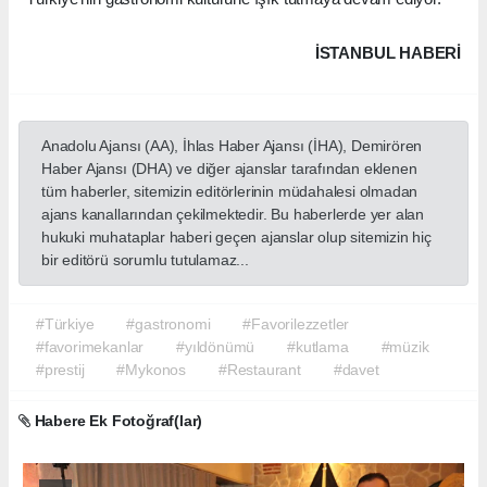
Gecenin en duygusal anları, 6. yıl pastasının kesilmesi ve 6
yıldır dergiye emek veren yazarlara teşekkür plaketi takdim
edilmesi oldu.
Mykonos Restaurant’ın işletmecisi Özgür Özdoğan’ın ev
sahipliğinde gerçekleşen kutlama, geç saatlere kadar devam
etti.
Favori Lezzetler Dergisi, 6 yıldır özgün tarifler, restoran