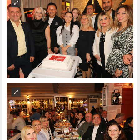
keşifleri, yerel üretici hikayeleri ve güncel lezzet trendleriyle
Türkiye’nin gastronomi kültürüne ışık tutmaya devam ediyor.
İSTANBUL HABERİ
Anadolu Ajansı (AA), İhlas Haber Ajansı (İHA), Demirören
Haber Ajansı (DHA) ve diğer ajanslar tarafından eklenen
tüm haberler, sitemizin editörlerinin müdahalesi olmadan
ajans kanallarından çekilmektedir. Bu haberlerde yer alan
hukuki muhataplar haberi geçen ajanslar olup sitemizin hiç
bir editörü sorumlu tutulamaz...
#Türkiye
#gastronomi
#Favorilezzetler
#favorimekanlar
#yıldönümü
#kutlama
#müzik
#prestij
#Mykonos
#Restaurant
#davet
Habere Ek Fotoğraf(lar)