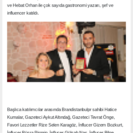
Davete ev sahipliği yapan Favori Lezzetler İçerik Direktörü
Esra Tapar'ın yanı sıra Michelin Yıldızlı Şef Fırat Yakut,
Uluslararası Gastronomi Derneği Başkanı Ceyda Özdemir,
Prof. Dr. Özer Ergün, Akademisyen Umut Elbir, Danışman Şef
Mehmet Kudat, Şef Şenol Özbay, Şef Ercan Keleş, gezi-
seyahat yazarı Şennur Enginler, iş insanları Mustafa Topaloğlu
ve Hebat Orhan ile çok sayıda gastronomi yazarı, şef ve
influencer katıldı.