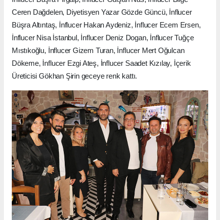
Ceren Dağdelen, Diyetisyen Yazar Gözde Güncü, İnflucer
Büşra Altıntaş, İnflucer Hakan Aydeniz, İnflucer Ecem Ersen,
İnflucer Nisa İstanbul, İnflucer Deniz Dogan, İnflucer Tuğçe
Mıstıkoğlu, İnflucer Gizem Turan, İnflucer Mert Oğulcan
Dökeme, İnflucer Ezgi Ateş, İnflucer Saadet Kızılay, İçerik
Üreticisi Gökhan Şirin geceye renk kattı.