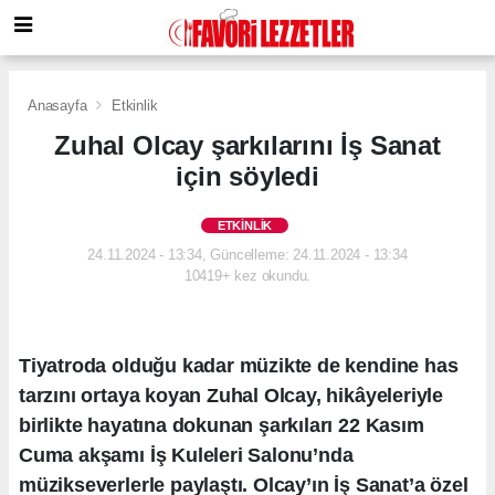
Anasayfa
Etkinlik
Zuhal Olcay şarkılarını İş Sanat
için söyledi
ETKINLIK
24.11.2024 - 13:34, Güncelleme: 24.11.2024 - 13:34
10419+ kez okundu.
Tiyatroda olduğu kadar müzikte de kendine has
tarzını ortaya koyan Zuhal Olcay, hikâyeleriyle
birlikte hayatına dokunan şarkıları 22 Kasım
Cuma akşamı İş Kuleleri Salonu’nda
müzikseverlerle paylaştı. Olcay’ın İş Sanat’a özel