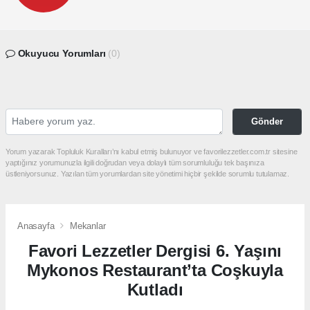
Okuyucu Yorumları
(0)
Gönder
Yorum yazarak Topluluk Kuralları’nı kabul etmiş bulunuyor ve favorilezzetler.com.tr sitesine
yaptığınız yorumunuzla ilgili doğrudan veya dolaylı tüm sorumluluğu tek başınıza
üstleniyorsunuz. Yazılan tüm yorumlardan site yönetimi hiçbir şekilde sorumlu tutulamaz.
Anasayfa
Mekanlar
Favori Lezzetler Dergisi 6. Yaşını
Mykonos Restaurant’ta Coşkuyla
Kutladı