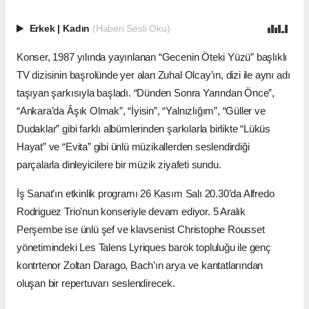
Erkek
|
Kadın
(Haberi Sesli Oku)
Konser, 1987 yılında yayınlanan “Gecenin Öteki Yüzü” başlıklı
TV dizisinin başrolünde yer alan Zuhal Olcay’ın, dizi ile aynı adı
taşıyan şarkısıyla başladı. “Dünden Sonra Yarından Önce”,
“Ankara’da Âşık Olmak”, “İyisin”, “Yalnızlığım”, “Güller ve
Dudaklar” gibi farklı albümlerinden şarkılarla birlikte “Lüküs
Hayat” ve “Evita” gibi ünlü müzikallerden seslendirdiği
parçalarla dinleyicilere bir müzik ziyafeti sundu.
İş Sanat’ın etkinlik programı 26 Kasım Salı 20.30’da Alfredo
Rodriguez Trio’nun konseriyle devam ediyor. 5 Aralık
Perşembe ise ünlü şef ve klavsenist Christophe Rousset
yönetimindeki Les Talens Lyriques barok topluluğu ile genç
kontrtenor Zoltan Darago, Bach’ın arya ve kantatlarından
oluşan bir repertuvarı seslendirecek.