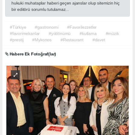
hukuki muhataplar haberi geçen ajanslar olup sitemizin hiç
bir editörü sorumlu tutulamaz...
#Türkiye
#gastronomi
#Favorilezzetler
#favorimekanlar
#yıldönümü
#kutlama
#müzik
#prestij
#Mykonos
#Restaurant
#davet
Habere Ek Fotoğraf(lar)