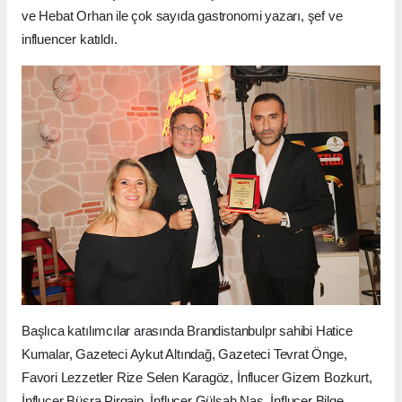
ve Hebat Orhan ile çok sayıda gastronomi yazarı, şef ve
influencer katıldı.
Başlıca katılımcılar arasında Brandistanbulpr sahibi Hatice
Kumalar, Gazeteci Aykut Altındağ, Gazeteci Tevrat Önge,
Favori Lezzetler Rize Selen Karagöz, İnflucer Gizem Bozkurt,
İnflucer Büşra Pirgaip, İnflucer Gülşah Nas, İnflucer Bilge