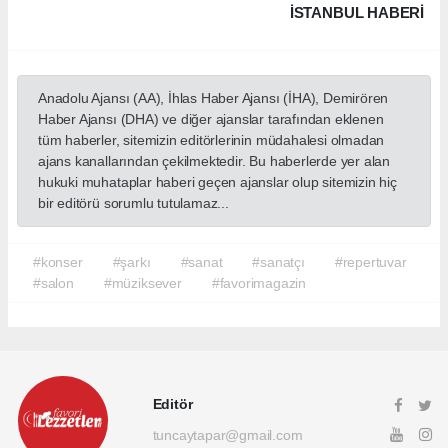
İSTANBUL HABERİ
Anadolu Ajansı (AA), İhlas Haber Ajansı (İHA), Demirören
Haber Ajansı (DHA) ve diğer ajanslar tarafından eklenen
tüm haberler, sitemizin editörlerinin müdahalesi olmadan
ajans kanallarından çekilmektedir. Bu haberlerde yer alan
hukuki muhataplar haberi geçen ajanslar olup sitemizin hiç
bir editörü sorumlu tutulamaz...
#konser
#şarkı
#sanat
#sanatçı
#repertuvar
#salon
#müziksever
#favorimagazin
Editör
tuncaytapar@gmail.com