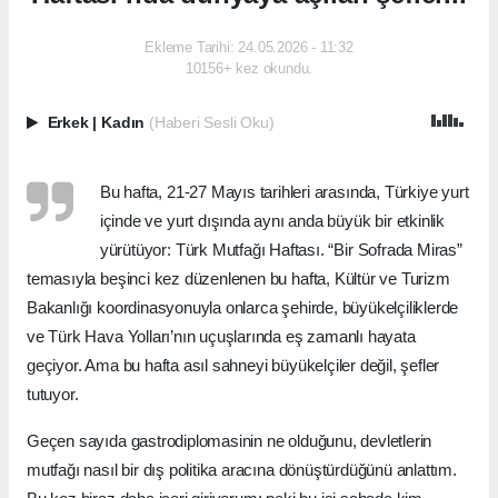
Ekleme Tarihi: 24.05.2026 - 11:32
10156+ kez okundu.
Erkek
|
Kadın
(Haberi Sesli Oku)
Bu hafta, 21-27 Mayıs tarihleri arasında, Türkiye yurt
içinde ve yurt dışında aynı anda büyük bir etkinlik
yürütüyor: Türk Mutfağı Haftası. “Bir Sofrada Miras”
temasıyla beşinci kez düzenlenen bu hafta, Kültür ve Turizm
Bakanlığı koordinasyonuyla onlarca şehirde, büyükelçiliklerde
ve Türk Hava Yolları’nın uçuşlarında eş zamanlı hayata
geçiyor. Ama bu hafta asıl sahneyi büyükelçiler değil, şefler
tutuyor.
Geçen sayıda gastrodiplomasinin ne olduğunu, devletlerin
mutfağı nasıl bir dış politika aracına dönüştürdüğünü anlattım.