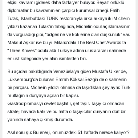
elçisi kavramı giderek daha fazla yer buluyor. Beyaz önlüklü
diplomatlar bu kavramın en çarpıcı kurumsal örneği. Fatih
Tutak, İstanbul’daki TURK restoranıyla arka arkaya iki Michelin
yıldızı kazanan Tutak’ın tabağında, Michelin ödül açıklamasının
da vurguladığı gibi, “bölgesine ve köklerine olan düşkünlük” var.
Maksut Aşkar ise bu yıl Milano’daki The Best Chef Awards’ta
“Three Knives” ödülü aldı Türkiye adına uluslararası sahnede
en üst kategoride yer alan isimlerden biri.
Bu açıdan bakıldığında Venezüela’ya giden Mustafa Ülker de,
Lüksemburg’da bulunan Emrah Köksal Sezgin de o sahnenin
bir parçası. Michelin yıldızı olmasa da taşıdıkları şey aynı: Türk
mutfağının dünyaya açılan bir kapısı.
Gastrodiplomasiyi devlet başlatır, şef taşır. Taşıyıcı olmadan
strateji havada kalır ve bu hafta o taşıyıcılar dünyanın dört bir
yanında sahaya çıkmış durumda.
Asıl soru şu: Bu enerji, önümüzdeki 51 haftada nerede kalıyor?