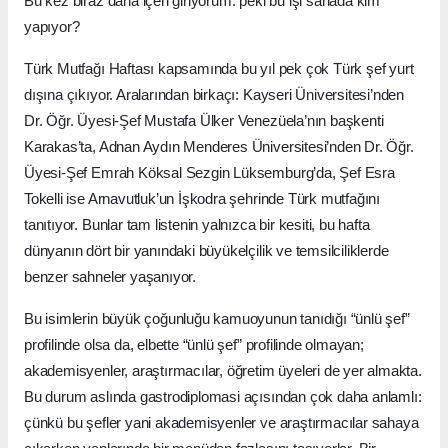
Bu kez biraz daha içeri giriyorum: peki bu işi sahada kim
yapıyor?
Türk Mutfağı Haftası kapsamında bu yıl pek çok Türk şef yurt
dışına çıkıyor. Aralarından birkaçı: Kayseri Üniversitesi’nden
Dr. Öğr. Üyesi-Şef Mustafa Ülker Venezüela’nın başkenti
Karakas’ta, Adnan Aydın Menderes Üniversitesi’nden Dr. Öğr.
Üyesi-Şef Emrah Köksal Sezgin Lüksemburg’da, Şef Esra
Tokelli ise Arnavutluk’un İşkodra şehrinde Türk mutfağını
tanıtıyor. Bunlar tam listenin yalnızca bir kesiti, bu hafta
dünyanın dört bir yanındaki büyükelçilik ve temsilciliklerde
benzer sahneler yaşanıyor.
Bu isimlerin büyük çoğunluğu kamuoyunun tanıdığı “ünlü şef”
profilinde olsa da, elbette “ünlü şef” profilinde olmayan;
akademisyenler, araştırmacılar, öğretim üyeleri de yer almakta.
Bu durum aslında gastrodiplomasi açısından çok daha anlamlı:
çünkü bu şefler yani akademisyenler ve araştırmacılar sahaya