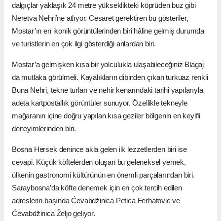
dalgıçlar yaklaşık 24 metre yükseklikteki köprüden buz gibi
Neretva Nehri’ne atlıyor. Cesaret gerektiren bu gösteriler,
Mostar’ın en ikonik görüntülerinden biri hâline gelmiş durumda
ve turistlerin en çok ilgi gösterdiği anlardan biri.
Mostar’a gelmişken kısa bir yolculukla ulaşabileceğiniz Blagaj
da mutlaka görülmeli. Kayalıkların dibinden çıkan turkuaz renkli
Buna Nehri, tekne turları ve nehir kenarındaki tarihi yapılarıyla
adeta kartpostallık görüntüler sunuyor. Özellikle tekneyle
mağaranın içine doğru yapılan kısa geziler bölgenin en keyifli
deneyimlerinden biri.
Bosna Hersek denince akla gelen ilk lezzetlerden biri ise
cevapi. Küçük köftelerden oluşan bu geleneksel yemek,
ülkenin gastronomi kültürünün en önemli parçalarından biri.
Saraybosna’da köfte denemek için en çok tercih edilen
adreslerin başında Ćevabdžinica Petica Ferhatovic ve
Ćevabdžinica Željo geliyor.