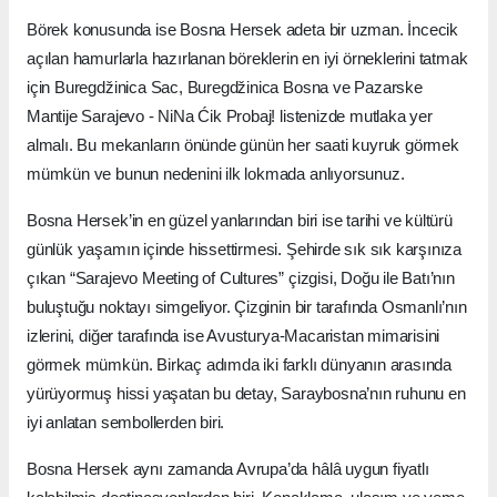
Börek konusunda ise Bosna Hersek adeta bir uzman. İncecik
açılan hamurlarla hazırlanan böreklerin en iyi örneklerini tatmak
için Buregdžinica Sac, Buregdžinica Bosna ve Pazarske
Mantije Sarajevo - NiNa Ćik Probaj! listenizde mutlaka yer
almalı. Bu mekanların önünde günün her saati kuyruk görmek
mümkün ve bunun nedenini ilk lokmada anlıyorsunuz.
Bosna Hersek’in en güzel yanlarından biri ise tarihi ve kültürü
günlük yaşamın içinde hissettirmesi. Şehirde sık sık karşınıza
çıkan “Sarajevo Meeting of Cultures” çizgisi, Doğu ile Batı’nın
buluştuğu noktayı simgeliyor. Çizginin bir tarafında Osmanlı’nın
izlerini, diğer tarafında ise Avusturya-Macaristan mimarisini
görmek mümkün. Birkaç adımda iki farklı dünyanın arasında
yürüyormuş hissi yaşatan bu detay, Saraybosna’nın ruhunu en
iyi anlatan sembollerden biri.
Bosna Hersek aynı zamanda Avrupa’da hâlâ uygun fiyatlı