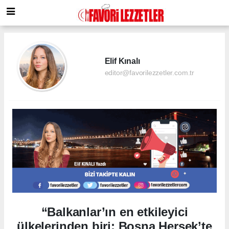
Elif Kınalı
editor@favorilezzetler.com.tr
“Balkanlar’ın en etkileyici
ülkelerinden biri: Bosna Hersek’te