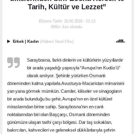
Tarih, Kültür ve Lezzet”
Ekleme Tarihi: 26.06.2026 - 22:13
9991+ kez okundu.
Erkek
|
Kadın
(Haberi Sesli Oku)
Saraybosna, farklı dinlerin ve kültürlerin yüzyıllardır
bir arada yaşadığı yapısıyla “Avrupa’nın Kudüs’ü”
olarak anılıyor. Şehirde yürürken Osmanlı
döneminden kalma yapılarla Avusturya-Macaristan mimarisini
yan yana görmek mümkün. Camiler, kiliseler ve sinagogların
bir arada bulunduğu bu şehir, Avrupa’nın en özel kültürel
miraslarından birine sahip. Saraybosna’nın en canlı
noktalarından biri olan Başçarşı, Osmanlı döneminden
günümüze ulaşan tarihi çarşı bölgesi. Dar taş sokakları,
bakırcıları, kahvecileri ve geleneksel dükkânlarıyla şehrin