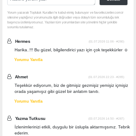
Yorum yazarak Topluluk Kuralları’nı kabul etmiş bulunuyor ve favorilezzetler.com.tr
sitesine yaptığınız yorumunuzla ilgili doğrudan veya dolaylı tüm sorumluluğu tek
başınıza üstleniyorsunuz. Yazılan tüm yorumlardan site yönetimi hiçbir şekilde
sorumlu tutulamaz.
Hermes
(01.07.2026 11:06 - #260)
Harika..!!! Bu güzel, bilgilendirici yazı için çok teşekkürler ☺️
Yorumu Yanıtla
Ahmet
(01.07.2026 22:23 - #265)
Teşekkür ediyorum, biz de gitmişiz gezmişiz yemişiz içmişiz
orada yaşamışız gibi güzel bir anlatım tanıtı.
Yorumu Yanıtla
Yazma Tutkusu
(03.07.2026 14:50 - #267)
İzlenimlerinizi etkili, duygulu bir üslupla aktarmışsınız. Tebrik
ederim.