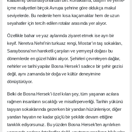
kalabilmiş destinasyonlardan biri. Konaklama, ulaşım ve yeme-
içme maliyetleri birçok Avrupa şehrine göre oldukça makul
seviyelerde. Bu nedenle hem kısa kaçamaklar hem de uzun
seyahatler için tercih edilen rotalar arasında yer alıyor.
Özellikle bahar ve yaz aylarında ziyaret etmek ise ayrı bir
keyif. Neretva Nehri’nin turkuaz rengi, Mostar’ın taş sokakları,
Saraybosna’nın hareketli çarşıları ve yemyeşil doğası bu
dönemlerde en güzel hâlini alıyor. Şehirleri çevreleyen dağlar,
nehirler ve tarihi yapılar Bosna Hersek’i sadece bir şehir gezisi
değil, aynı zamanda bir doğa ve kültür deneyimine
dönüştürüyor.
Belki de Bosna Hersek’i özel kılan şey, tüm yaşanan acılara
rağmen insanların sıcaklığı ve misafirperverliği. Tarihin yükünü
taşıyan sokaklarında gezerken bir yandan hüzünleniyor, diğer
yandan hayatın ne kadar güçlü bir şekilde devam ettiğine
tanıklık ediyorsunuz. Bu yüzden Bosna Hersek’ten ayrılırken