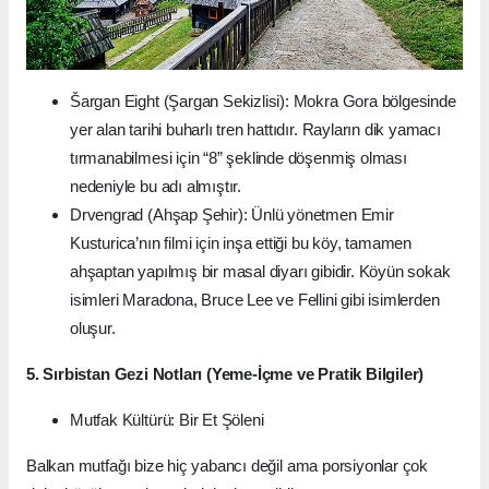
Šargan Eight (Şargan Sekizlisi): Mokra Gora bölgesinde
yer alan tarihi buharlı tren hattıdır. Rayların dik yamacı
tırmanabilmesi için “8” şeklinde döşenmiş olması
nedeniyle bu adı almıştır.
Drvengrad (Ahşap Şehir): Ünlü yönetmen Emir
Kusturica’nın filmi için inşa ettiği bu köy, tamamen
ahşaptan yapılmış bir masal diyarı gibidir. Köyün sokak
isimleri Maradona, Bruce Lee ve Fellini gibi isimlerden
oluşur.
5. Sırbistan Gezi Notları (Yeme-İçme ve Pratik Bilgiler)
Mutfak Kültürü: Bir Et Şöleni
Balkan mutfağı bize hiç yabancı değil ama porsiyonlar çok