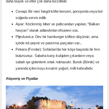
daha büyük ve etler çok daha lezzetlidir.
Cevapi: Bir nevi İnegöl köfte benzeri, porsiyonla veya bol
soğanla servis edilir.
Ajvar: Közlenmiş biber ve patlıcandan yapılan, “Balkan
havyarı” olarak adlandırılan efsanevi sos.
Pljeskavica: Dev bir hamburger köftesi düşünün, ama
içinde isli peynir ve pastırma parçaları var...
Pekara (Fırınlar): Sırbistan’da her köşe başında bir fırın
bulursunuz. Sabaha karşı kulüpten çıkanların veya
sabah işe gidenlerin ortak noktasıdır. Burek (Börek) ve
yanında içilen koyu kıvamlı yoğurt, milli kahvaltıdır.
Alışveriş ve Fiyatlar