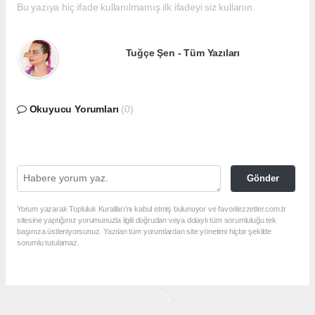
Bu yazıya hiç ifade kullanılmamış ilk ifadeyi siz kullanın.
Tuğçe Şen - Tüm Yazıları
Okuyucu Yorumları
(0)
Gönder
Yorum yazarak Topluluk Kuralları’nı kabul etmiş bulunuyor ve favorilezzetler.com.tr
sitesine yaptığınız yorumunuzla ilgili doğrudan veya dolaylı tüm sorumluluğu tek
başınıza üstleniyorsunuz. Yazılan tüm yorumlardan site yönetimi hiçbir şekilde
sorumlu tutulamaz.