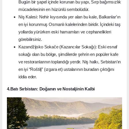
Bugün bir şapel içinde korunan bu yapı, Sırp bağımsızlık
mücadelesinin en hüzünlü sembolüdür.
Niş Kalesi: Nehir kıyısında yer alan bu kale, Balkanlar’ın
en iyi korunmuş Osmanlı kalelerinden biridir. İçindeki taş
yollarda yürürken eski hamamları ve cephanelikleri
görebilirsiniz.
Kazandžijsko Sokače (Kazancılar Sokağı): Eski esnaf
sokağı olan bu bölge, şimdilerde şehrin en popüler kafe
ve restoranlarının toplandığı yerdir. Niş halkı, Sırbistan’ın
en iyi “Roštilj” (ızgara et) ustalarının buradan çıktığını
iddia eder.
4.Batı Sırbistan: Doğanın ve Nostaljinin Kalbi