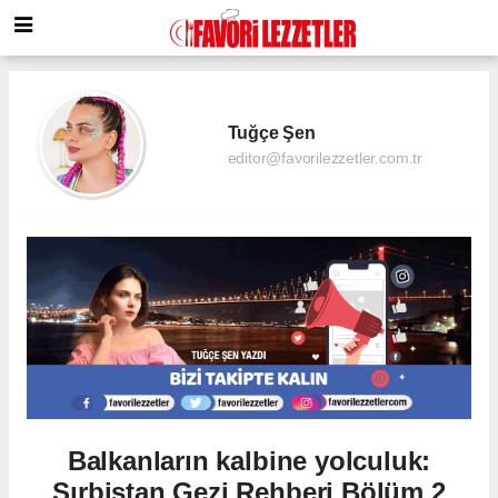
Tuğçe Şen
editor@favorilezzetler.com.tr
Balkanların kalbine yolculuk:
Sırbistan Gezi Rehberi Bölüm 2