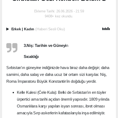
Ekleme Tarihi: 26.06.2026 - 21:59
9408+ kez okundu.
Erkek
|
Kadın
(Haberi Sesli Oku)
3.Niş: Tarihin ve Güneyi
n
Sıcaklığı
Sırbistan’ın güneyine indiğinizde hava biraz daha değişir; daha
samimi, daha salaş ve daha ucuz bir ortam sizi karşılar. Niş,
Roma İmparatoru Büyük Konstantin’in doğduğu yerdir.
Kelle Kulesi (Ćele Kula): Belki de Sırbistan’ın en tüyler
ürpertici ama tarihi açıdan önemli yapısıdır. 1809 yılında
Osmanlılara karşı yapılan isyan sonrası, ibret olması
amacıyla Sırp askerlerin kafataslarıyla inşa edilmiştir.