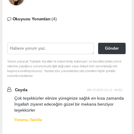
Okuyucu Yorumları
(4)
Gönder
Yorum yazarak Topluluk Kuralları’nı kabul etmiş bulunuyor ve favorilezzetler.com.tr
sitesine yaptığınız yorumunuzla ilgili doğrudan veya dolaylı tüm sorumluluğu tek
başınıza üstleniyorsunuz. Yazılan tüm yorumlardan site yönetimi hiçbir şekilde
sorumlu tutulamaz.
Ceyda
(08.10.2025 13:12 - #220)
Çok teşekkürler elinize yüreginize sağlık en kısa zamanda
İnşallah ziyaret edeceğim güzel bir mekana benziyor
teşekkürler
Yorumu Yanıtla