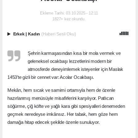
Ekleme Tarihi: 03.10.2025 - 12:11
1827+ kez okundu.
Erkek
|
Kadın
(Haberi Sesli Oku)
Şehrin karmaşasından kısa bir mola vermek ve
geleneksel ocakbaşı lezzetlerini modern bir
atmosferde deneyimlemek isteyenler için Maslak
1453’te gizli bir cennet var: Acolar Ocakbaşı.
Mekân, hem sıcak ve samimi ortamıyla hem de özenle
hazırlanmış menüsüyle misafirlerini karşılıyor. Patlıcan
söğürme, çiğ köfte ve yağlı kara gibi spesiyalleri denemeden
geçmek neredeyse imkânsız. Her tabak, hem göze hem
damağa hitap edecek şekilde özenle sunuluyor.