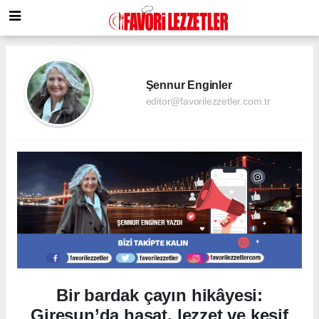
Şennur Enginler
editor@favorilezzetler.com.tr
Bir bardak çayın hikâyesi:
Giresun’da hasat, lezzet ve keşif