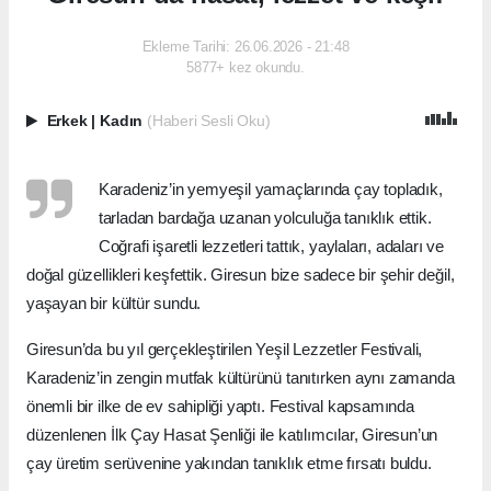
Ekleme Tarihi: 26.06.2026 - 21:48
5877+ kez okundu.
Erkek
|
Kadın
(Haberi Sesli Oku)
Karadeniz’in yemyeşil yamaçlarında çay topladık,
tarladan bardağa uzanan yolculuğa tanıklık ettik.
Coğrafi işaretli lezzetleri tattık, yaylaları, adaları ve
doğal güzellikleri keşfettik. Giresun bize sadece bir şehir değil,
yaşayan bir kültür sundu.
Giresun’da bu yıl gerçekleştirilen Yeşil Lezzetler Festivali,
Karadeniz’in zengin mutfak kültürünü tanıtırken aynı zamanda
önemli bir ilke de ev sahipliği yaptı. Festival kapsamında
düzenlenen İlk Çay Hasat Şenliği ile katılımcılar, Giresun’un
çay üretim serüvenine yakından tanıklık etme fırsatı buldu.