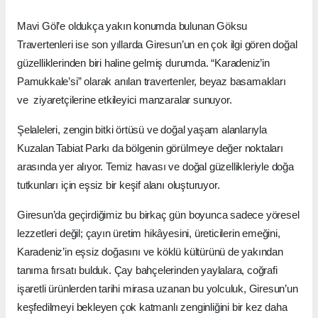
Mavi Göl’e oldukça yakın konumda bulunan Göksu
Travertenleri ise son yıllarda Giresun’un en çok ilgi gören doğal
güzelliklerinden biri haline gelmiş durumda. “Karadeniz’in
Pamukkale’si” olarak anılan travertenler, beyaz basamakları
ve ziyaretçilerine etkileyici manzaralar sunuyor.
Şelaleleri, zengin bitki örtüsü ve doğal yaşam alanlarıyla
Kuzalan Tabiat Parkı da bölgenin görülmeye değer noktaları
arasında yer alıyor. Temiz havası ve doğal güzellikleriyle doğa
tutkunları için eşsiz bir keşif alanı oluşturuyor.
Giresun’da geçirdiğimiz bu birkaç gün boyunca sadece yöresel
lezzetleri değil; çayın üretim hikâyesini, üreticilerin emeğini,
Karadeniz’in eşsiz doğasını ve köklü kültürünü de yakından
tanıma fırsatı bulduk. Çay bahçelerinden yaylalara, coğrafi
işaretli ürünlerden tarihi mirasa uzanan bu yolculuk, Giresun’un
keşfedilmeyi bekleyen çok katmanlı zenginliğini bir kez daha